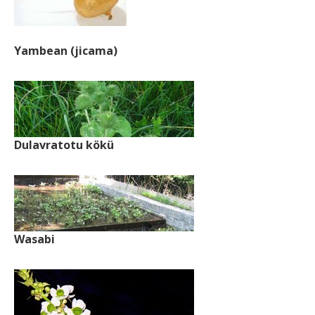
Yambean (jicama)
Dulavratotu kökü
Wasabi