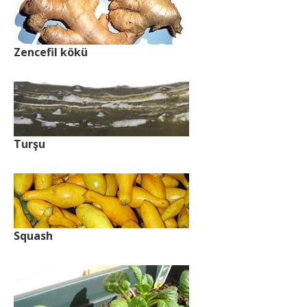
Zencefil kökü
Turşu
Squash