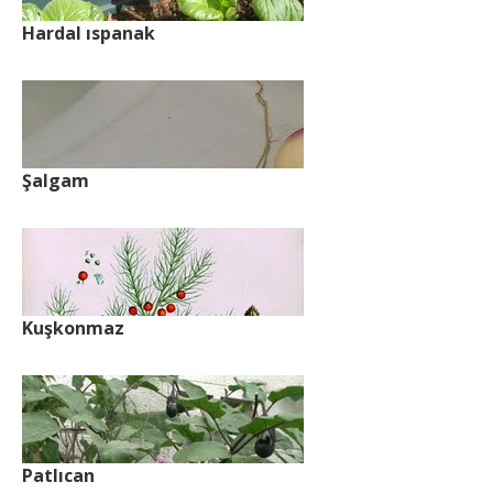
Hardal ıspanak
Şalgam
Kuşkonmaz
Patlıcan