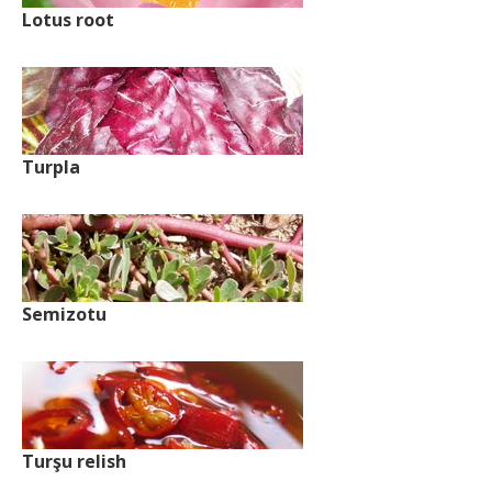
Lotus root
Turpla
Semizotu
Turşu relish