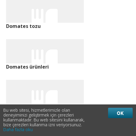
Domates tozu
Domates ürünleri
Domates ve sebze suyu
Bu web sitesi, hizmetlerimizle olan
OK
deneyiminizi geliştirmek için çerezleri
kullanmaktadır. Bu web sitesini kullanarak,
bize çerezleri kullanma izni veriyorsunuz.
Daha fazla oku