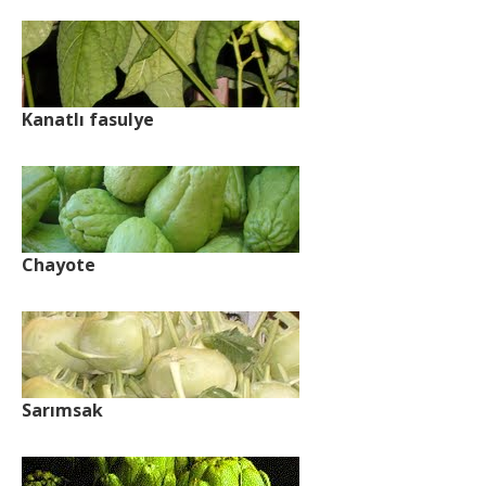
Kanatlı fasulye
Chayote
Sarımsak