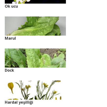
Ok ucu
Marul
Dock
Hardal yeşilliği