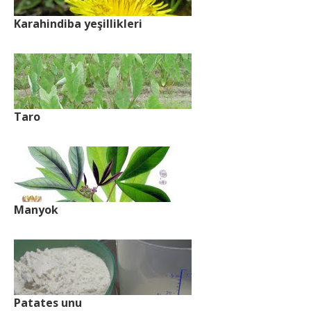
Karahindiba yeşillikleri
Taro
Manyok
Patates unu