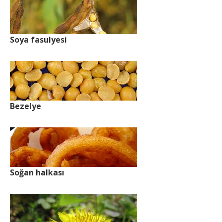
Soya fasulyesi
Bezelye
Soğan halkası