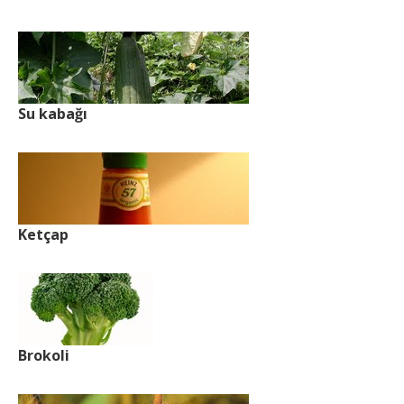
Su kabağı
Ketçap
Brokoli