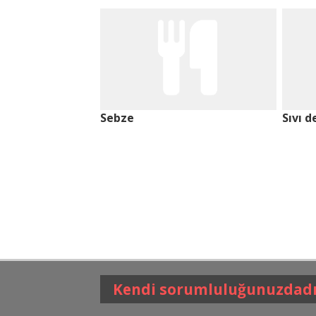
Sebze
Sıvı d
Kendi sorumluluğunuzdadı