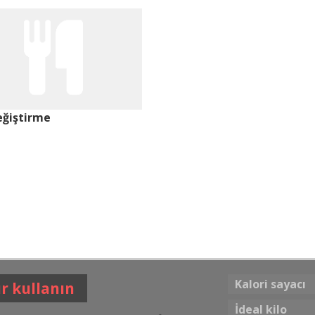
eğiştirme
Kalori sayacı
r kullanın
İdeal kilo