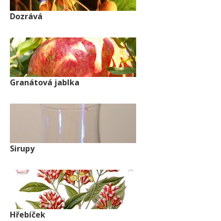
Dozrává
Granátová jablka
Sirupy
Hřebíček