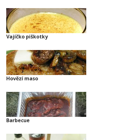
Vajíčko piškotky
Hovězí maso
Barbecue