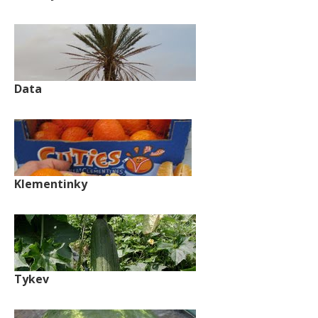
Data
Klementinky
Tykev