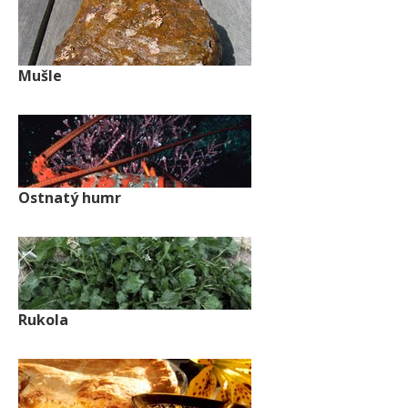
Mušle
Ostnatý humr
Rukola