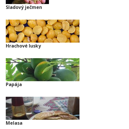
Sladový ječmen
Hrachové lusky
Papája
Melasa