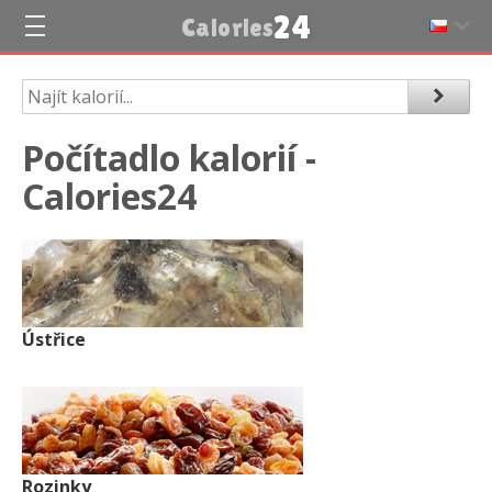
24
Calories
Počítadlo kalorií -
Calories24
Ústřice
Rozinky