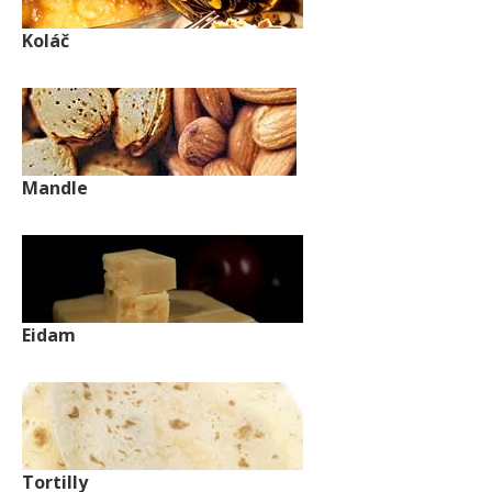
Koláč
Mandle
Eidam
Tortilly