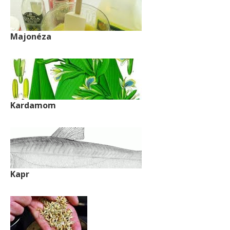
Majonéza
Kardamom
Kapr