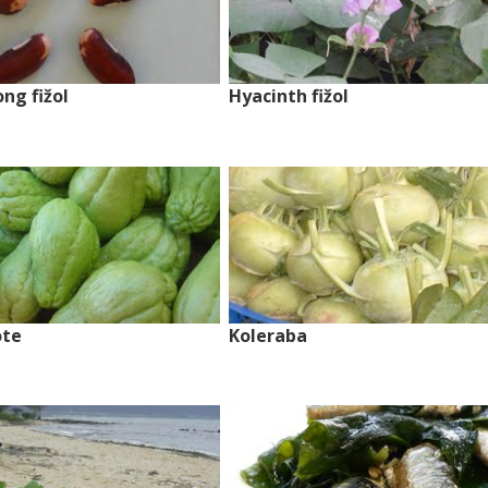
ng fižol
Hyacinth fižol
ote
Koleraba