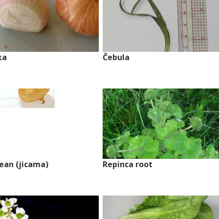
ka
Čebula
an (jicama)
Repinca root