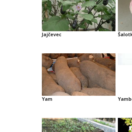
Jajčevec
Šalot
Yam
Yambe