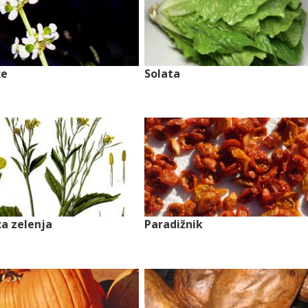
ce
Solata
ca zelenja
Paradižnik