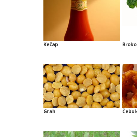
Kečap
Broko
Grah
Čebul