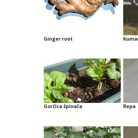
Ginger root
Kumar
Gorčica špinača
Repa