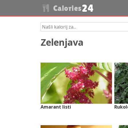
24
Calories
Zelenjava
Amarant listi
Rukol