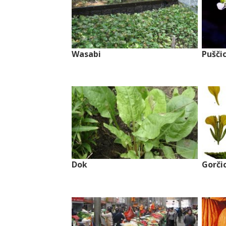
Wasabi
Pušči
Dok
Gorči