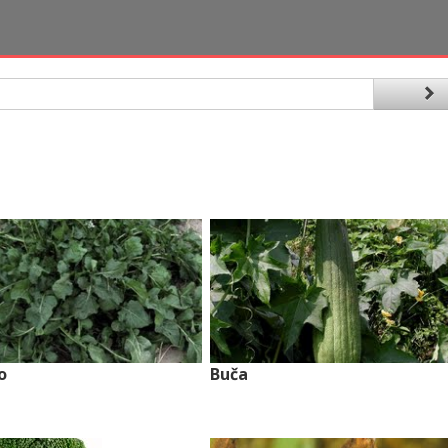
o
Buča