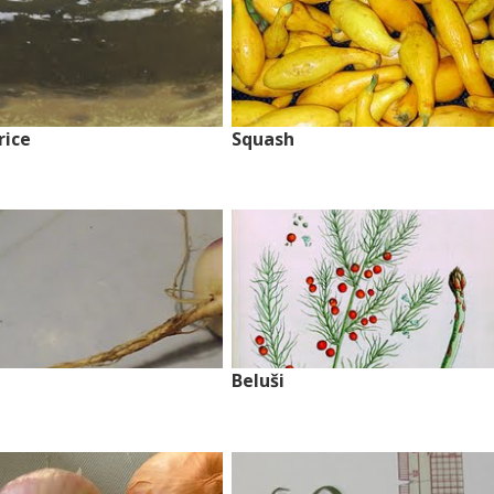
ice
Squash
Beluši