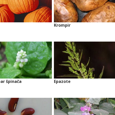
Krompir
ar špinača
Epazote