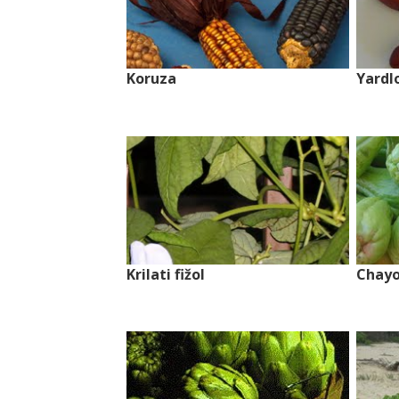
Koruza
Yardlo
Krilati fižol
Chay