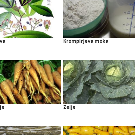
va
Krompirjeva moka
je
Zelje