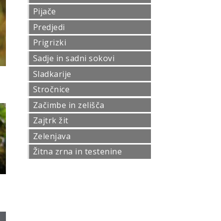
Pijače
Predjedi
Prigrizki
Sadje in sadni sokovi
Sladkarije
Stročnice
Začimbe in zelišča
Zajtrk žit
Zelenjava
Žitna zrna in testenine