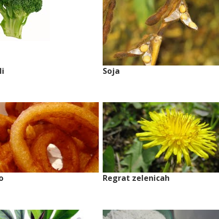
li
Soja
o
Regrat zelenicah