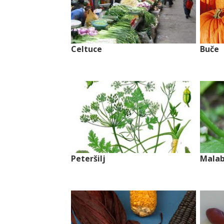
Celtuce
Buče
Peteršilj
Malab