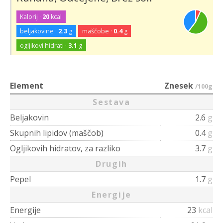
Kalorij ·
20
kcal
beljakovine ·
2.3
g
maščobe ·
0.4
g
ogljikovi hidrati ·
3.1
g
Element
Znesek
/100g
Sestava
Beljakovin
2.6
g
Skupnih lipidov (maščob)
0.4
g
Ogljikovih hidratov, za razliko
3.7
g
Drugih
Pepel
1.7
g
Energije
Energije
23
kcal