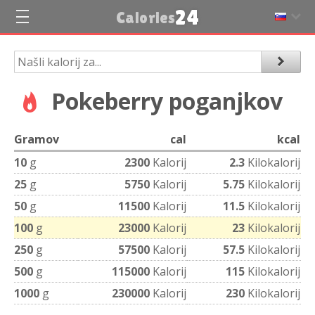
24
Calories
Pokeberry poganjkov
Gramov
cal
kcal
10
g
2300
Kalorij
2.3
Kilokalorij
25
g
5750
Kalorij
5.75
Kilokalorij
50
g
11500
Kalorij
11.5
Kilokalorij
100
g
23000
Kalorij
23
Kilokalorij
250
g
57500
Kalorij
57.5
Kilokalorij
500
g
115000
Kalorij
115
Kilokalorij
1000
g
230000
Kalorij
230
Kilokalorij