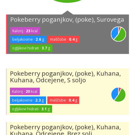
Pokeberry poganjkov, (poke), Surovega
Kalorij ·
23
kcal
beljakovine ·
2.6
g
maščobe ·
0.4
g
ogljikovi hidrati ·
3.7
g
Pokeberry poganjkov, (poke), Kuhana,
Kuhana, Odcejene, S soljo
Kalorij ·
20
kcal
beljakovine ·
2.3
g
maščobe ·
0.4
g
ogljikovi hidrati ·
3.1
g
Pokeberry poganjkov, (poke), Kuhana,
Kuhana, Odcejene, Brez soli