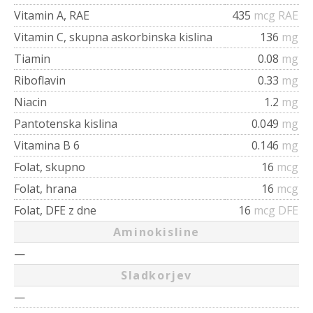
Vitamin A, RAE
435
mcg RAE
Vitamin C, skupna askorbinska kislina
136
mg
Tiamin
0.08
mg
Riboflavin
0.33
mg
Niacin
1.2
mg
Pantotenska kislina
0.049
mg
Vitamina B 6
0.146
mg
Folat, skupno
16
mcg
Folat, hrana
16
mcg
Folat, DFE z dne
16
mcg DFE
Aminokisline
—
Sladkorjev
—