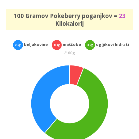
100 Gramov Pokeberry poganjkov =
23
Kilokalorij
beljakovine
maščobe
ogljikovi hidrati
2.6g
0.4g
3.7g
/100g