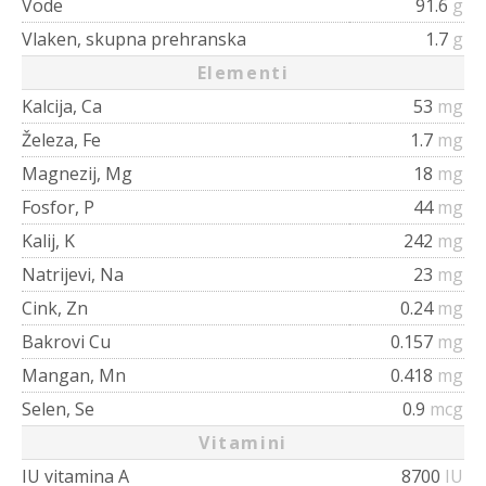
Vode
91.6
g
Vlaken, skupna prehranska
1.7
g
Elementi
Kalcija, Ca
53
mg
Železa, Fe
1.7
mg
Magnezij, Mg
18
mg
Fosfor, P
44
mg
Kalij, K
242
mg
Natrijevi, Na
23
mg
Cink, Zn
0.24
mg
Bakrovi Cu
0.157
mg
Mangan, Mn
0.418
mg
Selen, Se
0.9
mcg
Vitamini
IU vitamina A
8700
IU