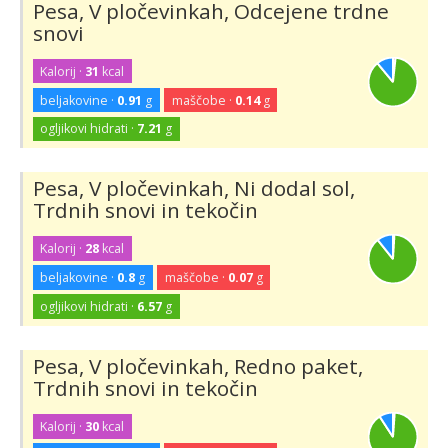
Pesa, V pločevinkah, Odcejene trdne
snovi
Kalorij ·
31
kcal
beljakovine ·
0.91
g
maščobe ·
0.14
g
ogljikovi hidrati ·
7.21
g
Pesa, V pločevinkah, Ni dodal sol,
Trdnih snovi in tekočin
Kalorij ·
28
kcal
beljakovine ·
0.8
g
maščobe ·
0.07
g
ogljikovi hidrati ·
6.57
g
Pesa, V pločevinkah, Redno paket,
Trdnih snovi in tekočin
Kalorij ·
30
kcal