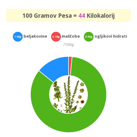
100 Gramov Pesa =
44
Kilokalorij
beljakovine
maščobe
ogljikovi hidrati
1.68g
0.18g
9.96g
/100g