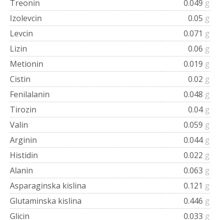
Treonin
0.049
g
Izolevcin
0.05
g
Levcin
0.071
g
Lizin
0.06
g
Metionin
0.019
g
Cistin
0.02
g
Fenilalanin
0.048
g
Tirozin
0.04
g
Valin
0.059
g
Arginin
0.044
g
Histidin
0.022
g
Alanin
0.063
g
Asparaginska kislina
0.121
g
Glutaminska kislina
0.446
g
Glicin
0.033
g