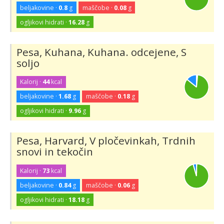
beljakovine ·
0.8
g
maščobe ·
0.08
g
ogljikovi hidrati ·
16.28
g
Pesa, Kuhana, Kuhana. odcejene, S
soljo
Kalorij ·
44
kcal
beljakovine ·
1.68
g
maščobe ·
0.18
g
ogljikovi hidrati ·
9.96
g
Pesa, Harvard, V pločevinkah, Trdnih
snovi in tekočin
Kalorij ·
73
kcal
beljakovine ·
0.84
g
maščobe ·
0.06
g
ogljikovi hidrati ·
18.18
g