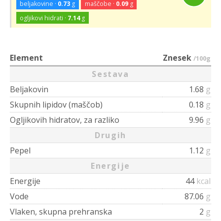
beljakovine ·
0.73
g
maščobe ·
0.09
g
ogljikovi hidrati ·
7.14
g
Element
Znesek
/100g
Sestava
Beljakovin
1.68
g
Skupnih lipidov (maščob)
0.18
g
Ogljikovih hidratov, za razliko
9.96
g
Drugih
Pepel
1.12
g
Energije
Energije
44
kcal
Vode
87.06
g
Vlaken, skupna prehranska
2
g