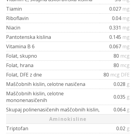
Tiamin
0.027
mg
Riboflavin
0.04
mg
Niacin
0.331
mg
Pantotenska kislina
0.145
mg
Vitamina B 6
0.067
mg
Folat, skupno
80
mcg
Folat, hrana
80
mcg
Folat, DFE z dne
80
mcg DFE
Maščobnih kislin, celotne nasičena
0.028
g
Maščobnih kislin, celotne
0.035
g
mononenasičenih
Skupaj polinenasičenih maščobnih kislin,
0.064
g
Aminokisline
Triptofan
0.02
g