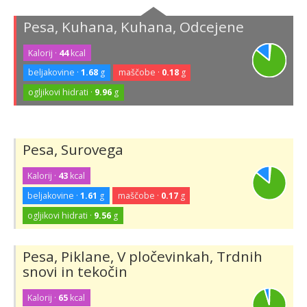
Pesa, Kuhana, Kuhana, Odcejene
Kalorij ·
44
kcal
beljakovine ·
1.68
g
maščobe ·
0.18
g
ogljikovi hidrati ·
9.96
g
Pesa, Surovega
Kalorij ·
43
kcal
beljakovine ·
1.61
g
maščobe ·
0.17
g
ogljikovi hidrati ·
9.56
g
Pesa, Piklane, V pločevinkah, Trdnih
snovi in tekočin
Kalorij ·
65
kcal