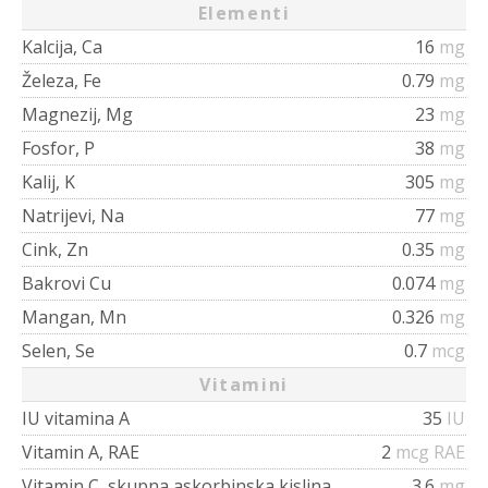
Elementi
Kalcija, Ca
16
mg
Železa, Fe
0.79
mg
Magnezij, Mg
23
mg
Fosfor, P
38
mg
Kalij, K
305
mg
Natrijevi, Na
77
mg
Cink, Zn
0.35
mg
Bakrovi Cu
0.074
mg
Mangan, Mn
0.326
mg
Selen, Se
0.7
mcg
Vitamini
IU vitamina A
35
IU
Vitamin A, RAE
2
mcg RAE
Vitamin C, skupna askorbinska kislina
3.6
mg