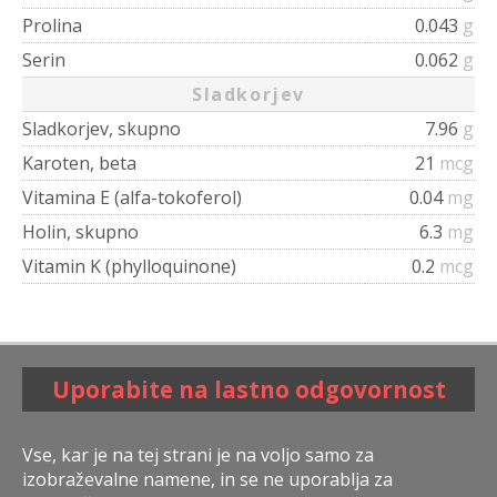
Prolina
0.043
g
Serin
0.062
g
Sladkorjev
Sladkorjev, skupno
7.96
g
Karoten, beta
21
mcg
Vitamina E (alfa-tokoferol)
0.04
mg
Holin, skupno
6.3
mg
Vitamin K (phylloquinone)
0.2
mcg
Uporabite na lastno odgovornost
Vse, kar je na tej strani je na voljo samo za
izobraževalne namene, in se ne uporablja za