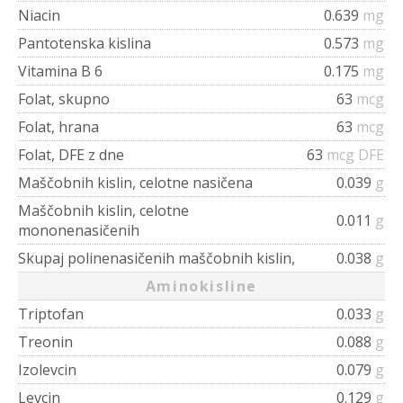
Niacin
0.639
mg
Pantotenska kislina
0.573
mg
Vitamina B 6
0.175
mg
Folat, skupno
63
mcg
Folat, hrana
63
mcg
Folat, DFE z dne
63
mcg DFE
Maščobnih kislin, celotne nasičena
0.039
g
Maščobnih kislin, celotne
0.011
g
mononenasičenih
Skupaj polinenasičenih maščobnih kislin,
0.038
g
Aminokisline
Triptofan
0.033
g
Treonin
0.088
g
Izolevcin
0.079
g
Levcin
0.129
g