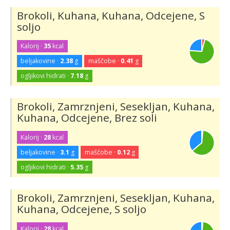
Brokoli, Kuhana, Kuhana, Odcejene, S
soljo
Kalorij ·
35
kcal
beljakovine ·
2.38
g
maščobe ·
0.41
g
ogljikovi hidrati ·
7.18
g
Brokoli, Zamrznjeni, Sesekljan, Kuhana,
Kuhana, Odcejene, Brez soli
Kalorij ·
28
kcal
beljakovine ·
3.1
g
maščobe ·
0.12
g
ogljikovi hidrati ·
5.35
g
Brokoli, Zamrznjeni, Sesekljan, Kuhana,
Kuhana, Odcejene, S soljo
Kalorij ·
28
kcal