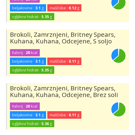
beljakovine ·
3.1
g
maščobe ·
0.12
g
ogljikovi hidrati ·
5.35
g
Brokoli, Zamrznjeni, Britney Spears,
Kuhana, Kuhana, Odcejene, S soljo
Kalorij ·
28
kcal
beljakovine ·
3.1
g
maščobe ·
0.11
g
ogljikovi hidrati ·
5.35
g
Brokoli, Zamrznjeni, Britney Spears,
Kuhana, Kuhana, Odcejene, Brez soli
Kalorij ·
28
kcal
beljakovine ·
3.1
g
maščobe ·
0.11
g
ogljikovi hidrati ·
5.36
g