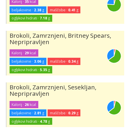
Kalorij ·
35
kcal
beljakovine ·
2.38
g
maščobe ·
0.41
g
ogljikovi hidrati ·
7.18
g
Brokoli, Zamrznjeni, Britney Spears,
Nepripravljen
Kalorij ·
29
kcal
beljakovine ·
3.06
g
maščobe ·
0.34
g
ogljikovi hidrati ·
5.35
g
Brokoli, Zamrznjeni, Sesekljan,
Nepripravljen
Kalorij ·
26
kcal
beljakovine ·
2.81
g
maščobe ·
0.29
g
ogljikovi hidrati ·
4.78
g