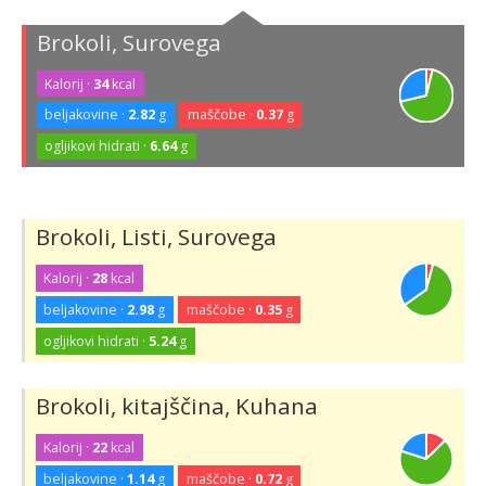
Brokoli, Surovega
Kalorij ·
34
kcal
beljakovine ·
2.82
g
maščobe ·
0.37
g
ogljikovi hidrati ·
6.64
g
Brokoli, Listi, Surovega
Kalorij ·
28
kcal
beljakovine ·
2.98
g
maščobe ·
0.35
g
ogljikovi hidrati ·
5.24
g
Brokoli, kitajščina, Kuhana
Kalorij ·
22
kcal
beljakovine ·
1.14
g
maščobe ·
0.72
g