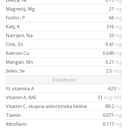
Magnezij, Mg
21
mg
Fosfor, P
66
mg
Kalij, K
316
mg
Natrijevi, Na
33
mg
Cink, Zn
0.41
mg
Bakrovi Cu
0.049
mg
Mangan, Mn
0.21
mg
Selen, Se
2.5
mcg
Vitamini
IU vitamina A
623
IU
Vitamin A, RAE
31
mcg RAE
Vitamin C, skupna askorbinska kislina
89.2
mg
Tiamin
0.071
mg
Riboflavin
0.117
mg