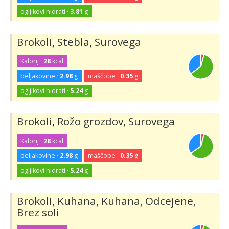
ogljikovi hidrati ·
3.81
g
Brokoli, Stebla, Surovega
Kalorij ·
28
kcal
beljakovine ·
2.98
g
maščobe ·
0.35
g
ogljikovi hidrati ·
5.24
g
Brokoli, Rožo grozdov, Surovega
Kalorij ·
28
kcal
beljakovine ·
2.98
g
maščobe ·
0.35
g
ogljikovi hidrati ·
5.24
g
Brokoli, Kuhana, Kuhana, Odcejene,
Brez soli