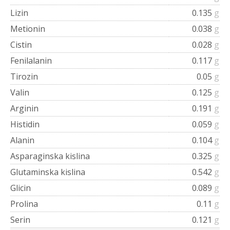
Lizin
0.135
g
Metionin
0.038
g
Cistin
0.028
g
Fenilalanin
0.117
g
Tirozin
0.05
g
Valin
0.125
g
Arginin
0.191
g
Histidin
0.059
g
Alanin
0.104
g
Asparaginska kislina
0.325
g
Glutaminska kislina
0.542
g
Glicin
0.089
g
Prolina
0.11
g
Serin
0.121
g