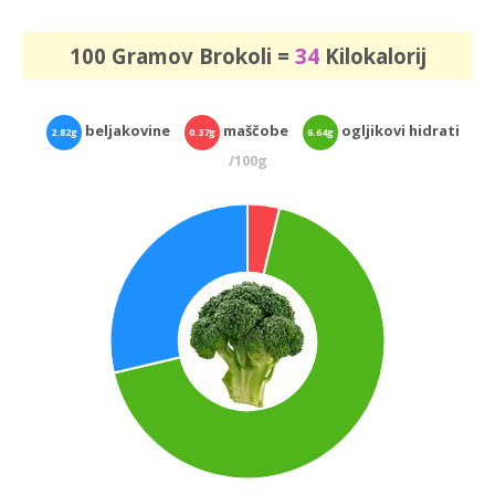
100 Gramov Brokoli =
34
Kilokalorij
beljakovine
maščobe
ogljikovi hidrati
2.82g
0.37g
6.64g
/100g