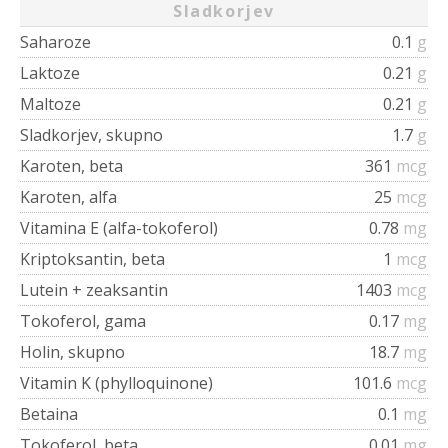
Sladkorjev
Saharoze
0.1
g
Laktoze
0.21
g
Maltoze
0.21
g
Sladkorjev, skupno
1.7
g
Karoten, beta
361
mcg
Karoten, alfa
25
mcg
Vitamina E (alfa-tokoferol)
0.78
mg
Kriptoksantin, beta
1
mcg
Lutein + zeaksantin
1403
mcg
Tokoferol, gama
0.17
mg
Holin, skupno
18.7
mg
Vitamin K (phylloquinone)
101.6
mcg
Betaina
0.1
mg
Tokoferol, beta
0.01
mg