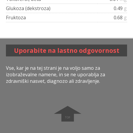
Glukoza (dekstroza)
0.49
g
Fruktoza
0.68
g
Uporabite na lastno odgovornost
Vse, kar je na tej strani je na voljo samo za
izobraževalne namene, in se ne uporablja za
zdravniški nasvet, diagnozo ali zdravljenje.
➧