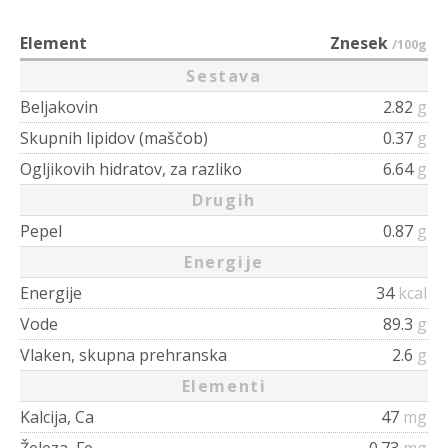
Element
Znesek
/100g
Sestava
Beljakovin
2.82
g
Skupnih lipidov (maščob)
0.37
g
Ogljikovih hidratov, za razliko
6.64
g
Drugih
Pepel
0.87
g
Energije
Energije
34
kcal
Vode
89.3
g
Vlaken, skupna prehranska
2.6
g
Elementi
Kalcija, Ca
47
mg
Železa, Fe
0.73
mg