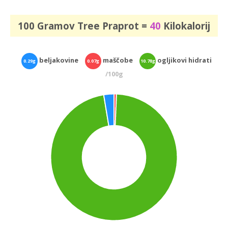
100 Gramov Tree Praprot =
40
Kilokalorij
beljakovine
maščobe
ogljikovi hidrati
0.29g
0.07g
10.78g
/100g