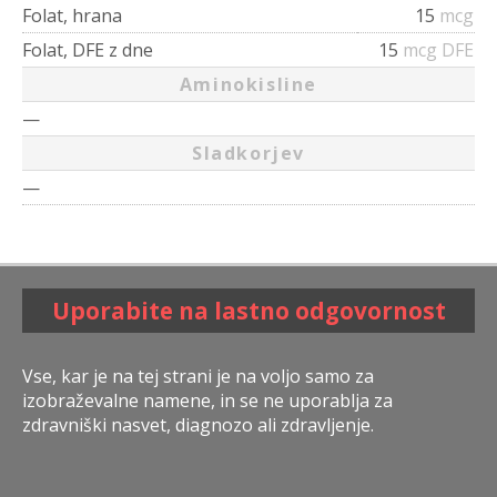
Folat, hrana
15
mcg
Folat, DFE z dne
15
mcg DFE
Aminokisline
—
Sladkorjev
—
Uporabite na lastno odgovornost
Vse, kar je na tej strani je na voljo samo za
izobraževalne namene, in se ne uporablja za
zdravniški nasvet, diagnozo ali zdravljenje.