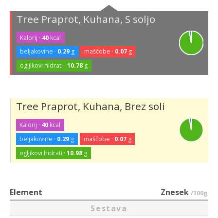
Tree Praprot, Kuhana, S soljo
Kalorij ·
40
kcal
beljakovine ·
0.29
g
maščobe ·
0.07
g
ogljikovi hidrati ·
10.78
g
Tree Praprot, Kuhana, Brez soli
Kalorij ·
40
kcal
beljakovine ·
0.29
g
maščobe ·
0.07
g
ogljikovi hidrati ·
10.98
g
Element
Znesek
/100g
Sestava