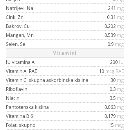
Natrijevi, Na
241
mg
Cink, Zn
0.31
mg
Bakrovi Cu
0.202
mg
Mangan, Mn
0.539
mg
Selen, Se
0.9
mcg
Vitamini
IU vitamina A
200
IU
Vitamin A, RAE
10
mcg RAE
Vitamin C, skupna askorbinska kislina
30
mg
Riboflavin
0.3
mg
Niacin
3.5
mg
Pantotenska kislina
0.063
mg
Vitamina B 6
0.179
mg
Folat, skupno
15
mcg