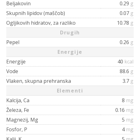
Beljakovin
0.29
g
Skupnih lipidov (maščob)
0.07
g
Ogljikovih hidratov, za razliko
10.78
g
Drugih
Pepel
0.26
g
Energije
Energije
40
kcal
Vode
88.6
g
Vlaken, skupna prehranska
3.7
g
Elementi
Kalcija, Ca
8
mg
Železa, Fe
0.16
mg
Magnezij, Mg
5
mg
Fosfor, P
4
mg
Kalij, K
5
mg