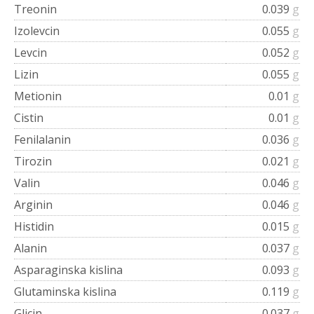
Treonin
0.039
g
Izolevcin
0.055
g
Levcin
0.052
g
Lizin
0.055
g
Metionin
0.01
g
Cistin
0.01
g
Fenilalanin
0.036
g
Tirozin
0.021
g
Valin
0.046
g
Arginin
0.046
g
Histidin
0.015
g
Alanin
0.037
g
Asparaginska kislina
0.093
g
Glutaminska kislina
0.119
g
Glicin
0.037
g