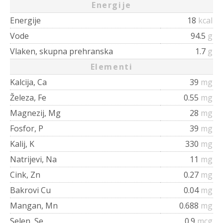
Energije
Energije
18
kcal
Vode
94.5
g
Vlaken, skupna prehranska
1.7
g
Elementi
Kalcija, Ca
39
mg
Železa, Fe
0.55
mg
Magnezij, Mg
28
mg
Fosfor, P
39
mg
Kalij, K
330
mg
Natrijevi, Na
11
mg
Cink, Zn
0.27
mg
Bakrovi Cu
0.04
mg
Mangan, Mn
0.688
mg
Selen, Se
0.9
mcg