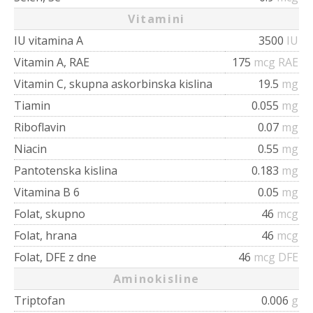
Vitamini
IU vitamina A
3500
IU
Vitamin A, RAE
175
mcg RAE
Vitamin C, skupna askorbinska kislina
19.5
mg
Tiamin
0.055
mg
Riboflavin
0.07
mg
Niacin
0.55
mg
Pantotenska kislina
0.183
mg
Vitamina B 6
0.05
mg
Folat, skupno
46
mcg
Folat, hrana
46
mcg
Folat, DFE z dne
46
mcg DFE
Aminokisline
Triptofan
0.006
g