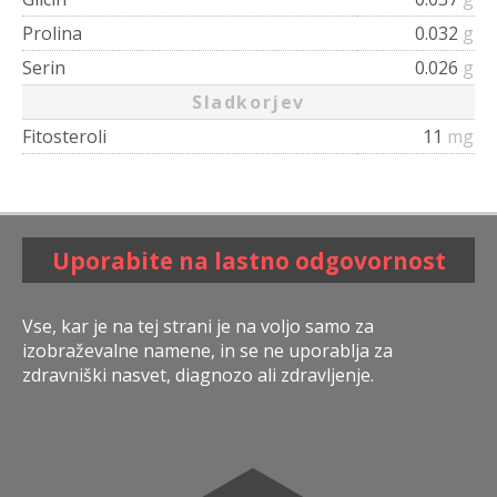
Prolina
0.032
g
Serin
0.026
g
Sladkorjev
Fitosteroli
11
mg
Uporabite na lastno odgovornost
Vse, kar je na tej strani je na voljo samo za
izobraževalne namene, in se ne uporablja za
zdravniški nasvet, diagnozo ali zdravljenje.