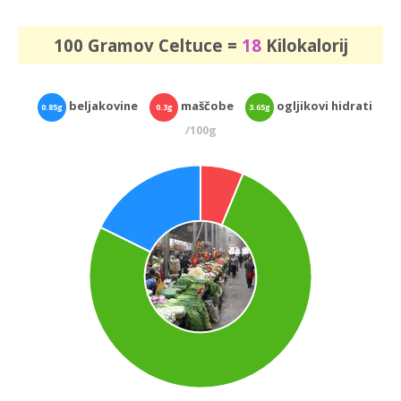
100 Gramov Celtuce =
18
Kilokalorij
beljakovine
maščobe
ogljikovi hidrati
0.85g
0.3g
3.65g
/100g