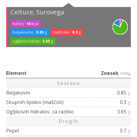
Celtuce, Surovega
Kalorij ·
18
kcal
beljakovine ·
0.85
g
maščobe ·
0.3
g
ogljikovi hidrati ·
3.65
g
Element
Znesek
/100g
Sestava
Beljakovin
0.85
g
Skupnih lipidov (maščob)
0.3
g
Ogljikovih hidratov, za razliko
3.65
g
Drugih
Pepel
0.7
g