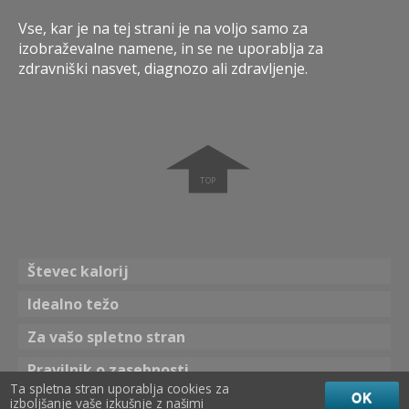
Vse, kar je na tej strani je na voljo samo za
izobraževalne namene, in se ne uporablja za
zdravniški nasvet, diagnozo ali zdravljenje.
➧
Števec kalorij
Idealno težo
Za vašo spletno stran
Pravilnik o zasebnosti
Ta spletna stran uporablja cookies za
OK
izboljšanje vaše izkušnje z našimi
Tema