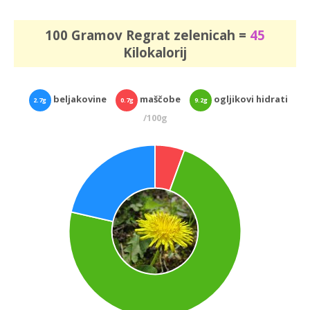
100 Gramov Regrat zelenicah =
45
Kilokalorij
beljakovine
maščobe
ogljikovi hidrati
2.7g
0.7g
9.2g
/100g