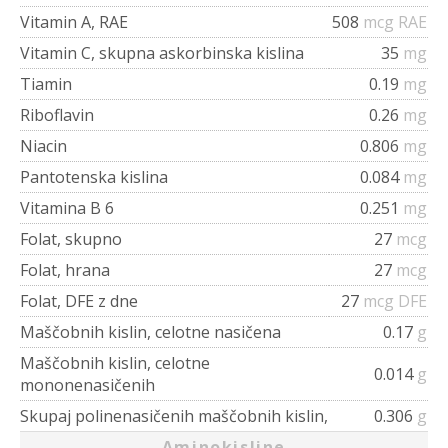
Vitamin A, RAE
508
mcg RAE
Vitamin C, skupna askorbinska kislina
35
mg
Tiamin
0.19
mg
Riboflavin
0.26
mg
Niacin
0.806
mg
Pantotenska kislina
0.084
mg
Vitamina B 6
0.251
mg
Folat, skupno
27
mcg
Folat, hrana
27
mcg
Folat, DFE z dne
27
mcg DFE
Maščobnih kislin, celotne nasičena
0.17
g
Maščobnih kislin, celotne
0.014
g
mononenasičenih
Skupaj polinenasičenih maščobnih kislin,
0.306
g
Aminokisline