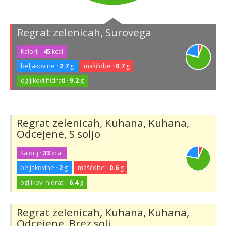
Regrat zelenicah, Surovega
Kalorij ·
45
kcal
beljakovine ·
2.7
g
maščobe ·
0.7
g
ogljikovi hidrati ·
9.2
g
Regrat zelenicah, Kuhana, Kuhana,
Odcejene, S soljo
Kalorij ·
33
kcal
beljakovine ·
2
g
maščobe ·
0.6
g
ogljikovi hidrati ·
6.4
g
Regrat zelenicah, Kuhana, Kuhana,
Odcejene, Brez soli