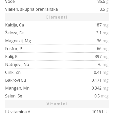
Vode
85.6
g
Vlaken, skupna prehranska
3.5
g
Elementi
Kalcija, Ca
187
mg
Železa, Fe
3.1
mg
Magnezij, Mg
36
mg
Fosfor, P
66
mg
Kalij, K
397
mg
Natrijevi, Na
76
mg
Cink, Zn
0.41
mg
Bakrovi Cu
0.171
mg
Mangan, Mn
0.342
mg
Selen, Se
0.5
mcg
Vitamini
IU vitamina A
10161
IU