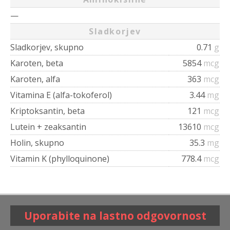
—
Sladkorjev
Sladkorjev, skupno
0.71
g
Karoten, beta
5854
mcg
Karoten, alfa
363
mcg
Vitamina E (alfa-tokoferol)
3.44
mg
Kriptoksantin, beta
121
mcg
Lutein + zeaksantin
13610
mcg
Holin, skupno
35.3
mg
Vitamin K (phylloquinone)
778.4
mcg
Uporabite na lastno odgovornost