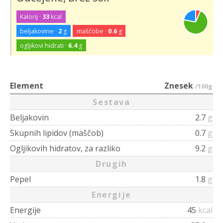
Kalorij ·
33
kcal
beljakovine ·
2
g
maščobe ·
0.6
g
ogljikovi hidrati ·
6.4
g
Element
Znesek
/100g
Sestava
Beljakovin
2.7
g
Skupnih lipidov (maščob)
0.7
g
Ogljikovih hidratov, za razliko
9.2
g
Drugih
Pepel
1.8
g
Energije
Energije
45
kcal