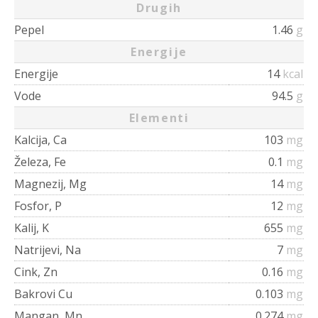
Drugih
Pepel
1.46
g
Energije
Energije
14
kcal
Vode
94.5
g
Elementi
Kalcija, Ca
103
mg
Železa, Fe
0.1
mg
Magnezij, Mg
14
mg
Fosfor, P
12
mg
Kalij, K
655
mg
Natrijevi, Na
7
mg
Cink, Zn
0.16
mg
Bakrovi Cu
0.103
mg
Mangan, Mn
0.274
mg