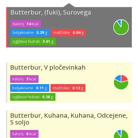
Butterbur, (fuki), Surovega
Kalorij ·
14
kcal
beljakovine ·
0.39
g
maščobe ·
0.04
g
ogljikovi hidrati ·
3.61
g
Butterbur, V pločevinkah
Kalorij ·
3
kcal
beljakovine ·
0.11
g
maščobe ·
0.13
g
ogljikovi hidrati ·
0.38
g
Butterbur, Kuhana, Kuhana, Odcejene,
S soljo
Kalorij ·
8
kcal