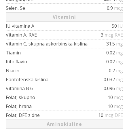
Selen, Se
0.9
mcg
Vitamini
IU vitamina A
50
IU
Vitamin A, RAE
3
mcg RAE
Vitamin C, skupna askorbinska kislina
31.5
mg
Tiamin
0.02
mg
Riboflavin
0.02
mg
Niacin
0.2
mg
Pantotenska kislina
0.032
mg
Vitamina B 6
0.096
mg
Folat, skupno
10
mcg
Folat, hrana
10
mcg
Folat, DFE z dne
10
mcg DFE
Aminokisline