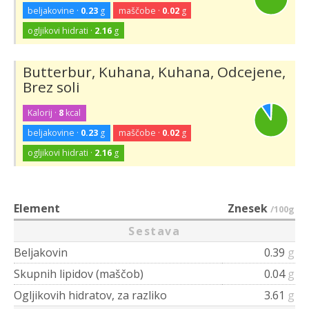
beljakovine ·
0.23
g
maščobe ·
0.02
g
ogljikovi hidrati ·
2.16
g
Butterbur, Kuhana, Kuhana, Odcejene,
Brez soli
Kalorij ·
8
kcal
beljakovine ·
0.23
g
maščobe ·
0.02
g
ogljikovi hidrati ·
2.16
g
Element
Znesek
/100g
Sestava
Beljakovin
0.39
g
Skupnih lipidov (maščob)
0.04
g
Ogljikovih hidratov, za razliko
3.61
g