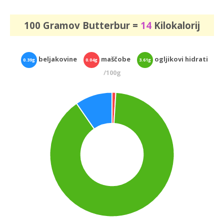
100 Gramov Butterbur =
14
Kilokalorij
beljakovine
maščobe
ogljikovi hidrati
0.39g
0.04g
3.61g
/100g