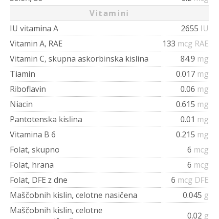
Vitamini
IU vitamina A
2655
IU
Vitamin A, RAE
133
mcg RAE
Vitamin C, skupna askorbinska kislina
84.9
mg
Tiamin
0.017
mg
Riboflavin
0.06
mg
Niacin
0.615
mg
Pantotenska kislina
0.01
mg
Vitamina B 6
0.215
mg
Folat, skupno
6
mcg
Folat, hrana
6
mcg
Folat, DFE z dne
6
mcg DFE
Maščobnih kislin, celotne nasičena
0.045
g
Maščobnih kislin, celotne
0.02
g