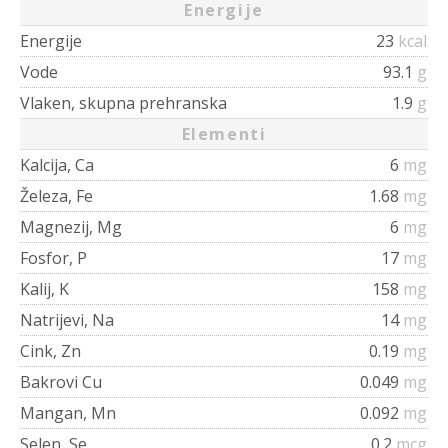
Energije
Energije
23
kcal
Vode
93.1
g
Vlaken, skupna prehranska
1.9
g
Elementi
Kalcija, Ca
6
mg
Železa, Fe
1.68
mg
Magnezij, Mg
6
mg
Fosfor, P
17
mg
Kalij, K
158
mg
Natrijevi, Na
14
mg
Cink, Zn
0.19
mg
Bakrovi Cu
0.049
mg
Mangan, Mn
0.092
mg
Selen, Se
0.2
mcg