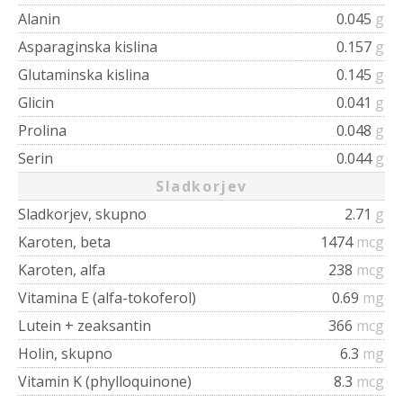
Alanin
0.045
g
Asparaginska kislina
0.157
g
Glutaminska kislina
0.145
g
Glicin
0.041
g
Prolina
0.048
g
Serin
0.044
g
Sladkorjev
Sladkorjev, skupno
2.71
g
Karoten, beta
1474
mcg
Karoten, alfa
238
mcg
Vitamina E (alfa-tokoferol)
0.69
mg
Lutein + zeaksantin
366
mcg
Holin, skupno
6.3
mg
Vitamin K (phylloquinone)
8.3
mcg