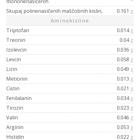
mononenasičenih
Skupaj polinenasičenih maščobnih kislin,
0.161
g
Aminokisline
Triptofan
0.014
g
Treonin
0.04
g
Izolevcin
0.036
g
Levcin
0.058
g
Lizin
0.049
g
Metionin
0.013
g
Cistin
0.021
g
Fenilalanin
0.034
g
Tirozin
0.023
g
Valin
0.046
g
Arginin
0.053
g
Histidin
0.022
g