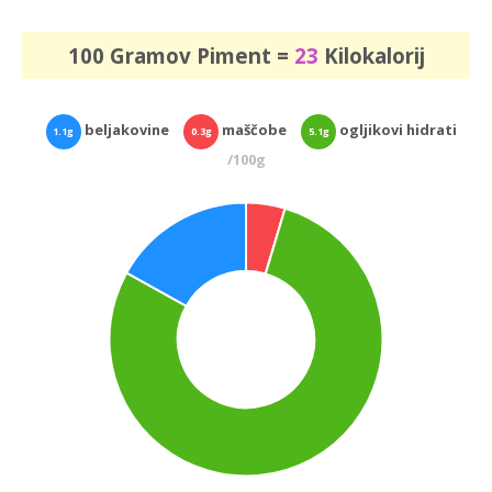
100 Gramov Piment =
23
Kilokalorij
beljakovine
maščobe
ogljikovi hidrati
1.1g
0.3g
5.1g
/100g