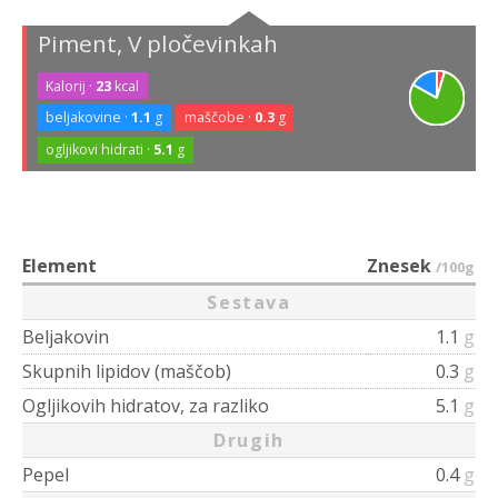
Piment, V pločevinkah
Kalorij ·
23
kcal
beljakovine ·
1.1
g
maščobe ·
0.3
g
ogljikovi hidrati ·
5.1
g
Element
Znesek
/100g
Sestava
Beljakovin
1.1
g
Skupnih lipidov (maščob)
0.3
g
Ogljikovih hidratov, za razliko
5.1
g
Drugih
Pepel
0.4
g