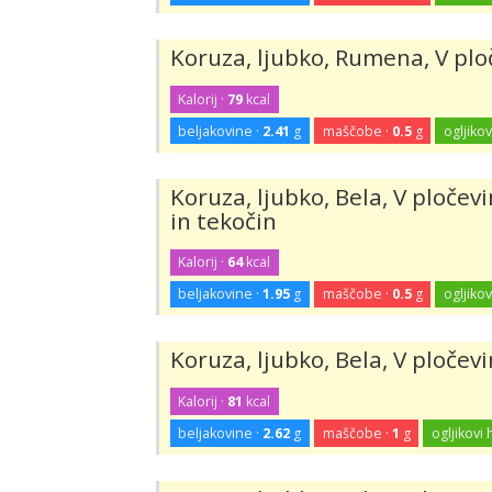
Koruza, ljubko, Rumena, V pl
Kalorij ·
79
kcal
beljakovine ·
2.41
g
maščobe ·
0.5
g
ogljikov
Koruza, ljubko, Bela, V pločev
in tekočin
Kalorij ·
64
kcal
beljakovine ·
1.95
g
maščobe ·
0.5
g
ogljikov
Koruza, ljubko, Bela, V pločev
Kalorij ·
81
kcal
beljakovine ·
2.62
g
maščobe ·
1
g
ogljikovi 