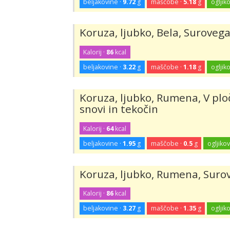
beljakovine ·
9.72
g
maščobe ·
5.18
g
ogljiko
Koruza, ljubko, Bela, Suroveg
Kalorij ·
86
kcal
beljakovine ·
3.22
g
maščobe ·
1.18
g
ogljiko
Koruza, ljubko, Rumena, V plo
snovi in tekočin
Kalorij ·
64
kcal
beljakovine ·
1.95
g
maščobe ·
0.5
g
ogljikov
Koruza, ljubko, Rumena, Suro
Kalorij ·
86
kcal
beljakovine ·
3.27
g
maščobe ·
1.35
g
ogljiko