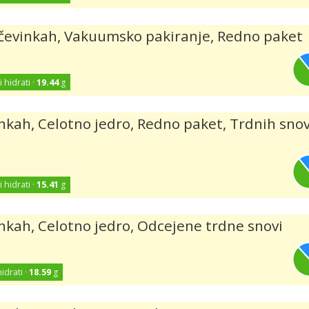
očevinkah, Vakuumsko pakiranje, Redno paket
i hidrati ·
19.44
g
inkah, Celotno jedro, Redno paket, Trdnih snov
i hidrati ·
15.41
g
inkah, Celotno jedro, Odcejene trdne snovi
hidrati ·
18.59
g