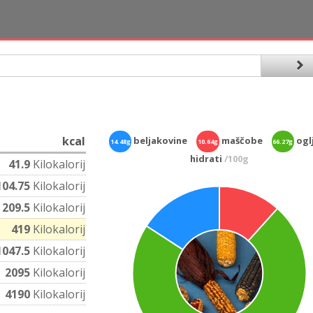
kcal
beljakovine
maščobe
oglj
14.48g
10.64g
66.27g
hidrati
/100g
41.9
Kilokalorij
104.75
Kilokalorij
209.5
Kilokalorij
419
Kilokalorij
1047.5
Kilokalorij
2095
Kilokalorij
4190
Kilokalorij