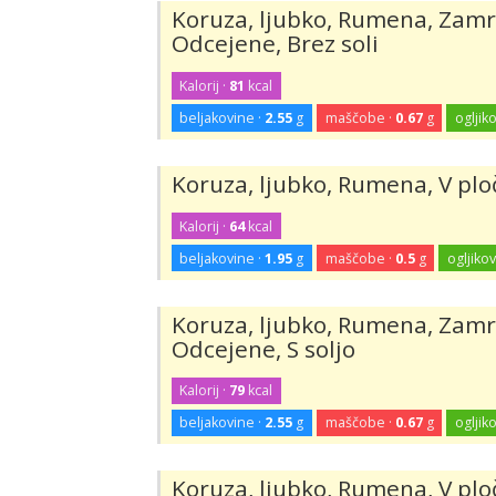
Koruza, ljubko, Rumena, Zamrz
Odcejene, Brez soli
Kalorij ·
81
kcal
beljakovine ·
2.55
g
maščobe ·
0.67
g
ogljiko
Koruza, ljubko, Rumena, V ploč
Kalorij ·
64
kcal
beljakovine ·
1.95
g
maščobe ·
0.5
g
ogljikov
Koruza, ljubko, Rumena, Zamrz
Odcejene, S soljo
Kalorij ·
79
kcal
beljakovine ·
2.55
g
maščobe ·
0.67
g
ogljiko
Koruza, ljubko, Rumena, V plo