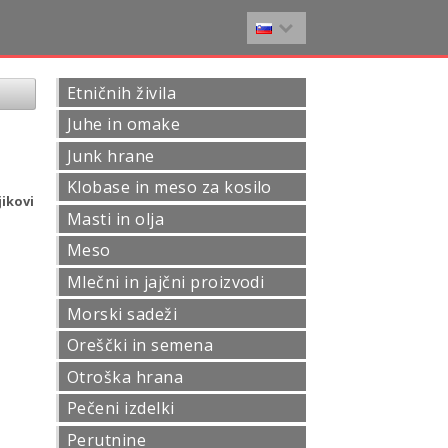
Etničnih živila
Juhe in omake
Junk hrane
Klobase in meso za kosilo
ikovi
Masti in olja
Meso
Mlečni in jajčni proizvodi
Morski sadeži
Oreščki in semena
Otroška hrana
Pečeni izdelki
Perutnine