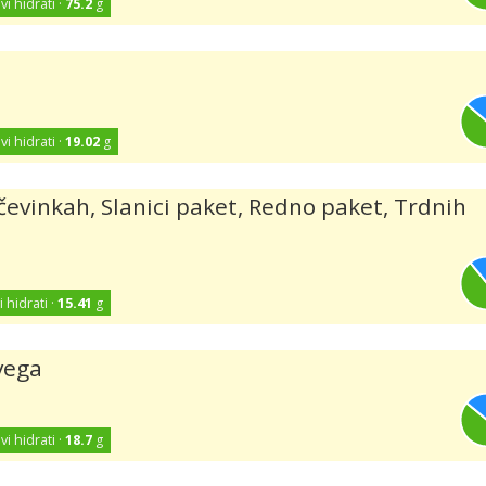
vi hidrati ·
75.2
g
a
vi hidrati ·
19.02
g
čevinkah, Slanici paket, Redno paket, Trdnih
i hidrati ·
15.41
g
vega
vi hidrati ·
18.7
g