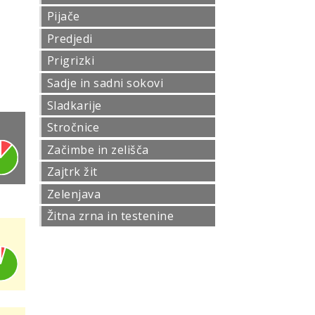
Pijače
Predjedi
Prigrizki
Sadje in sadni sokovi
Sladkarije
Stročnice
Začimbe in zelišča
Zajtrk žit
Zelenjava
Žitna zrna in testenine