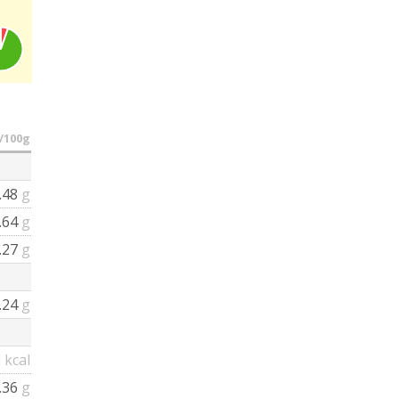
/100g
.48
g
.64
g
.27
g
.24
g
9
kcal
.36
g