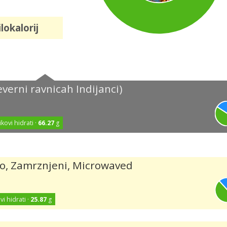
lokalorij
verni ravnicah Indijanci)
ikovi hidrati ·
66.27
g
ro, Zamrznjeni, Microwaved
vi hidrati ·
25.87
g