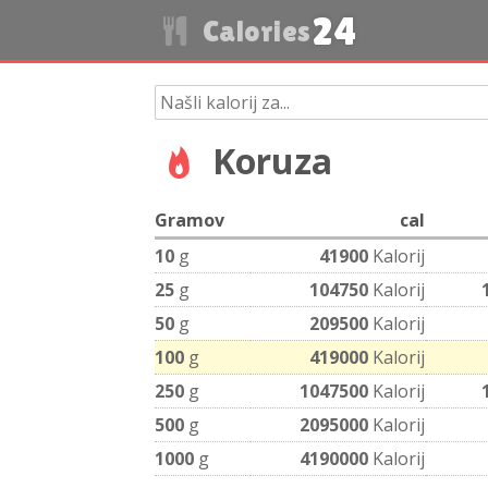
24
Calories
Koruza
Gramov
cal
10
g
41900
Kalorij
25
g
104750
Kalorij
50
g
209500
Kalorij
100
g
419000
Kalorij
250
g
1047500
Kalorij
500
g
2095000
Kalorij
1000
g
4190000
Kalorij