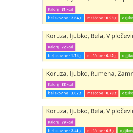
Kalorij ·
81
kcal
beljakovine ·
2.64
g
maščobe ·
0.93
g
ogljiko
Koruza, ljubko, Bela, V ploče
Kalorij ·
72
kcal
beljakovine ·
1.74
g
maščobe ·
0.42
g
ogljiko
Koruza, ljubko, Rumena, Zamrz
Kalorij ·
88
kcal
beljakovine ·
3.02
g
maščobe ·
0.78
g
ogljiko
Koruza, ljubko, Bela, V ploče
Kalorij ·
79
kcal
beljakovine ·
2.41
g
maščobe ·
0.5
g
ogljikov