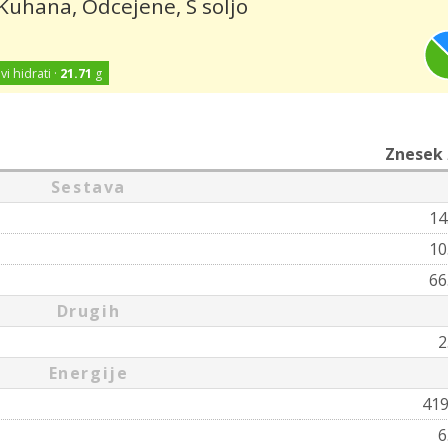
 Kuhana, Odcejene, S soljo
vi hidrati ·
21.71
g
Znesek
Sestava
14
10
66
Drugih
2
Energije
41
6