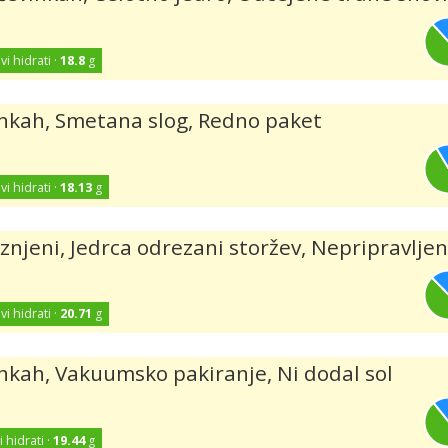
vi hidrati ·
18.8
g
vinkah, Smetana slog, Redno paket
vi hidrati ·
18.13
g
njeni, Jedrca odrezani storžev, Nepripravljen
vi hidrati ·
20.71
g
vinkah, Vakuumsko pakiranje, Ni dodal sol
i hidrati ·
19.44
g