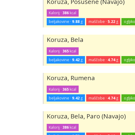
Koruza, Posušene (Navajo)
Kalorij ·
386
kcal
beljakovine ·
9.88
g
maščobe ·
5.22
g
ogljiko
Koruza, Bela
Kalorij ·
365
kcal
beljakovine ·
9.42
g
maščobe ·
4.74
g
ogljiko
Koruza, Rumena
Kalorij ·
365
kcal
beljakovine ·
9.42
g
maščobe ·
4.74
g
ogljiko
Koruza, Bela, Paro (Navajo)
Kalorij ·
386
kcal