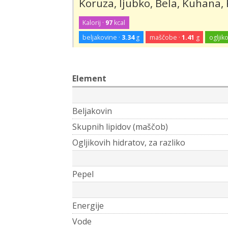
Koruza, ljubko, Bela, Kuhana,
Kalorij ·
97
kcal
beljakovine ·
3.34
g
maščobe ·
1.41
g
ogljiko
Element
Beljakovin
Skupnih lipidov (maščob)
Ogljikovih hidratov, za razliko
Pepel
Energije
Vode