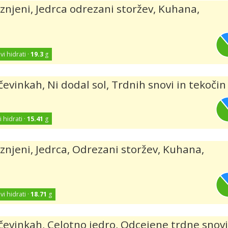
njeni, Jedrca odrezani storžev, Kuhana,
vi hidrati ·
19.3
g
evinkah, Ni dodal sol, Trdnih snovi in tekočin
i hidrati ·
15.41
g
njeni, Jedrca, Odrezani storžev, Kuhana,
vi hidrati ·
18.71
g
čevinkah, Celotno jedro, Odcejene trdne snovi