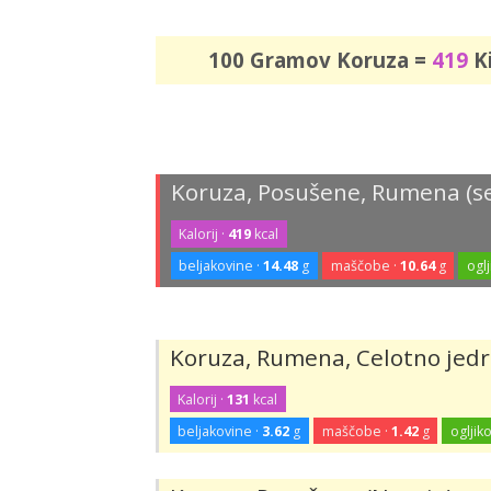
100 Gramov Koruza =
419
Ki
Koruza, Posušene, Rumena (se
Kalorij ·
419
kcal
beljakovine ·
14.48
g
maščobe ·
10.64
g
oglj
Koruza, Rumena, Celotno jed
Kalorij ·
131
kcal
beljakovine ·
3.62
g
maščobe ·
1.42
g
ogljiko