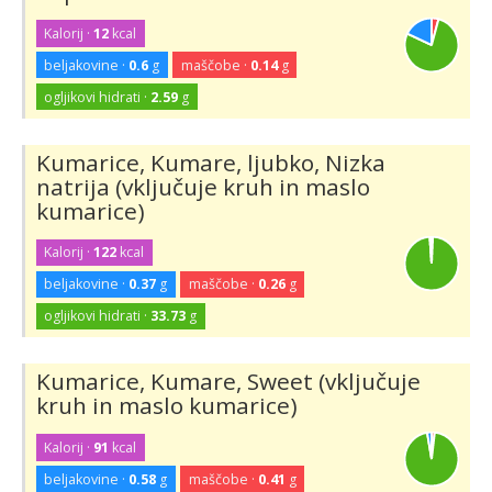
Kalorij ·
12
kcal
beljakovine ·
0.6
g
maščobe ·
0.14
g
ogljikovi hidrati ·
2.59
g
Kumarice, Kumare, ljubko, Nizka
natrija (vključuje kruh in maslo
kumarice)
Kalorij ·
122
kcal
beljakovine ·
0.37
g
maščobe ·
0.26
g
ogljikovi hidrati ·
33.73
g
Kumarice, Kumare, Sweet (vključuje
kruh in maslo kumarice)
Kalorij ·
91
kcal
beljakovine ·
0.58
g
maščobe ·
0.41
g