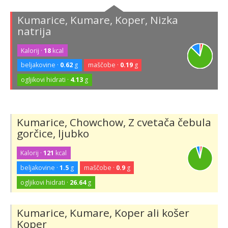
Kumarice, Kumare, Koper, Nizka
natrija
Kalorij ·
18
kcal
beljakovine ·
0.62
g
maščobe ·
0.19
g
ogljikovi hidrati ·
4.13
g
Kumarice, Chowchow, Z cvetača čebula
gorčice, ljubko
Kalorij ·
121
kcal
beljakovine ·
1.5
g
maščobe ·
0.9
g
ogljikovi hidrati ·
26.64
g
Kumarice, Kumare, Koper ali košer
Koper