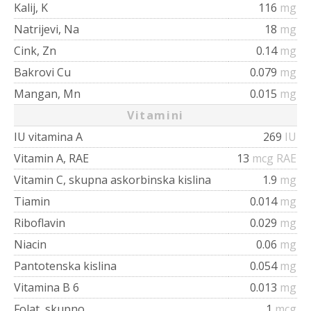
Kalij, K
116
mg
Natrijevi, Na
18
mg
Cink, Zn
0.14
mg
Bakrovi Cu
0.079
mg
Mangan, Mn
0.015
mg
Vitamini
IU vitamina A
269
IU
Vitamin A, RAE
13
mcg RAE
Vitamin C, skupna askorbinska kislina
1.9
mg
Tiamin
0.014
mg
Riboflavin
0.029
mg
Niacin
0.06
mg
Pantotenska kislina
0.054
mg
Vitamina B 6
0.013
mg
Folat, skupno
1
mcg