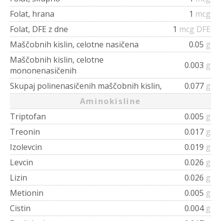
Folat, hrana
1
mcg
Folat, DFE z dne
1
mcg DFE
Maščobnih kislin, celotne nasičena
0.05
g
Maščobnih kislin, celotne
0.003
g
mononenasičenih
Skupaj polinenasičenih maščobnih kislin,
0.077
g
Aminokisline
Triptofan
0.005
g
Treonin
0.017
g
Izolevcin
0.019
g
Levcin
0.026
g
Lizin
0.026
g
Metionin
0.005
g
Cistin
0.004
g