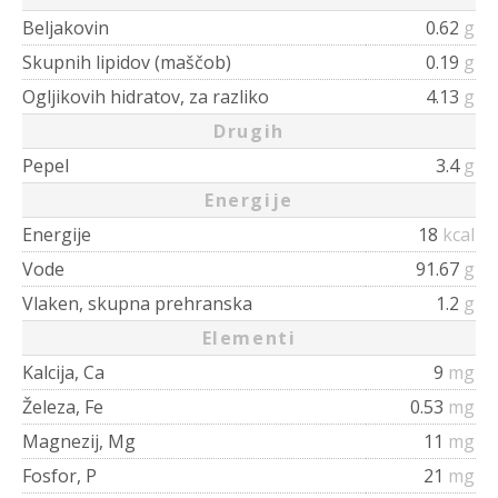
Beljakovin
0.62
g
Skupnih lipidov (maščob)
0.19
g
Ogljikovih hidratov, za razliko
4.13
g
Drugih
Pepel
3.4
g
Energije
Energije
18
kcal
Vode
91.67
g
Vlaken, skupna prehranska
1.2
g
Elementi
Kalcija, Ca
9
mg
Železa, Fe
0.53
mg
Magnezij, Mg
11
mg
Fosfor, P
21
mg