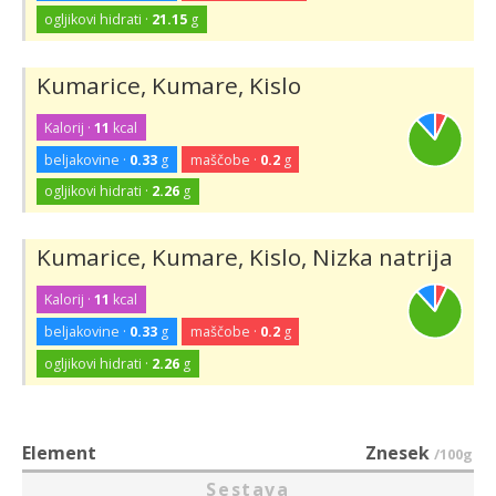
ogljikovi hidrati ·
21.15
g
Kumarice, Kumare, Kislo
Kalorij ·
11
kcal
beljakovine ·
0.33
g
maščobe ·
0.2
g
ogljikovi hidrati ·
2.26
g
Kumarice, Kumare, Kislo, Nizka natrija
Kalorij ·
11
kcal
beljakovine ·
0.33
g
maščobe ·
0.2
g
ogljikovi hidrati ·
2.26
g
Element
Znesek
/100g
Sestava