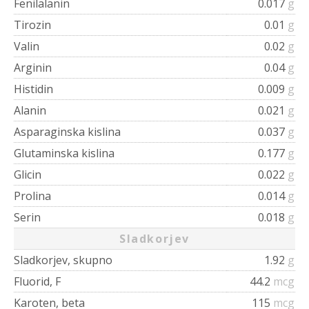
Fenilalanin
0.017
g
Tirozin
0.01
g
Valin
0.02
g
Arginin
0.04
g
Histidin
0.009
g
Alanin
0.021
g
Asparaginska kislina
0.037
g
Glutaminska kislina
0.177
g
Glicin
0.022
g
Prolina
0.014
g
Serin
0.018
g
Sladkorjev
Sladkorjev, skupno
1.92
g
Fluorid, F
44.2
mcg
Karoten, beta
115
mcg