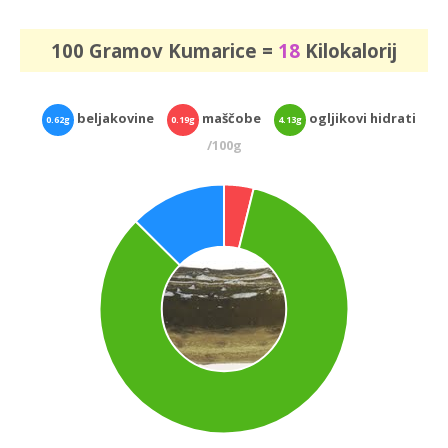
100 Gramov Kumarice =
18
Kilokalorij
beljakovine
maščobe
ogljikovi hidrati
0.62g
0.19g
4.13g
/100g