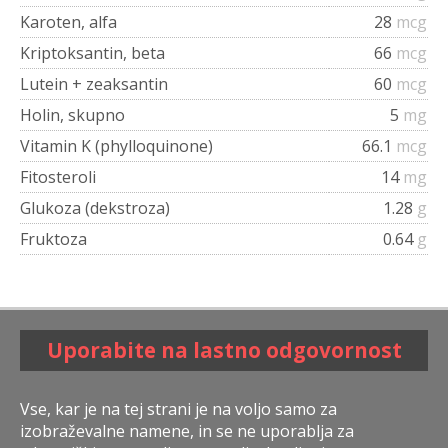
Karoten, alfa
28
mcg
Kriptoksantin, beta
66
mcg
Lutein + zeaksantin
60
mcg
Holin, skupno
5
mg
Vitamin K (phylloquinone)
66.1
mcg
Fitosteroli
14
mg
Glukoza (dekstroza)
1.28
g
Fruktoza
0.64
g
Uporabite na lastno odgovornost
Vse, kar je na tej strani je na voljo samo za
izobraževalne namene, in se ne uporablja za