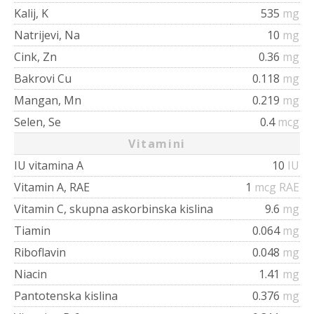
Kalij, K
535
mg
Natrijevi, Na
10
mg
Cink, Zn
0.36
mg
Bakrovi Cu
0.118
mg
Mangan, Mn
0.219
mg
Selen, Se
0.4
mcg
Vitamini
IU vitamina A
10
IU
Vitamin A, RAE
1
mcg RAE
Vitamin C, skupna askorbinska kislina
9.6
mg
Tiamin
0.064
mg
Riboflavin
0.048
mg
Niacin
1.41
mg
Pantotenska kislina
0.376
mg