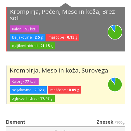
Krompirja, Pečen, Meso in koža, Brez
soli
Kalorij ·
93
kcal
beljakovine ·
2.5
g
maščobe ·
0.13
g
ogljikovi hidrati ·
21.15
g
Krompirja, Meso in koža, Surovega
Kalorij ·
77
kcal
beljakovine ·
2.02
g
maščobe ·
0.09
g
ogljikovi hidrati ·
17.47
g
Element
Znesek
/100g