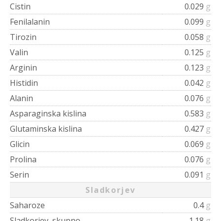
Cistin
0.029
g
Fenilalanin
0.099
g
Tirozin
0.058
g
Valin
0.125
g
Arginin
0.123
g
Histidin
0.042
g
Alanin
0.076
g
Asparaginska kislina
0.583
g
Glutaminska kislina
0.427
g
Glicin
0.069
g
Prolina
0.076
g
Serin
0.091
g
Sladkorjev
Saharoze
0.4
g
Sladkorjev, skupno
1.18
g