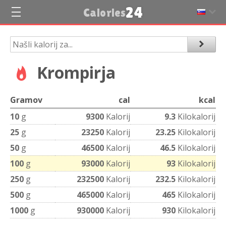
24
Calories
Krompirja
Gramov
cal
kcal
10
g
9300
Kalorij
9.3
Kilokalorij
25
g
23250
Kalorij
23.25
Kilokalorij
50
g
46500
Kalorij
46.5
Kilokalorij
100
g
93000
Kalorij
93
Kilokalorij
250
g
232500
Kalorij
232.5
Kilokalorij
500
g
465000
Kalorij
465
Kilokalorij
1000
g
930000
Kalorij
930
Kilokalorij