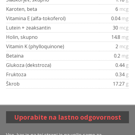
Karoten, beta
6
mcg
Vitamina E (alfa-tokoferol)
0.04
mg
Lutein + zeaksantin
30
mcg
Holin, skupno
14.8
mg
Vitamin K (phylloquinone)
2
mcg
Betaina
0.2
mg
Glukoza (dekstroza)
0.44
g
Fruktoza
0.34
g
Škrob
17.27
g
Uporabite na lastno odgovornost