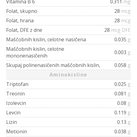
Vitamina B 6
0.311
mg
Folat, skupno
28
mcg
Folat, hrana
28
mcg
Folat, DFE z dne
28
mcg DFE
Maščobnih kislin, celotne nasičena
0.035
g
Maščobnih kislin, celotne
0.003
g
mononenasičenih
Skupaj polinenasičenih maščobnih kislin,
0.058
g
Aminokisline
Triptofan
0.025
g
Treonin
0.081
g
Izolevcin
0.08
g
Levcin
0.119
g
Lizin
0.13
g
Metionin
0.038
g