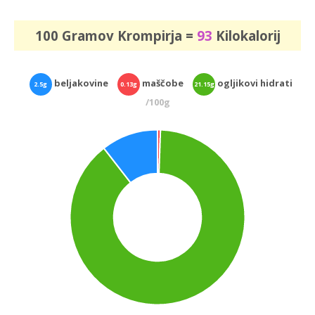
100 Gramov Krompirja =
93
Kilokalorij
beljakovine
maščobe
ogljikovi hidrati
2.5g
0.13g
21.15g
/100g