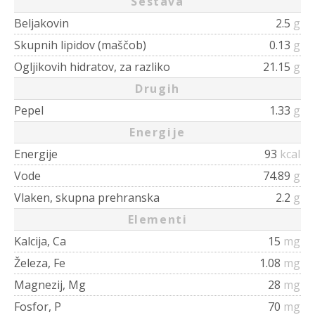
Sestava
Beljakovin
2.5
g
Skupnih lipidov (maščob)
0.13
g
Ogljikovih hidratov, za razliko
21.15
g
Drugih
Pepel
1.33
g
Energije
Energije
93
kcal
Vode
74.89
g
Vlaken, skupna prehranska
2.2
g
Elementi
Kalcija, Ca
15
mg
Železa, Fe
1.08
mg
Magnezij, Mg
28
mg
Fosfor, P
70
mg