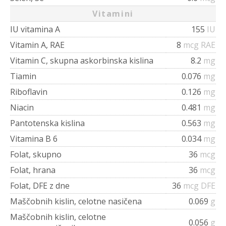
Vitamini
IU vitamina A
155
IU
Vitamin A, RAE
8
mcg RAE
Vitamin C, skupna askorbinska kislina
8.2
mg
Tiamin
0.076
mg
Riboflavin
0.126
mg
Niacin
0.481
mg
Pantotenska kislina
0.563
mg
Vitamina B 6
0.034
mg
Folat, skupno
36
mcg
Folat, hrana
36
mcg
Folat, DFE z dne
36
mcg DFE
Maščobnih kislin, celotne nasičena
0.069
g
Maščobnih kislin, celotne
0.056
g