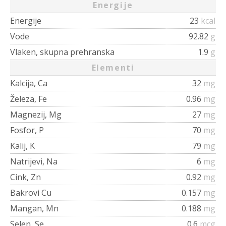
Energije
Energije
23
kcal
Vode
92.82
g
Vlaken, skupna prehranska
1.9
g
Elementi
Kalcija, Ca
32
mg
Železa, Fe
0.96
mg
Magnezij, Mg
27
mg
Fosfor, P
70
mg
Kalij, K
79
mg
Natrijevi, Na
6
mg
Cink, Zn
0.92
mg
Bakrovi Cu
0.157
mg
Mangan, Mn
0.188
mg
Selen, Se
0.6
mcg