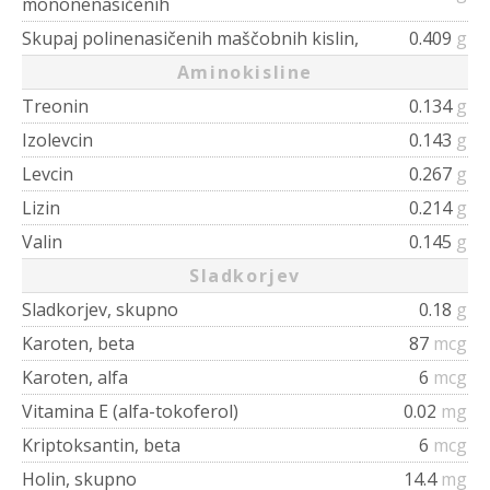
mononenasičenih
Skupaj polinenasičenih maščobnih kislin,
0.409
g
Aminokisline
Treonin
0.134
g
Izolevcin
0.143
g
Levcin
0.267
g
Lizin
0.214
g
Valin
0.145
g
Sladkorjev
Sladkorjev, skupno
0.18
g
Karoten, beta
87
mcg
Karoten, alfa
6
mcg
Vitamina E (alfa-tokoferol)
0.02
mg
Kriptoksantin, beta
6
mcg
Holin, skupno
14.4
mg