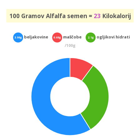
100 Gramov Alfalfa semen =
23
Kilokalorij
beljakovine
maščobe
ogljikovi hidrati
3.99g
0.69g
2.1g
/100g