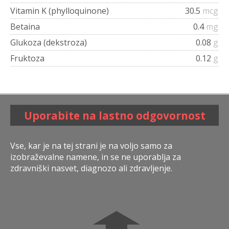
Vitamin K (phylloquinone)
30.5
mcg
Betaina
0.4
mg
Glukoza (dekstroza)
0.08
g
Fruktoza
0.12
g
Uporabite na lastno odgovornost
Vse, kar je na tej strani je na voljo samo za
izobraževalne namene, in se ne uporablja za
zdravniški nasvet, diagnozo ali zdravljenje.
➧