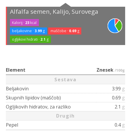
Alfalfa semen, Kalijo, Surovega
Kalorij ·
23
kcal
beljakovine ·
3.99
g
maščobe ·
0.69
g
ogljikovi hidrati ·
2.1
g
Element
Znesek
/100g
Sestava
Beljakovin
3.99
g
Skupnih lipidov (maščob)
0.69
g
Ogljikovih hidratov, za razliko
2.1
g
Drugih
Pepel
0.4
g