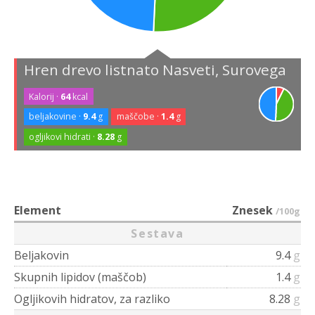
Hren drevo listnato Nasveti, Surovega
Kalorij ·
64
kcal
beljakovine ·
9.4
g
maščobe ·
1.4
g
ogljikovi hidrati ·
8.28
g
Element
Znesek
/100g
Sestava
Beljakovin
9.4
g
Skupnih lipidov (maščob)
1.4
g
Ogljikovih hidratov, za razliko
8.28
g