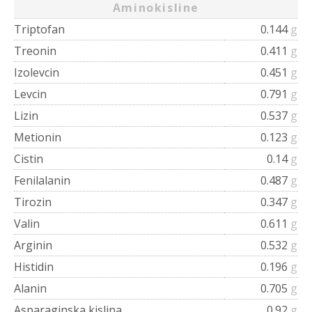
Aminokisline
Triptofan
0.144
g
Treonin
0.411
g
Izolevcin
0.451
g
Levcin
0.791
g
Lizin
0.537
g
Metionin
0.123
g
Cistin
0.14
g
Fenilalanin
0.487
g
Tirozin
0.347
g
Valin
0.611
g
Arginin
0.532
g
Histidin
0.196
g
Alanin
0.705
g
Asparaginska kislina
0.92
g