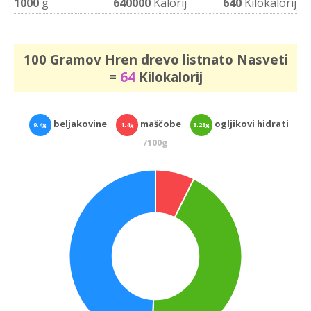
1000
g
640000
Kalorij
640
Kilokalorij
100 Gramov Hren drevo listnato Nasveti
=
64
Kilokalorij
beljakovine
maščobe
ogljikovi hidrati
9.4g
1.4g
8.28g
/100g