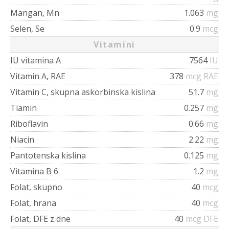
Mangan, Mn
1.063
mg
Selen, Se
0.9
mcg
Vitamini
IU vitamina A
7564
IU
Vitamin A, RAE
378
mcg RAE
Vitamin C, skupna askorbinska kislina
51.7
mg
Tiamin
0.257
mg
Riboflavin
0.66
mg
Niacin
2.22
mg
Pantotenska kislina
0.125
mg
Vitamina B 6
1.2
mg
Folat, skupno
40
mcg
Folat, hrana
40
mcg
Folat, DFE z dne
40
mcg DFE