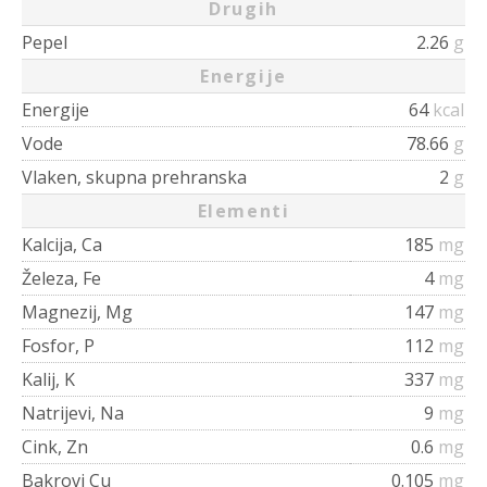
Drugih
Pepel
2.26
g
Energije
Energije
64
kcal
Vode
78.66
g
Vlaken, skupna prehranska
2
g
Elementi
Kalcija, Ca
185
mg
Železa, Fe
4
mg
Magnezij, Mg
147
mg
Fosfor, P
112
mg
Kalij, K
337
mg
Natrijevi, Na
9
mg
Cink, Zn
0.6
mg
Bakrovi Cu
0.105
mg