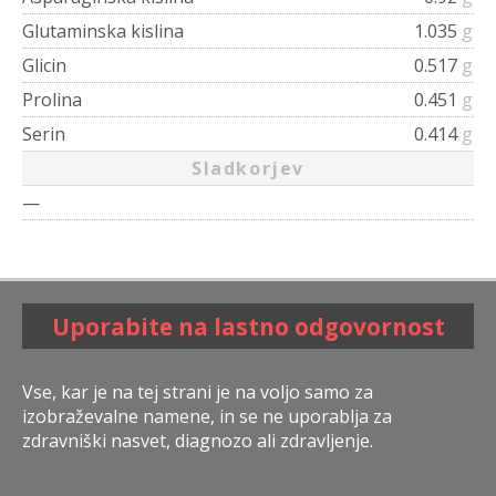
Glutaminska kislina
1.035
g
Glicin
0.517
g
Prolina
0.451
g
Serin
0.414
g
Sladkorjev
—
Uporabite na lastno odgovornost
Vse, kar je na tej strani je na voljo samo za
izobraževalne namene, in se ne uporablja za
zdravniški nasvet, diagnozo ali zdravljenje.