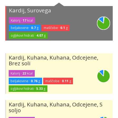
Kardij, Surovega
Kalorij ·
17
kcal
beljakovine ·
0.7
g
maščobe ·
0.1
g
ogljikovi hidrati ·
4.07
g
Kardij, Kuhana, Kuhana, Odcejene,
Brez soli
Kalorij ·
22
kcal
beljakovine ·
0.76
g
maščobe ·
0.11
g
ogljikovi hidrati ·
5.33
g
Kardij, Kuhana, Kuhana, Odcejene, S
soljo