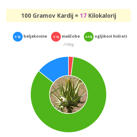
100 Gramov Kardij =
17
Kilokalorij
beljakovine
maščobe
ogljikovi hidrati
0.7g
0.1g
4.07g
/100g