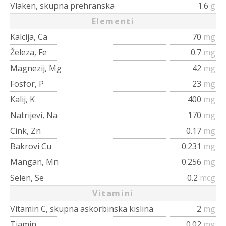
Vlaken, skupna prehranska
1.6
g
Elementi
Kalcija, Ca
70
mg
Železa, Fe
0.7
mg
Magnezij, Mg
42
mg
Fosfor, P
23
mg
Kalij, K
400
mg
Natrijevi, Na
170
mg
Cink, Zn
0.17
mg
Bakrovi Cu
0.231
mg
Mangan, Mn
0.256
mg
Selen, Se
0.2
mcg
Vitamini
Vitamin C, skupna askorbinska kislina
2
mg
Tiamin
0.02
mg