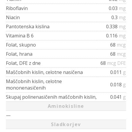
Riboflavin
0.03
mg
Niacin
0.3
mg
Pantotenska kislina
0.338
mg
Vitamina B 6
0.116
mg
Folat, skupno
68
mcg
Folat, hrana
68
mcg
Folat, DFE z dne
68
mcg DFE
Maščobnih kislin, celotne nasičena
0.011
g
Maščobnih kislin, celotne
0.018
g
mononenasičenih
Skupaj polinenasičenih maščobnih kislin,
0.041
g
Aminokisline
—
Sladkorjev