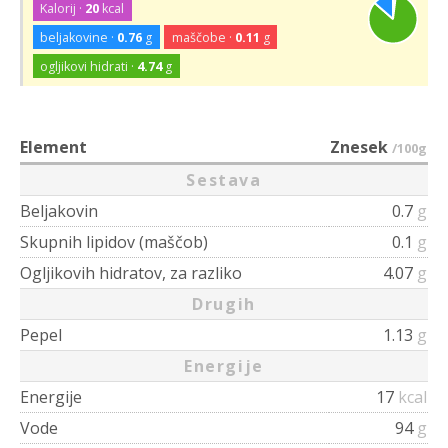
Kalorij ·
20
kcal
beljakovine ·
0.76
g
maščobe ·
0.11
g
ogljikovi hidrati ·
4.74
g
Element
Znesek
/100g
Sestava
Beljakovin
0.7
g
Skupnih lipidov (maščob)
0.1
g
Ogljikovih hidratov, za razliko
4.07
g
Drugih
Pepel
1.13
g
Energije
Energije
17
kcal
Vode
94
g