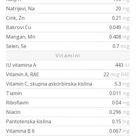
Natrijevi, Na
20
mg
Cink, Zn
0.21
mg
Bakrovi Cu
0.049
mg
Mangan, Mn
0.408
mg
Selen, Se
0.7
mcg
Vitamini
IU vitamina A
443
IU
Vitamin A, RAE
22
mcg RAE
Vitamin C, skupna askorbinska kislina
5.3
mg
Tiamin
0.011
mg
Riboflavin
0.04
mg
Niacin
0.296
mg
Pantotenska kislina
0.15
mg
Vitamina B 6
0.067
mg