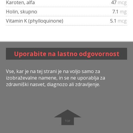
Karoten, alfa
47
mcg
Holin, skupno
7.1
mg
Vitamin K (phylloquinone)
5.1
mcg
Uporabite na lastno odgovornost
Vse, kar je na tej strani je na voljo samo za
izobraževalne namene, in se ne uporablja za
zdravniški nasvet, diagnozo ali zdravljenje.
➧