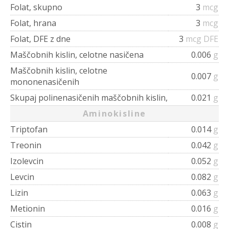
Folat, skupno
3
mcg
Folat, hrana
3
mcg
Folat, DFE z dne
3
mcg DFE
Maščobnih kislin, celotne nasičena
0.006
g
Maščobnih kislin, celotne
0.007
g
mononenasičenih
Skupaj polinenasičenih maščobnih kislin,
0.021
g
Aminokisline
Triptofan
0.014
g
Treonin
0.042
g
Izolevcin
0.052
g
Levcin
0.082
g
Lizin
0.063
g
Metionin
0.016
g
Cistin
0.008
g