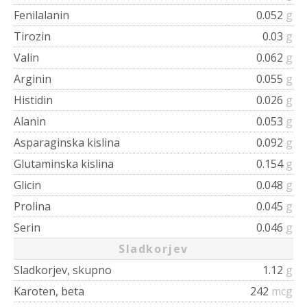
Fenilalanin
0.052
g
Tirozin
0.03
g
Valin
0.062
g
Arginin
0.055
g
Histidin
0.026
g
Alanin
0.053
g
Asparaginska kislina
0.092
g
Glutaminska kislina
0.154
g
Glicin
0.048
g
Prolina
0.045
g
Serin
0.046
g
Sladkorjev
Sladkorjev, skupno
1.12
g
Karoten, beta
242
mcg