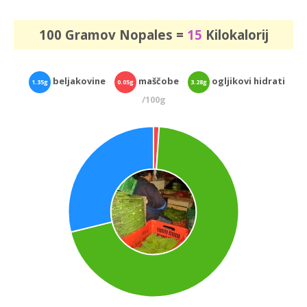
100 Gramov Nopales =
15
Kilokalorij
beljakovine
maščobe
ogljikovi hidrati
1.35g
0.05g
3.28g
/100g