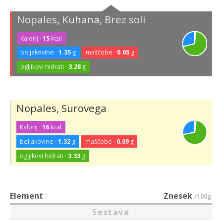
Nopales, Kuhana, Brez soli
Kalorij ·
15
kcal
beljakovine ·
1.35
g
maščobe ·
0.05
g
ogljikovi hidrati ·
3.28
g
Nopales, Surovega
Kalorij ·
16
kcal
beljakovine ·
1.32
g
maščobe ·
0.09
g
ogljikovi hidrati ·
3.33
g
Element
Znesek
/100g
Sestava