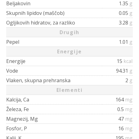
Beljakovin
1.35
g
Skupnih lipidov (maščob)
0.05
g
Ogljikovih hidratov, za razliko
3.28
g
Drugih
Pepel
1.01
g
Energije
Energije
15
kcal
Vode
94.31
g
Vlaken, skupna prehranska
2
g
Elementi
Kalcija, Ca
164
mg
Železa, Fe
0.5
mg
Magnezij, Mg
47
mg
Fosfor, P
16
mg
Kalij, K
195
mg