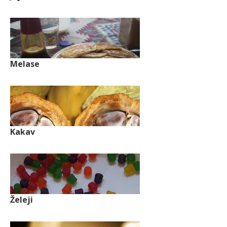
Melase
Kakav
Želeji