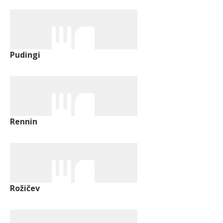
Pudingi
Rennin
Rožičev