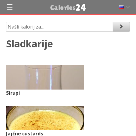
24
Calories
Sladkarije
Sirupi
Jajčne custards