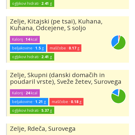
ogljikovi hidrati ·
2.41
g
Zelje, Kitajski (pe tsai), Kuhana,
Kuhana, Odcejene, S soljo
Kalorij ·
14
kcal
beljakovine ·
1.5
g
maščobe ·
0.17
g
ogljikovi hidrati ·
2.41
g
Zelje, Skupni (danski domačih in
poudaril vrste), Sveže žetev, Surovega
Kalorij ·
24
kcal
beljakovine ·
1.21
g
maščobe ·
0.18
g
ogljikovi hidrati ·
5.37
g
Zelje, Rdeča, Surovega