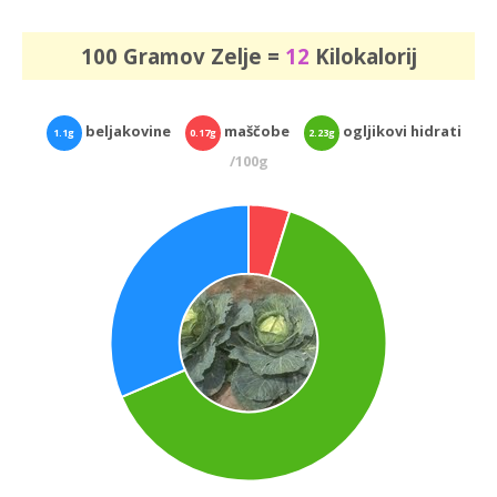
100 Gramov Zelje =
12
Kilokalorij
beljakovine
maščobe
ogljikovi hidrati
1.1g
0.17g
2.23g
/100g