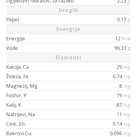
Ogljikovih hidratov, za razliko
2.23
g
Drugih
Pepel
0.17
g
Energije
Energije
12
kcal
Vode
96.33
g
Elementi
Kalcija, Ca
29
mg
Železa, Fe
0.74
mg
Magnezij, Mg
8
mg
Fosfor, P
19
mg
Kalij, K
87
mg
Natrijevi, Na
11
mg
Cink, Zn
0.14
mg
Bakrovi Cu
0.096
mg