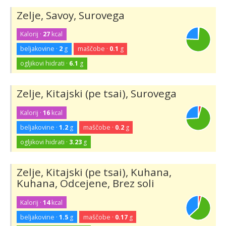
Zelje, Savoy, Surovega
Kalorij ·
27
kcal
beljakovine ·
2
g
maščobe ·
0.1
g
ogljikovi hidrati ·
6.1
g
Zelje, Kitajski (pe tsai), Surovega
Kalorij ·
16
kcal
beljakovine ·
1.2
g
maščobe ·
0.2
g
ogljikovi hidrati ·
3.23
g
Zelje, Kitajski (pe tsai), Kuhana,
Kuhana, Odcejene, Brez soli
Kalorij ·
14
kcal
beljakovine ·
1.5
g
maščobe ·
0.17
g