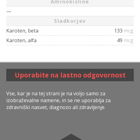
Aminokisline
—
Sladkorjev
Karoten, beta
133
mcg
Karoten, alfa
49
mcg
Uporabite na lastno odgovornost
Vse, kar je na tej strani je na voljo samo za
izobraževalne namene, in se ne uporablja za
zdravniški nasvet, diagnozo ali zdravljenje.