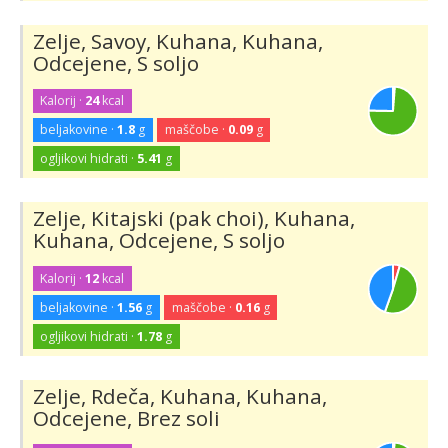
Zelje, Savoy, Kuhana, Kuhana,
Odcejene, S soljo
Kalorij ·
24
kcal
beljakovine ·
1.8
g
maščobe ·
0.09
g
ogljikovi hidrati ·
5.41
g
Zelje, Kitajski (pak choi), Kuhana,
Kuhana, Odcejene, S soljo
Kalorij ·
12
kcal
beljakovine ·
1.56
g
maščobe ·
0.16
g
ogljikovi hidrati ·
1.78
g
Zelje, Rdeča, Kuhana, Kuhana,
Odcejene, Brez soli