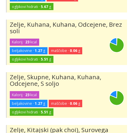
ogljikovi hidrati ·
5.67
g
Zelje, Kuhana, Kuhana, Odcejene, Brez
soli
Kalorij ·
23
kcal
beljakovine ·
1.27
g
maščobe ·
0.06
g
ogljikovi hidrati ·
5.51
g
Zelje, Skupne, Kuhana, Kuhana,
Odcejene, S soljo
Kalorij ·
23
kcal
beljakovine ·
1.27
g
maščobe ·
0.06
g
ogljikovi hidrati ·
5.51
g
Zelje, Kitajski (pak choi), Surovega