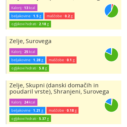
Kalorij ·
13
kcal
beljakovine ·
1.5
g
maščobe ·
0.2
g
ogljikovi hidrati ·
2.18
g
Zelje, Surovega
Kalorij ·
25
kcal
beljakovine ·
1.28
g
maščobe ·
0.1
g
ogljikovi hidrati ·
5.8
g
Zelje, Skupni (danski domačih in
poudaril vrste), Shranjeni, Surovega
Kalorij ·
24
kcal
beljakovine ·
1.21
g
maščobe ·
0.18
g
ogljikovi hidrati ·
5.37
g