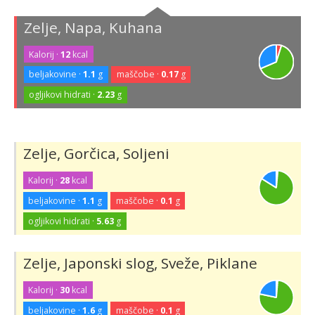
Zelje, Napa, Kuhana
Kalorij ·
12
kcal
beljakovine ·
1.1
g
maščobe ·
0.17
g
ogljikovi hidrati ·
2.23
g
Zelje, Gorčica, Soljeni
Kalorij ·
28
kcal
beljakovine ·
1.1
g
maščobe ·
0.1
g
ogljikovi hidrati ·
5.63
g
Zelje, Japonski slog, Sveže, Piklane
Kalorij ·
30
kcal
beljakovine ·
1.6
g
maščobe ·
0.1
g