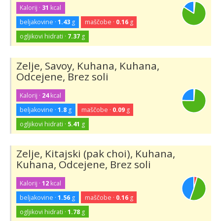
Kalorij ·
31
kcal
beljakovine ·
1.43
g
maščobe ·
0.16
g
ogljikovi hidrati ·
7.37
g
Zelje, Savoy, Kuhana, Kuhana,
Odcejene, Brez soli
Kalorij ·
24
kcal
beljakovine ·
1.8
g
maščobe ·
0.09
g
ogljikovi hidrati ·
5.41
g
Zelje, Kitajski (pak choi), Kuhana,
Kuhana, Odcejene, Brez soli
Kalorij ·
12
kcal
beljakovine ·
1.56
g
maščobe ·
0.16
g
ogljikovi hidrati ·
1.78
g