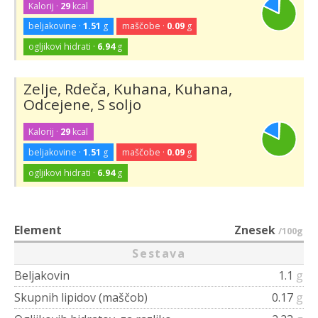
Kalorij ·
29
kcal
beljakovine ·
1.51
g
maščobe ·
0.09
g
ogljikovi hidrati ·
6.94
g
Zelje, Rdeča, Kuhana, Kuhana,
Odcejene, S soljo
Kalorij ·
29
kcal
beljakovine ·
1.51
g
maščobe ·
0.09
g
ogljikovi hidrati ·
6.94
g
Element
Znesek
/100g
Sestava
Beljakovin
1.1
g
Skupnih lipidov (maščob)
0.17
g