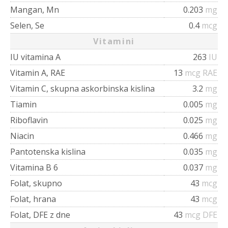
Mangan, Mn
0.203
mg
Selen, Se
0.4
mcg
Vitamini
IU vitamina A
263
IU
Vitamin A, RAE
13
mcg RAE
Vitamin C, skupna askorbinska kislina
3.2
mg
Tiamin
0.005
mg
Riboflavin
0.025
mg
Niacin
0.466
mg
Pantotenska kislina
0.035
mg
Vitamina B 6
0.037
mg
Folat, skupno
43
mcg
Folat, hrana
43
mcg
Folat, DFE z dne
43
mcg DFE