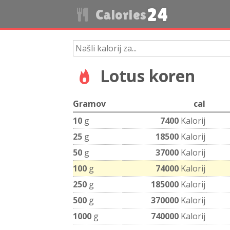
24
Calories
Lotus koren
Gramov
cal
10
g
7400
Kalorij
25
g
18500
Kalorij
50
g
37000
Kalorij
100
g
74000
Kalorij
250
g
185000
Kalorij
500
g
370000
Kalorij
1000
g
740000
Kalorij