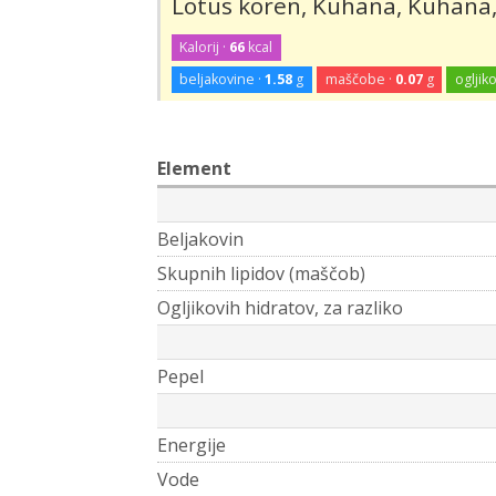
Lotus koren, Kuhana, Kuhana,
Kalorij ·
66
kcal
beljakovine ·
1.58
g
maščobe ·
0.07
g
ogljiko
Element
Beljakovin
Skupnih lipidov (maščob)
Ogljikovih hidratov, za razliko
Pepel
Energije
Vode