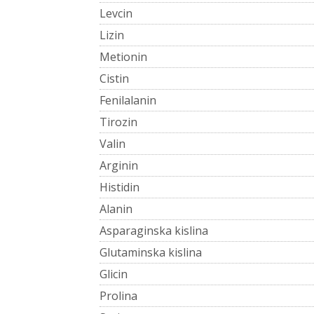
Levcin
Lizin
Metionin
Cistin
Fenilalanin
Tirozin
Valin
Arginin
Histidin
Alanin
Asparaginska kislina
Glutaminska kislina
Glicin
Prolina