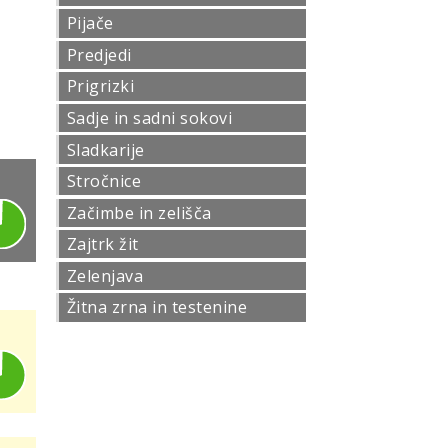
Pijače
Predjedi
Prigrizki
Sadje in sadni sokovi
Sladkarije
Stročnice
Začimbe in zelišča
Zajtrk žit
Zelenjava
Žitna zrna in testenine