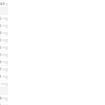
4.9
g
5
mg
16
mg
3
mg
0
mg
6
mg
0
mg
39
mg
57
mg
61
mg
7
mcg
4
mg