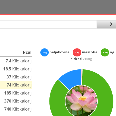
kcal
beljakovine
maščobe
oglj
2.6g
0.1g
17.23g
hidrati
/100g
7.4
Kilokalorij
18.5
Kilokalorij
37
Kilokalorij
74
Kilokalorij
185
Kilokalorij
370
Kilokalorij
740
Kilokalorij