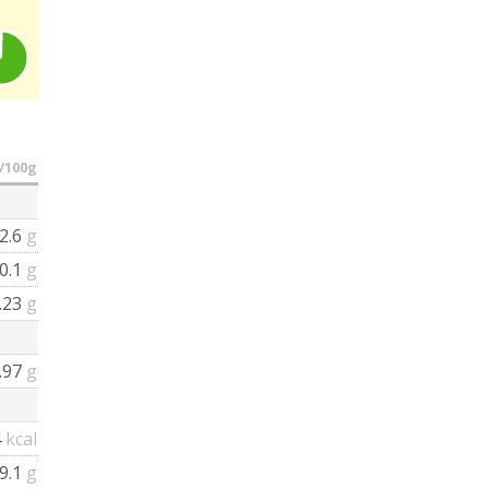
/100g
2.6
g
0.1
g
.23
g
.97
g
4
kcal
9.1
g