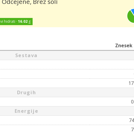
 Odcejene, Brez soli
vi hidrati ·
16.02
g
Znesek
Sestava
17
Drugih
0
Energije
7
7