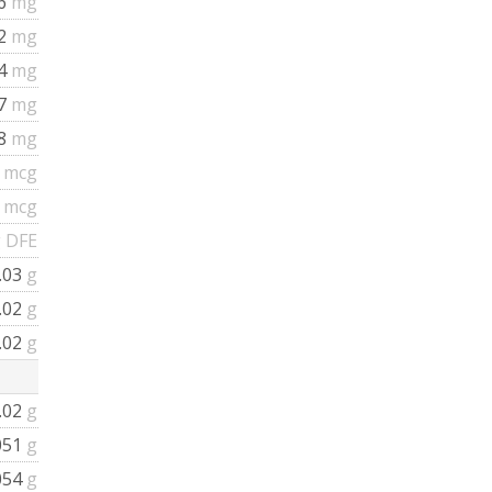
16
mg
22
mg
.4
mg
77
mg
58
mg
3
mcg
3
mcg
 DFE
.03
g
.02
g
.02
g
.02
g
051
g
054
g