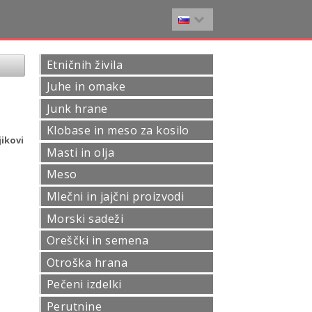
Etničnih živila
Juhe in omake
Junk hrane
Klobase in meso za kosilo
ikovi
Masti in olja
Meso
Mlečni in jajčni proizvodi
Morski sadeži
Oreščki in semena
Otroška hrana
Pečeni izdelki
Perutnine