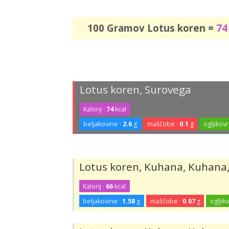
100 Gramov Lotus koren =
74
Lotus koren, Surovega
Kalorij ·
74
kcal
beljakovine ·
2.6
g
maščobe ·
0.1
g
ogljikovi
Lotus koren, Kuhana, Kuhana,
Kalorij ·
66
kcal
beljakovine ·
1.58
g
maščobe ·
0.07
g
ogljiko