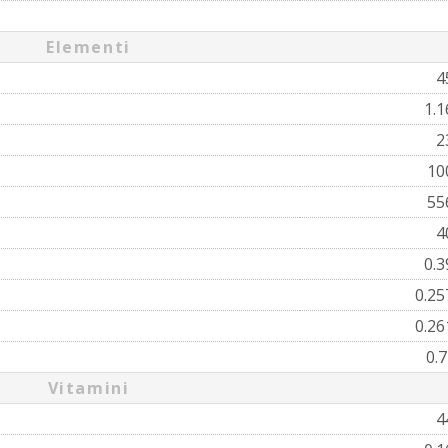
Elementi
4
1.
2
10
55
4
0.
0.2
0.2
0.
Vitamini
4