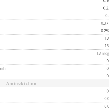
0.
0.
0
0.3
0.2
1
1
13
mcg
0
nih
0
,
0
Aminokisline
0
0.
0.