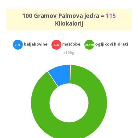
100 Gramov Palmova jedra =
115
Kilokalorij
beljakovine
maščobe
ogljikovi hidrati
2.7g
0.2g
25.61g
/100g