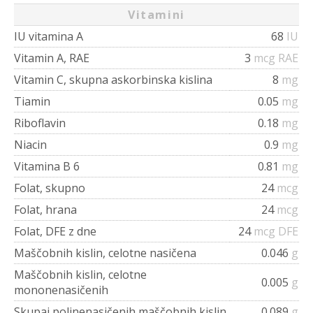
Vitamini
IU vitamina A
68
IU
Vitamin A, RAE
3
mcg RAE
Vitamin C, skupna askorbinska kislina
8
mg
Tiamin
0.05
mg
Riboflavin
0.18
mg
Niacin
0.9
mg
Vitamina B 6
0.81
mg
Folat, skupno
24
mcg
Folat, hrana
24
mcg
Folat, DFE z dne
24
mcg DFE
Maščobnih kislin, celotne nasičena
0.046
g
Maščobnih kislin, celotne
0.005
g
mononenasičenih
Skupaj polinenasičenih maščobnih kislin,
0.089
g