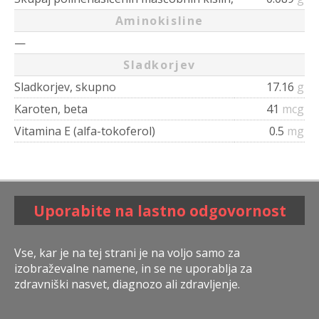
Aminokisline
—
Sladkorjev
Sladkorjev, skupno
17.16
g
Karoten, beta
41
mcg
Vitamina E (alfa-tokoferol)
0.5
mg
Uporabite na lastno odgovornost
Vse, kar je na tej strani je na voljo samo za
izobraževalne namene, in se ne uporablja za
zdravniški nasvet, diagnozo ali zdravljenje.