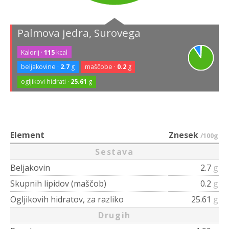
Palmova jedra, Surovega
Kalorij ·
115
kcal
beljakovine ·
2.7
g
maščobe ·
0.2
g
ogljikovi hidrati ·
25.61
g
Element
Znesek
/100g
Sestava
Beljakovin
2.7
g
Skupnih lipidov (maščob)
0.2
g
Ogljikovih hidratov, za razliko
25.61
g
Drugih