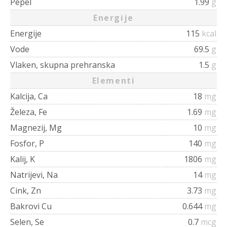
Pepel
1.99
g
Energije
Energije
115
kcal
Vode
69.5
g
Vlaken, skupna prehranska
1.5
g
Elementi
Kalcija, Ca
18
mg
Železa, Fe
1.69
mg
Magnezij, Mg
10
mg
Fosfor, P
140
mg
Kalij, K
1806
mg
Natrijevi, Na
14
mg
Cink, Zn
3.73
mg
Bakrovi Cu
0.644
mg
Selen, Se
0.7
mcg