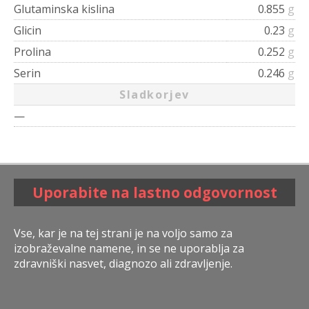
Glutaminska kislina
0.855
g
Glicin
0.23
g
Prolina
0.252
g
Serin
0.246
g
Sladkorjev
—
Uporabite na lastno odgovornost
Vse, kar je na tej strani je na voljo samo za
izobraževalne namene, in se ne uporablja za
zdravniški nasvet, diagnozo ali zdravljenje.