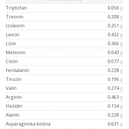
Triptofan
0.056
g
Treonin
0.208
g
Izolevcin
0.251
g
Levcin
0.432
g
Lizin
0.366
g
Metionin
0.043
g
Cistin
0.077
g
Fenilalanin
0.228
g
Tirozin
0.196
g
Valin
0.274
g
Arginin
0.463
g
Histidin
0.134
g
Alanin
0.228
g
Asparaginska kislina
0.631
g