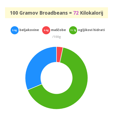
100 Gramov Broadbeans =
72
Kilokalorij
beljakovine
maščobe
ogljikovi hidrati
5.6g
0.6g
11.7g
/100g