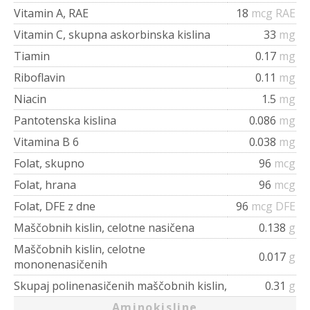
Vitamin A, RAE
18
mcg RAE
Vitamin C, skupna askorbinska kislina
33
mg
Tiamin
0.17
mg
Riboflavin
0.11
mg
Niacin
1.5
mg
Pantotenska kislina
0.086
mg
Vitamina B 6
0.038
mg
Folat, skupno
96
mcg
Folat, hrana
96
mcg
Folat, DFE z dne
96
mcg DFE
Maščobnih kislin, celotne nasičena
0.138
g
Maščobnih kislin, celotne
0.017
g
mononenasičenih
Skupaj polinenasičenih maščobnih kislin,
0.31
g
Aminokisline