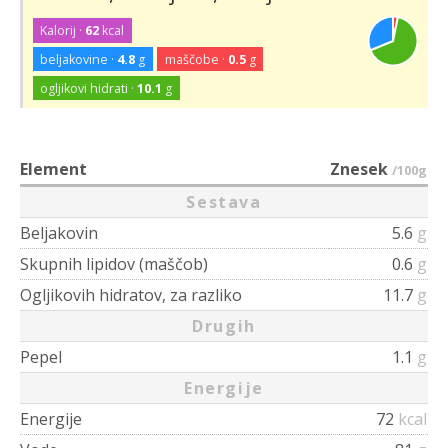
Kalorij ·
62
kcal
beljakovine ·
4.8
g
maščobe ·
0.5
g
ogljikovi hidrati ·
10.1
g
Element
Znesek
/100g
Sestava
Beljakovin
5.6
g
Skupnih lipidov (maščob)
0.6
g
Ogljikovih hidratov, za razliko
11.7
g
Drugih
Pepel
1.1
g
Energije
Energije
72
kcal