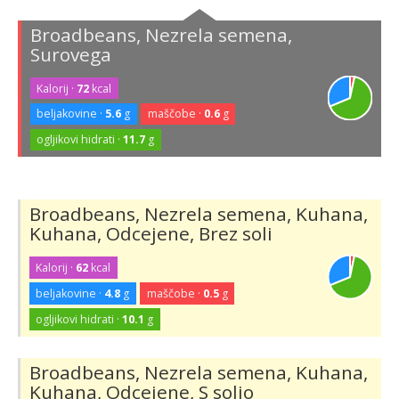
Broadbeans, Nezrela semena,
Surovega
Kalorij ·
72
kcal
beljakovine ·
5.6
g
maščobe ·
0.6
g
ogljikovi hidrati ·
11.7
g
Broadbeans, Nezrela semena, Kuhana,
Kuhana, Odcejene, Brez soli
Kalorij ·
62
kcal
beljakovine ·
4.8
g
maščobe ·
0.5
g
ogljikovi hidrati ·
10.1
g
Broadbeans, Nezrela semena, Kuhana,
Kuhana, Odcejene, S soljo