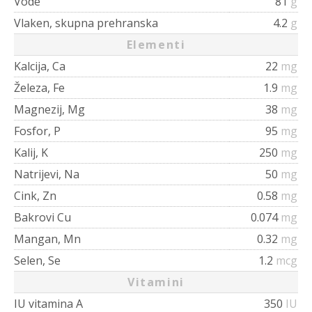
Vode
81
g
Vlaken, skupna prehranska
4.2
g
Elementi
Kalcija, Ca
22
mg
Železa, Fe
1.9
mg
Magnezij, Mg
38
mg
Fosfor, P
95
mg
Kalij, K
250
mg
Natrijevi, Na
50
mg
Cink, Zn
0.58
mg
Bakrovi Cu
0.074
mg
Mangan, Mn
0.32
mg
Selen, Se
1.2
mcg
Vitamini
IU vitamina A
350
IU