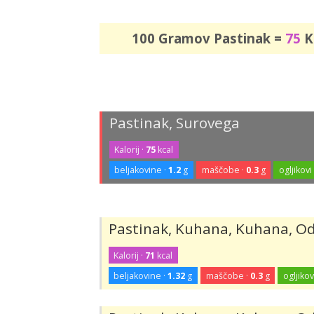
100 Gramov Pastinak =
75
Ki
Pastinak, Surovega
Kalorij ·
75
kcal
beljakovine ·
1.2
g
maščobe ·
0.3
g
ogljikovi
Pastinak, Kuhana, Kuhana, Odc
Kalorij ·
71
kcal
beljakovine ·
1.32
g
maščobe ·
0.3
g
ogljikov