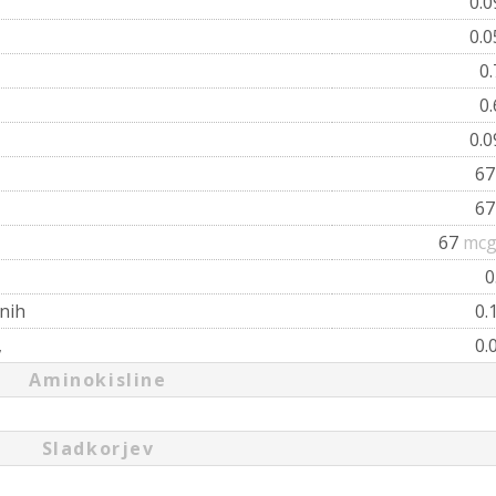
0.
0.
0
0
0.
6
6
67
mcg
0
nih
0.
,
0.
Aminokisline
Sladkorjev