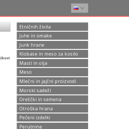
Etničnih živila
Juhe in omake
Junk hrane
Klobase in meso za kosilo
ikovi
Masti in olja
Meso
Mlečni in jajčni proizvodi
Morski sadeži
Oreščki in semena
Otroška hrana
Pečeni izdelki
Perutnine