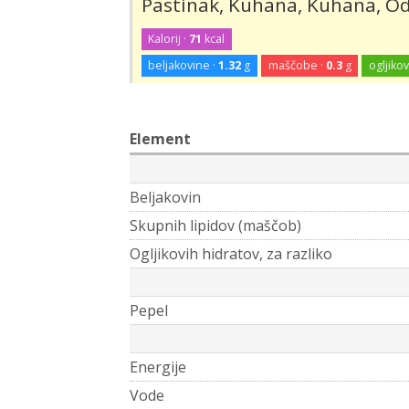
Pastinak, Kuhana, Kuhana, Odc
Kalorij ·
71
kcal
beljakovine ·
1.32
g
maščobe ·
0.3
g
ogljikov
Element
Beljakovin
Skupnih lipidov (maščob)
Ogljikovih hidratov, za razliko
Pepel
Energije
Vode