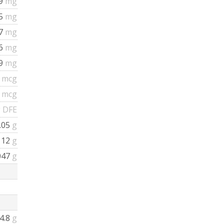
09
mg
05
mg
.7
mg
.6
mg
09
mg
7
mcg
7
mcg
 DFE
.05
g
112
g
047
g
4.8
g