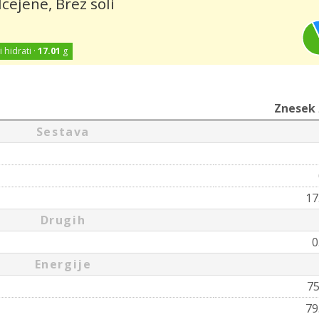
ejene, Brez soli
i hidrati ·
17.01
g
Znesek
Sestava
17
Drugih
0
Energije
7
79