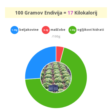
100 Gramov Endivija =
17
Kilokalorij
beljakovine
maščobe
ogljikovi hidrati
1.25g
0.2g
3.35g
/100g