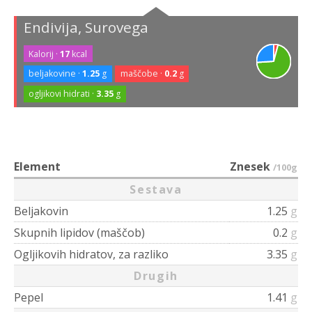
Endivija, Surovega
Kalorij ·
17
kcal
beljakovine ·
1.25
g
maščobe ·
0.2
g
ogljikovi hidrati ·
3.35
g
Element
Znesek
/100g
Sestava
Beljakovin
1.25
g
Skupnih lipidov (maščob)
0.2
g
Ogljikovih hidratov, za razliko
3.35
g
Drugih
Pepel
1.41
g