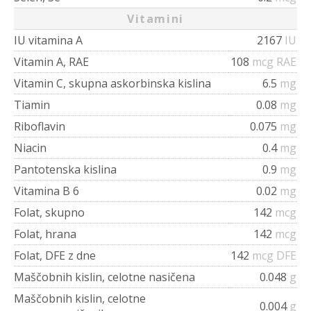
Vitamini
IU vitamina A
2167
IU
Vitamin A, RAE
108
mcg RAE
Vitamin C, skupna askorbinska kislina
6.5
mg
Tiamin
0.08
mg
Riboflavin
0.075
mg
Niacin
0.4
mg
Pantotenska kislina
0.9
mg
Vitamina B 6
0.02
mg
Folat, skupno
142
mcg
Folat, hrana
142
mcg
Folat, DFE z dne
142
mcg DFE
Maščobnih kislin, celotne nasičena
0.048
g
Maščobnih kislin, celotne
0.004
g