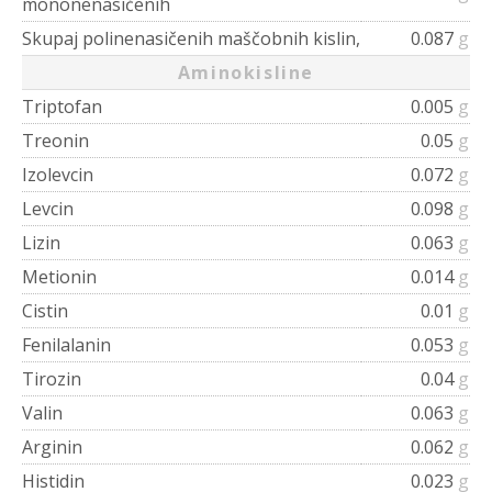
mononenasičenih
Skupaj polinenasičenih maščobnih kislin,
0.087
g
Aminokisline
Triptofan
0.005
g
Treonin
0.05
g
Izolevcin
0.072
g
Levcin
0.098
g
Lizin
0.063
g
Metionin
0.014
g
Cistin
0.01
g
Fenilalanin
0.053
g
Tirozin
0.04
g
Valin
0.063
g
Arginin
0.062
g
Histidin
0.023
g