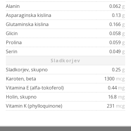
Alanin
0.062
g
Asparaginska kislina
0.13
g
Glutaminska kislina
0.166
g
Glicin
0.058
g
Prolina
0.059
g
Serin
0.049
g
Sladkorjev
Sladkorjev, skupno
0.25
g
Karoten, beta
1300
mcg
Vitamina E (alfa-tokoferol)
0.44
mg
Holin, skupno
16.8
mg
Vitamin K (phylloquinone)
231
mcg