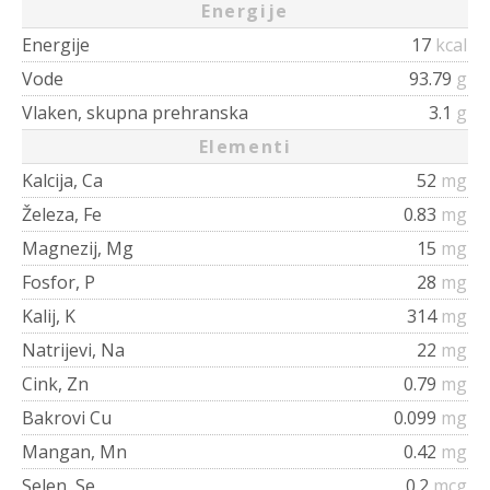
Energije
Energije
17
kcal
Vode
93.79
g
Vlaken, skupna prehranska
3.1
g
Elementi
Kalcija, Ca
52
mg
Železa, Fe
0.83
mg
Magnezij, Mg
15
mg
Fosfor, P
28
mg
Kalij, K
314
mg
Natrijevi, Na
22
mg
Cink, Zn
0.79
mg
Bakrovi Cu
0.099
mg
Mangan, Mn
0.42
mg
Selen, Se
0.2
mcg