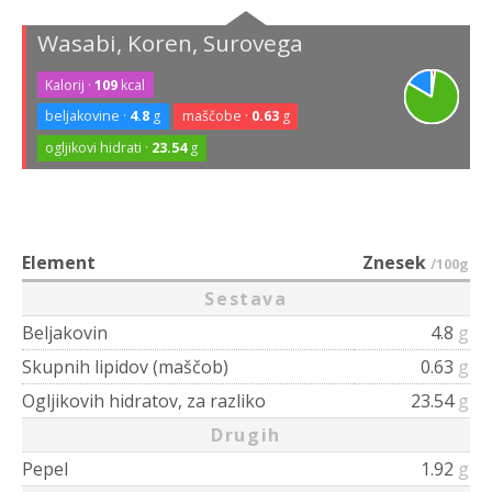
Wasabi, Koren, Surovega
Kalorij ·
109
kcal
beljakovine ·
4.8
g
maščobe ·
0.63
g
ogljikovi hidrati ·
23.54
g
Element
Znesek
/100g
Sestava
Beljakovin
4.8
g
Skupnih lipidov (maščob)
0.63
g
Ogljikovih hidratov, za razliko
23.54
g
Drugih
Pepel
1.92
g