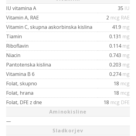
IU vitamina A
35
IU
Vitamin A, RAE
2
mcg RAE
Vitamin C, skupna askorbinska kislina
41.9
mg
Tiamin
0.131
mg
Riboflavin
0.114
mg
Niacin
0.743
mg
Pantotenska kislina
0.203
mg
Vitamina B 6
0.274
mg
Folat, skupno
18
mcg
Folat, hrana
18
mcg
Folat, DFE z dne
18
mcg DFE
Aminokisline
—
Sladkorjev