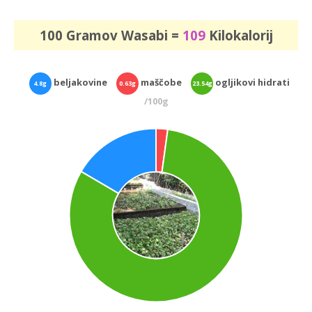
100 Gramov Wasabi =
109
Kilokalorij
beljakovine
maščobe
ogljikovi hidrati
4.8g
0.63g
23.54g
/100g