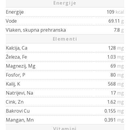
Energije
Energije
109
kcal
Vode
69.11
g
Vlaken, skupna prehranska
7.8
g
Elementi
Kalcija, Ca
128
mg
Železa, Fe
1.03
mg
Magnezij, Mg
69
mg
Fosfor, P
80
mg
Kalij, K
568
mg
Natrijevi, Na
17
mg
Cink, Zn
1.62
mg
Bakrovi Cu
0.155
mg
Mangan, Mn
0.391
mg
Vitamini