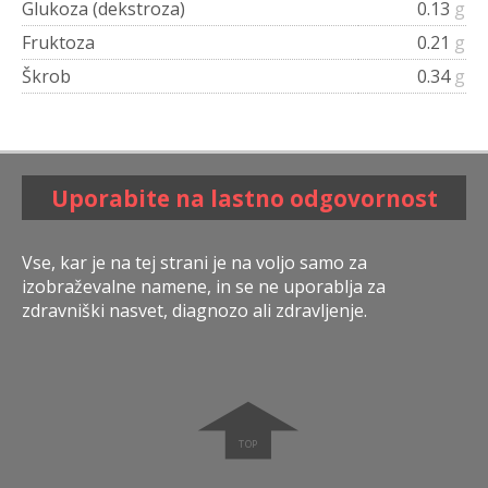
Glukoza (dekstroza)
0.13
g
Fruktoza
0.21
g
Škrob
0.34
g
Uporabite na lastno odgovornost
Vse, kar je na tej strani je na voljo samo za
izobraževalne namene, in se ne uporablja za
zdravniški nasvet, diagnozo ali zdravljenje.
➧