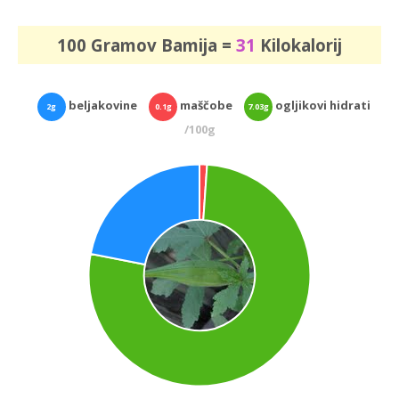
100 Gramov Bamija =
31
Kilokalorij
beljakovine
maščobe
ogljikovi hidrati
2g
0.1g
7.03g
/100g