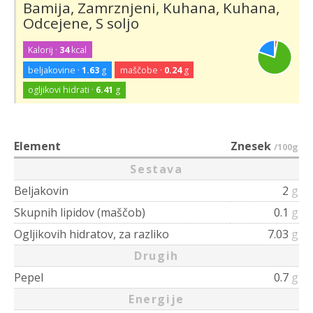
Bamija, Zamrznjeni, Kuhana, Kuhana,
Odcejene, S soljo
Kalorij ·
34
kcal
beljakovine ·
1.63
g
maščobe ·
0.24
g
ogljikovi hidrati ·
6.41
g
Element
Znesek
/100g
Sestava
Beljakovin
2
g
Skupnih lipidov (maščob)
0.1
g
Ogljikovih hidratov, za razliko
7.03
g
Drugih
Pepel
0.7
g
Energije