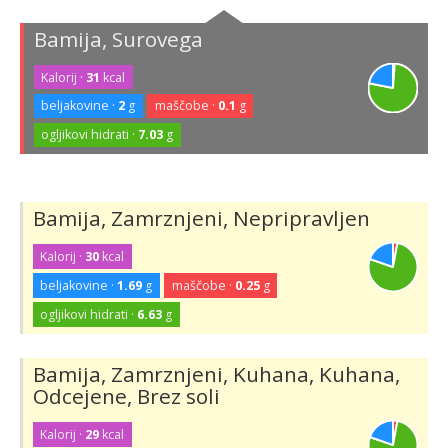
Bamija, Surovega
Kalorij ·
31
kcal
beljakovine ·
2
g
maščobe ·
0.1
g
ogljikovi hidrati ·
7.03
g
Bamija, Zamrznjeni, Nepripravljen
Kalorij ·
30
kcal
beljakovine ·
1.69
g
maščobe ·
0.25
g
ogljikovi hidrati ·
6.63
g
Bamija, Zamrznjeni, Kuhana, Kuhana,
Odcejene, Brez soli
Kalorij ·
29
kcal