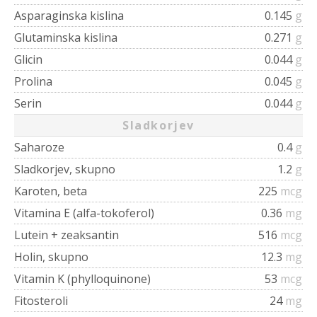
Asparaginska kislina
0.145
g
Glutaminska kislina
0.271
g
Glicin
0.044
g
Prolina
0.045
g
Serin
0.044
g
Sladkorjev
Saharoze
0.4
g
Sladkorjev, skupno
1.2
g
Karoten, beta
225
mcg
Vitamina E (alfa-tokoferol)
0.36
mg
Lutein + zeaksantin
516
mcg
Holin, skupno
12.3
mg
Vitamin K (phylloquinone)
53
mcg
Fitosteroli
24
mg