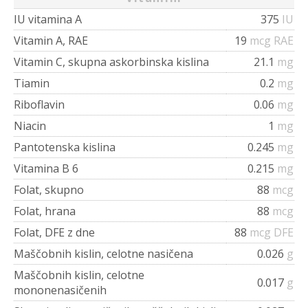
IU vitamina A
375
IU
Vitamin A, RAE
19
mcg RAE
Vitamin C, skupna askorbinska kislina
21.1
mg
Tiamin
0.2
mg
Riboflavin
0.06
mg
Niacin
1
mg
Pantotenska kislina
0.245
mg
Vitamina B 6
0.215
mg
Folat, skupno
88
mcg
Folat, hrana
88
mcg
Folat, DFE z dne
88
mcg DFE
Maščobnih kislin, celotne nasičena
0.026
g
Maščobnih kislin, celotne
0.017
g
mononenasičenih