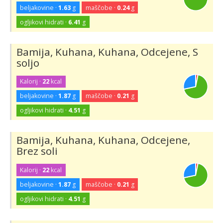
beljakovine ·
1.63
g
maščobe ·
0.24
g
ogljikovi hidrati ·
6.41
g
Bamija, Kuhana, Kuhana, Odcejene, S
soljo
Kalorij ·
22
kcal
beljakovine ·
1.87
g
maščobe ·
0.21
g
ogljikovi hidrati ·
4.51
g
Bamija, Kuhana, Kuhana, Odcejene,
Brez soli
Kalorij ·
22
kcal
beljakovine ·
1.87
g
maščobe ·
0.21
g
ogljikovi hidrati ·
4.51
g