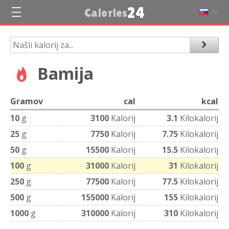
24
Calories
Bamija
Gramov
cal
kcal
10
g
3100
Kalorij
3.1
Kilokalorij
25
g
7750
Kalorij
7.75
Kilokalorij
50
g
15500
Kalorij
15.5
Kilokalorij
100
g
31000
Kalorij
31
Kilokalorij
250
g
77500
Kalorij
77.5
Kilokalorij
500
g
155000
Kalorij
155
Kilokalorij
1000
g
310000
Kalorij
310
Kilokalorij