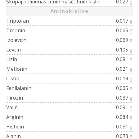
Skupaj polinenasičenih maščobnih kislin,
0.027
g
Aminokisline
Triptofan
0.017
g
Treonin
0.065
g
Izolevcin
0.069
g
Levcin
0.105
g
Lizin
0.081
g
Metionin
0.021
g
Cistin
0.019
g
Fenilalanin
0.065
g
Tirozin
0.087
g
Valin
0.091
g
Arginin
0.084
g
Histidin
0.031
g
Alanin
0.073
g