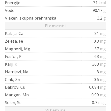
Energije
31
kcal
Vode
90.17
g
Vlaken, skupna prehranska
3.2
g
Elementi
Kalcija, Ca
81
mg
Železa, Fe
0.8
mg
Magnezij, Mg
57
mg
Fosfor, P
63
mg
Kalij, K
303
mg
Natrijevi, Na
8
mg
Cink, Zn
0.6
mg
Bakrovi Cu
0.094
mg
Mangan, Mn
0.99
mg
Selen, Se
0.7
mcg
Vitamini