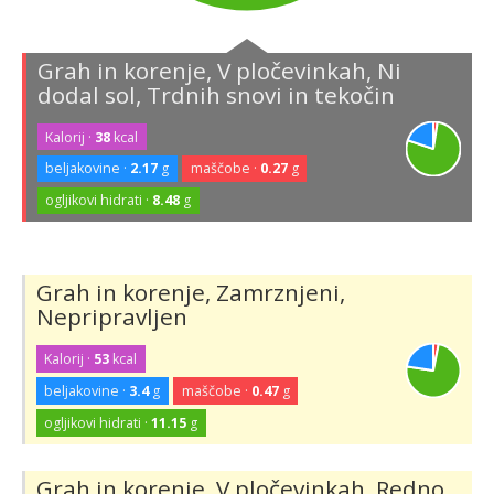
Grah in korenje, V pločevinkah, Ni
dodal sol, Trdnih snovi in tekočin
Kalorij ·
38
kcal
beljakovine ·
2.17
g
maščobe ·
0.27
g
ogljikovi hidrati ·
8.48
g
Grah in korenje, Zamrznjeni,
Nepripravljen
Kalorij ·
53
kcal
beljakovine ·
3.4
g
maščobe ·
0.47
g
ogljikovi hidrati ·
11.15
g
Grah in korenje, V pločevinkah, Redno