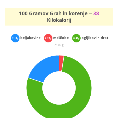
100 Gramov Grah in korenje =
38
Kilokalorij
beljakovine
maščobe
ogljikovi hidrati
2.17g
0.27g
8.48g
/100g