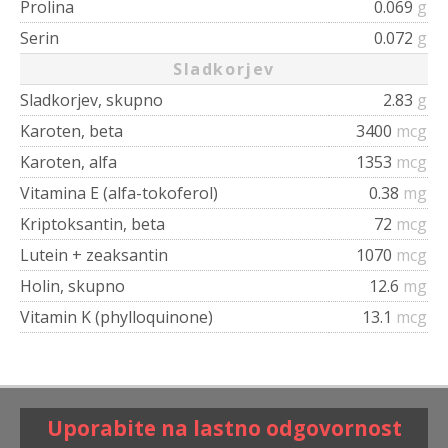
Prolina
0.069
g
Serin
0.072
g
Sladkorjev
Sladkorjev, skupno
2.83
g
Karoten, beta
3400
mcg
Karoten, alfa
1353
mcg
Vitamina E (alfa-tokoferol)
0.38
mg
Kriptoksantin, beta
72
mcg
Lutein + zeaksantin
1070
mcg
Holin, skupno
12.6
mg
Vitamin K (phylloquinone)
13.1
mcg
Uporabite na lastno odgovornost