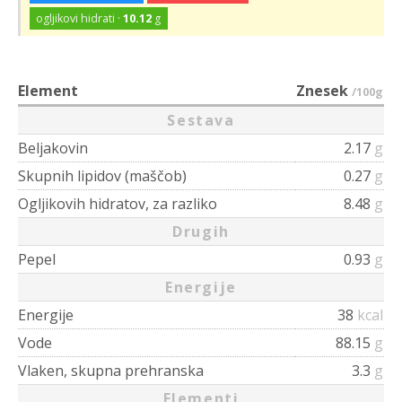
ogljikovi hidrati ·
10.12
g
Element
Znesek
/100g
Sestava
Beljakovin
2.17
g
Skupnih lipidov (maščob)
0.27
g
Ogljikovih hidratov, za razliko
8.48
g
Drugih
Pepel
0.93
g
Energije
Energije
38
kcal
Vode
88.15
g
Vlaken, skupna prehranska
3.3
g
Elementi