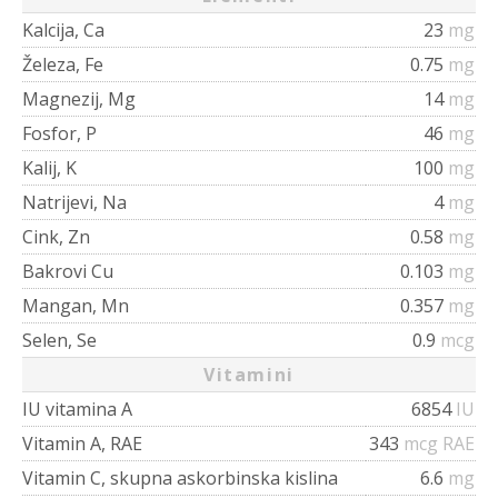
Kalcija, Ca
23
mg
Železa, Fe
0.75
mg
Magnezij, Mg
14
mg
Fosfor, P
46
mg
Kalij, K
100
mg
Natrijevi, Na
4
mg
Cink, Zn
0.58
mg
Bakrovi Cu
0.103
mg
Mangan, Mn
0.357
mg
Selen, Se
0.9
mcg
Vitamini
IU vitamina A
6854
IU
Vitamin A, RAE
343
mcg RAE
Vitamin C, skupna askorbinska kislina
6.6
mg