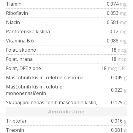
Tiamin
0.074
mg
Riboflavin
0.053
mg
Niacin
0.581
mg
Pantotenska kislina
0.12
mg
Vitamina B 6
0.088
mg
Folat, skupno
18
mcg
Folat, hrana
18
mcg
Folat, DFE z dne
18
mcg DFE
Maščobnih kislin, celotne nasičena
0.049
g
Maščobnih kislin, celotne
0.023
g
mononenasičenih
Skupaj polinenasičenih maščobnih kislin,
0.129
g
Aminokisline
Triptofan
0.016
g
Treonin
0.081
g