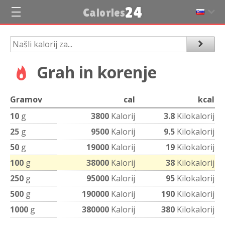
24
Calories
Grah in korenje
Gramov
cal
kcal
10
g
3800
Kalorij
3.8
Kilokalorij
25
g
9500
Kalorij
9.5
Kilokalorij
50
g
19000
Kalorij
19
Kilokalorij
100
g
38000
Kalorij
38
Kilokalorij
250
g
95000
Kalorij
95
Kilokalorij
500
g
190000
Kalorij
190
Kilokalorij
1000
g
380000
Kalorij
380
Kilokalorij