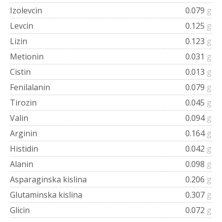
Izolevcin
0.079
g
Levcin
0.125
g
Lizin
0.123
g
Metionin
0.031
g
Cistin
0.013
g
Fenilalanin
0.079
g
Tirozin
0.045
g
Valin
0.094
g
Arginin
0.164
g
Histidin
0.042
g
Alanin
0.098
g
Asparaginska kislina
0.206
g
Glutaminska kislina
0.307
g
Glicin
0.072
g