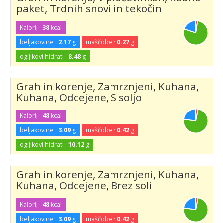
paket, Trdnih snovi in tekočin
Kalorij ·
38
kcal
beljakovine ·
2.17
g
maščobe ·
0.27
g
ogljikovi hidrati ·
8.48
g
Grah in korenje, Zamrznjeni, Kuhana,
Kuhana, Odcejene, S soljo
Kalorij ·
48
kcal
beljakovine ·
3.09
g
maščobe ·
0.42
g
ogljikovi hidrati ·
10.12
g
Grah in korenje, Zamrznjeni, Kuhana,
Kuhana, Odcejene, Brez soli
Kalorij ·
48
kcal
beljakovine ·
3.09
g
maščobe ·
0.42
g