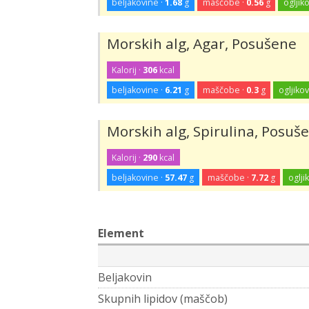
beljakovine ·
1.68
g
maščobe ·
0.56
g
ogljiko
Morskih alg, Agar, Posušene
Kalorij ·
306
kcal
beljakovine ·
6.21
g
maščobe ·
0.3
g
ogljikov
Morskih alg, Spirulina, Posuš
Kalorij ·
290
kcal
beljakovine ·
57.47
g
maščobe ·
7.72
g
oglji
Element
Beljakovin
Skupnih lipidov (maščob)