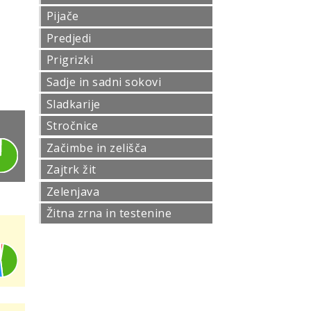
Pijače
Predjedi
Prigrizki
Sadje in sadni sokovi
Sladkarije
Stročnice
Začimbe in zelišča
Zajtrk žit
Zelenjava
Žitna zrna in testenine