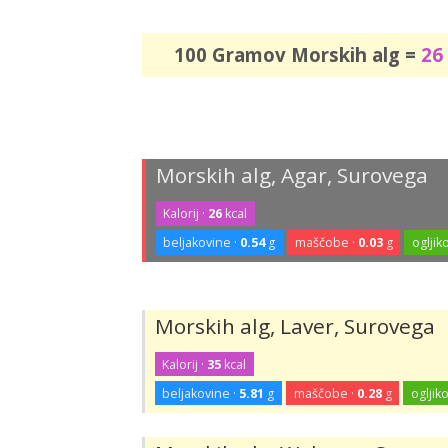
100 Gramov Morskih alg =
26
Morskih alg, Agar, Surovega
Kalorij ·
26
kcal
beljakovine ·
0.54
g
maščobe ·
0.03
g
ogljiko
Morskih alg, Laver, Surovega
Kalorij ·
35
kcal
beljakovine ·
5.81
g
maščobe ·
0.28
g
ogljiko