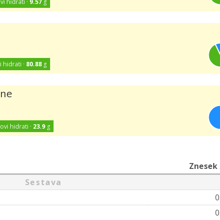
vi hidrati ·
9.57
g
i hidrati ·
80.88
g
ene
kovi hidrati ·
23.9
g
Znesek
Sestava
0
0