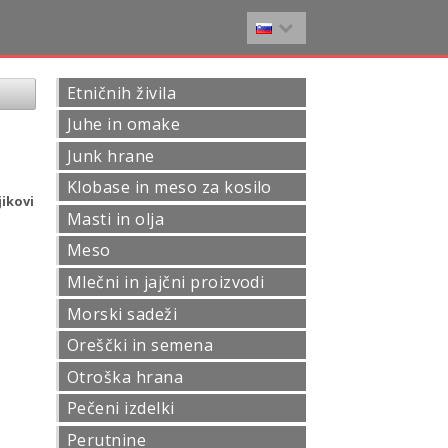
Etničnih živila
Juhe in omake
Junk hrane
Klobase in meso za kosilo
ikovi
Masti in olja
Meso
Mlečni in jajčni proizvodi
Morski sadeži
Oreščki in semena
Otroška hrana
Pečeni izdelki
Perutnine