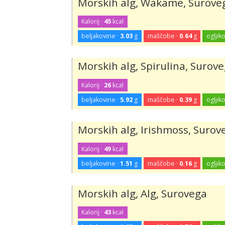
Morskih alg, Wakame, Surove
Kalorij ·
45
kcal
beljakovine ·
3.03
g
maščobe ·
0.64
g
ogljiko
Morskih alg, Spirulina, Surov
Kalorij ·
26
kcal
beljakovine ·
5.92
g
maščobe ·
0.39
g
ogljiko
Morskih alg, Irishmoss, Surov
Kalorij ·
49
kcal
beljakovine ·
1.51
g
maščobe ·
0.16
g
ogljiko
Morskih alg, Alg, Surovega
Kalorij ·
43
kcal