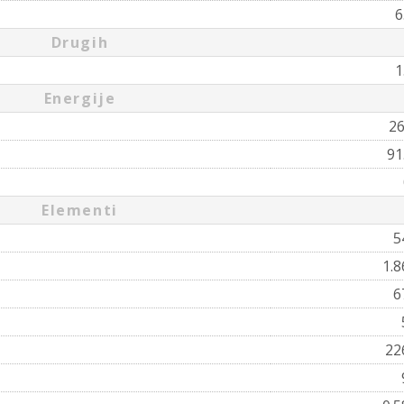
6
Drugih
1
Energije
2
91
Elementi
5
1.
6
22