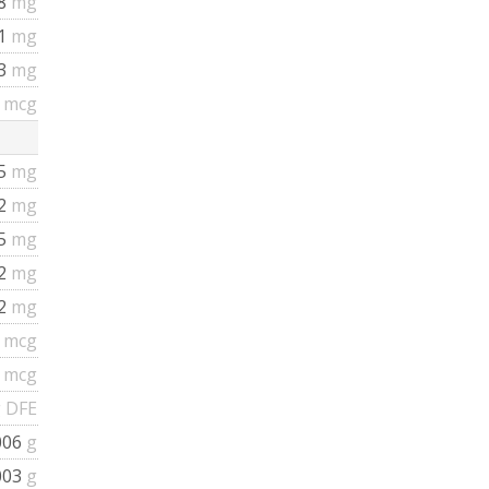
58
mg
61
mg
73
mg
7
mcg
05
mg
22
mg
55
mg
02
mg
32
mg
5
mcg
5
mcg
 DFE
006
g
003
g