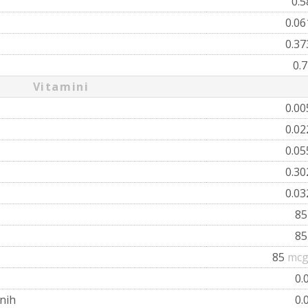
0.
0.0
0.3
0.
Vitamini
0.0
0.0
0.0
0.3
0.0
8
8
85
mcg
0.
nih
0.