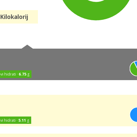
Kilokalorij
vi hidrati ·
6.75
g
vi hidrati ·
5.11
g