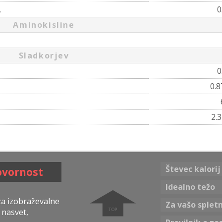
,
0
Aminokisline
Sladkorjev
0
0.
2.
Števec kalorij
ovornost
➧
Idealno težo
 za izobraževalne
Za vašo splet
 nasvet,