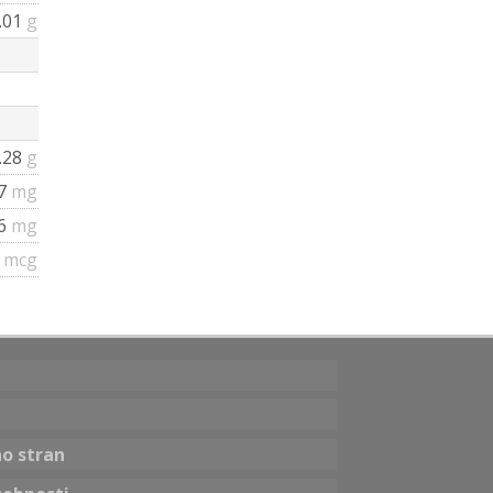
.01
g
.28
g
87
mg
6
mg
3
mcg
no stran