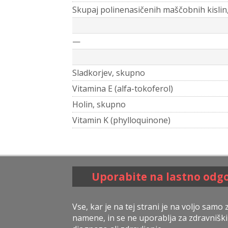
Skupaj polinenasičenih maščobnih kislin
—
Sladkorjev, skupno
Vitamina E (alfa-tokoferol)
Holin, skupno
Vitamin K (phylloquinone)
Uporabite na lastno odg
Vse, kar je na tej strani je na voljo samo
namene, in se ne uporablja za zdravniški