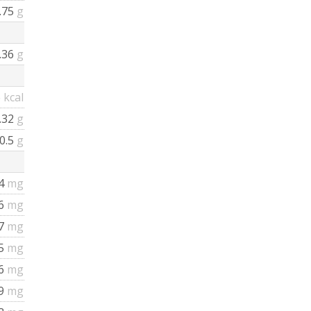
.75
g
.36
g
6
kcal
.32
g
0.5
g
4
mg
86
mg
7
mg
5
mg
6
mg
9
mg