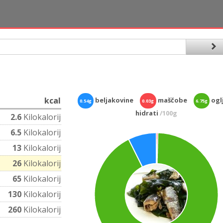
kcal
beljakovine
maščobe
oglj
0.54g
0.03g
6.75g
hidrati
/100g
2.6
Kilokalorij
6.5
Kilokalorij
13
Kilokalorij
26
Kilokalorij
65
Kilokalorij
130
Kilokalorij
260
Kilokalorij