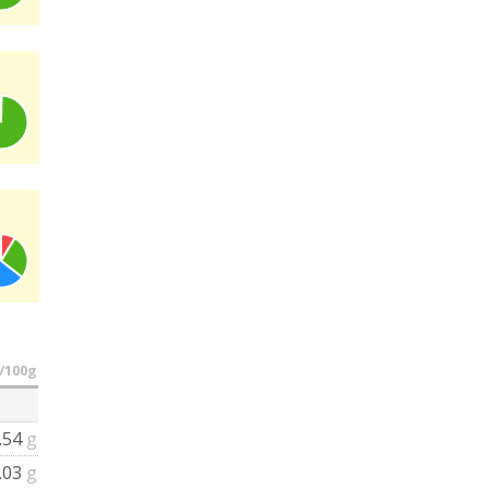
/100g
.54
g
.03
g