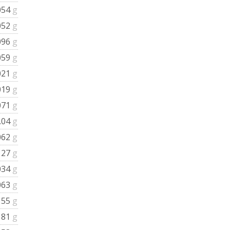
054
g
052
g
096
g
059
g
021
g
019
g
071
g
.04
g
062
g
127
g
034
g
063
g
155
g
181
g