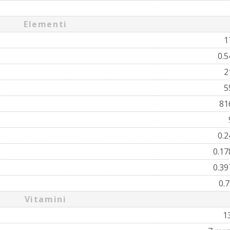
Elementi
1
0.
2
5
81
0.
0.1
0.3
0.
Vitamini
1