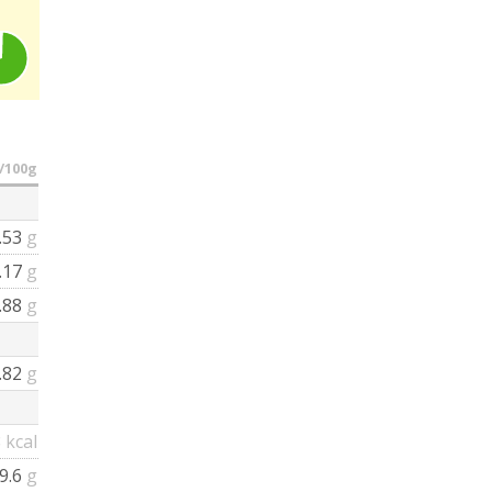
/100g
.53
g
.17
g
.88
g
.82
g
8
kcal
9.6
g