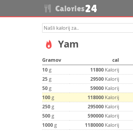
24
Calories
Yam
Gramov
cal
10
g
11800
Kalorij
25
g
29500
Kalorij
50
g
59000
Kalorij
100
g
118000
Kalorij
250
g
295000
Kalorij
500
g
590000
Kalorij
1000
g
1180000
Kalorij