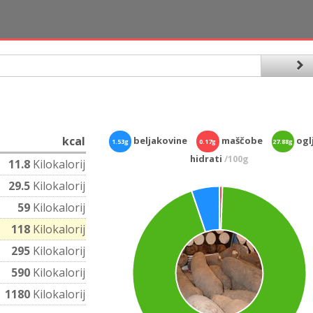
kcal
beljakovine
maščobe
oglj
1.53g
0.17g
27.88g
hidrati
/100g
11.8
Kilokalorij
29.5
Kilokalorij
59
Kilokalorij
118
Kilokalorij
295
Kilokalorij
590
Kilokalorij
1180
Kilokalorij