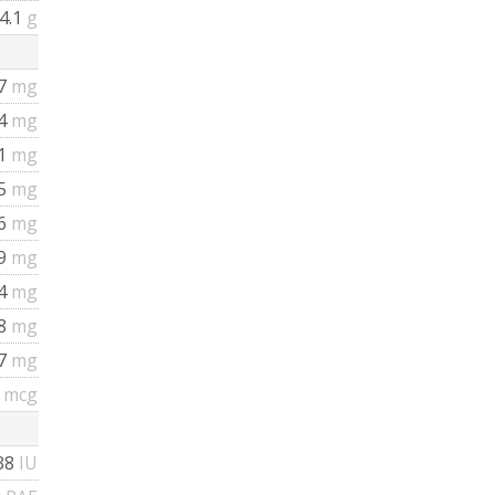
4.1
g
7
mg
54
mg
1
mg
5
mg
6
mg
9
mg
24
mg
78
mg
97
mg
7
mcg
38
IU