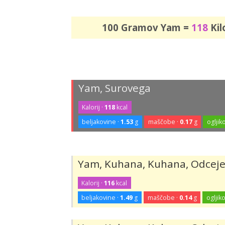
100 Gramov Yam =
118
Kil
Yam, Surovega
Kalorij ·
118
kcal
beljakovine ·
1.53
g
maščobe ·
0.17
g
ogljiko
Yam, Kuhana, Kuhana, Odcejene
Kalorij ·
116
kcal
beljakovine ·
1.49
g
maščobe ·
0.14
g
ogljiko