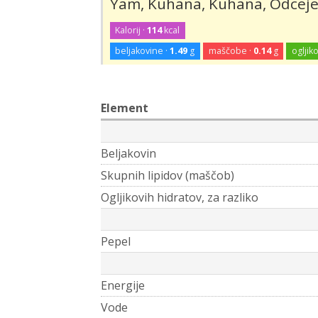
Yam, Kuhana, Kuhana, Odcejene
Kalorij ·
114
kcal
beljakovine ·
1.49
g
maščobe ·
0.14
g
ogljiko
Element
Beljakovin
Skupnih lipidov (maščob)
Ogljikovih hidratov, za razliko
Pepel
Energije
Vode