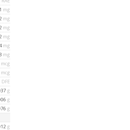
 RAE
.1
mg
12
mg
32
mg
52
mg
14
mg
93
mg
3
mcg
3
mcg
 DFE
037
g
006
g
076
g
012
g