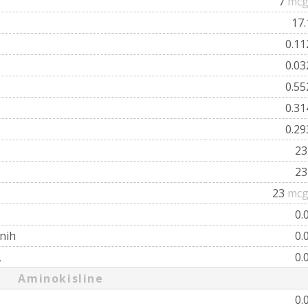
7
mcg
17
0.1
0.0
0.5
0.3
0.2
2
2
23
mcg
0.
nih
0.
,
0.
Aminokisline
0.