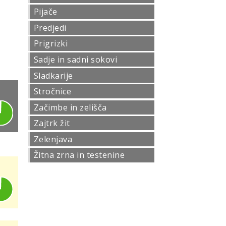
Pijače
Predjedi
Prigrizki
Sadje in sadni sokovi
Sladkarije
Stročnice
Začimbe in zelišča
Zajtrk žit
Zelenjava
Žitna zrna in testenine