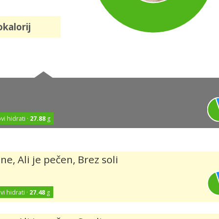
okalorij
vi hidrati ·
27.88
g
, Ali je pečen, Brez soli
vi hidrati ·
27.48
g