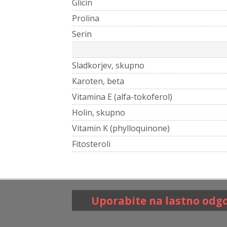
Glicin
Prolina
Serin
Sladkorjev, skupno
Karoten, beta
Vitamina E (alfa-tokoferol)
Holin, skupno
Vitamin K (phylloquinone)
Fitosteroli
Uporabite na lastno odg