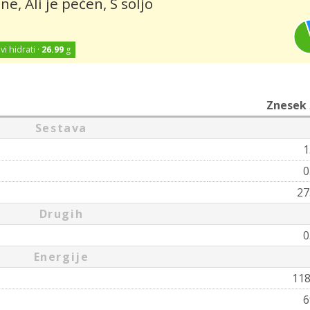
, Ali je pečen, S soljo
vi hidrati ·
26.99
g
Znesek
Sestava
1
0
27
Drugih
0
Energije
11
6