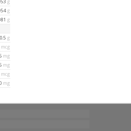
053
g
054
g
081
g
0.5
g
3
mcg
35
mg
.5
mg
3
mcg
0
mg