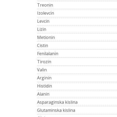
Treonin
Izolevcin
Levcin
Lizin
Metionin
Cistin
Fenilalanin
Tirozin
Valin
Arginin
Histidin
Alanin
Asparaginska kislina
Glutaminska kislina