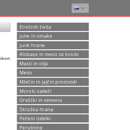
Etničnih živila
Juhe in omake
Junk hrane
Klobase in meso za kosilo
ikovi
Masti in olja
Meso
Mlečni in jajčni proizvodi
Morski sadeži
Oreščki in semena
Otroška hrana
Pečeni izdelki
Perutnine