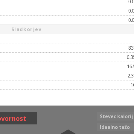
0.
0.
0.
Sladkorjev
8
0.
16
2.
1
Števec kalorij
ovornost
Idealno težo