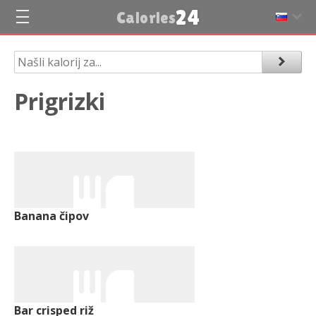
24
Calories
Prigrizki
Banana čipov
Bar crisped riž