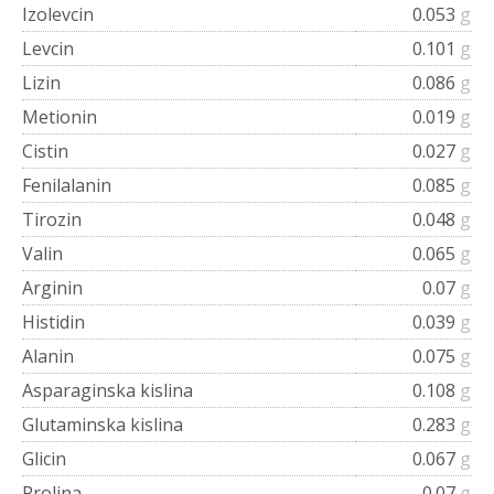
Izolevcin
0.053
g
Levcin
0.101
g
Lizin
0.086
g
Metionin
0.019
g
Cistin
0.027
g
Fenilalanin
0.085
g
Tirozin
0.048
g
Valin
0.065
g
Arginin
0.07
g
Histidin
0.039
g
Alanin
0.075
g
Asparaginska kislina
0.108
g
Glutaminska kislina
0.283
g
Glicin
0.067
g
Prolina
0.07
g