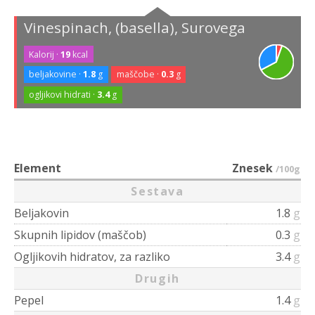
Vinespinach, (basella), Surovega
Kalorij ·
19
kcal
beljakovine ·
1.8
g
maščobe ·
0.3
g
ogljikovi hidrati ·
3.4
g
Element
Znesek
/100g
Sestava
Beljakovin
1.8
g
Skupnih lipidov (maščob)
0.3
g
Ogljikovih hidratov, za razliko
3.4
g
Drugih
Pepel
1.4
g