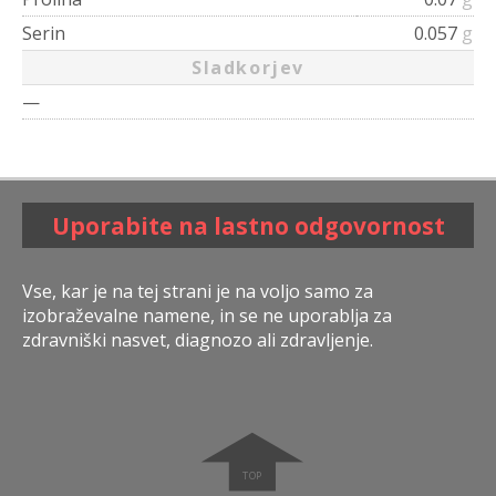
Serin
0.057
g
Sladkorjev
—
Uporabite na lastno odgovornost
Vse, kar je na tej strani je na voljo samo za
izobraževalne namene, in se ne uporablja za
zdravniški nasvet, diagnozo ali zdravljenje.
➧