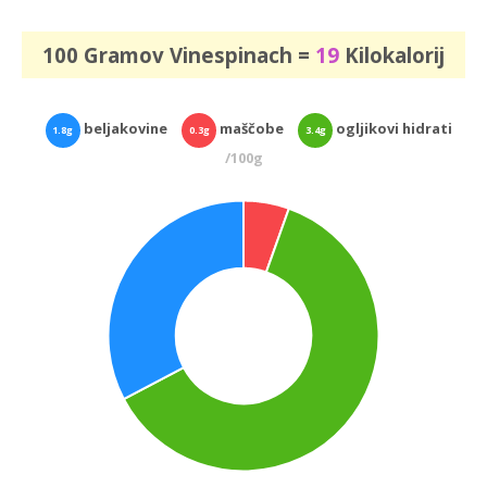
100 Gramov Vinespinach =
19
Kilokalorij
beljakovine
maščobe
ogljikovi hidrati
1.8g
0.3g
3.4g
/100g