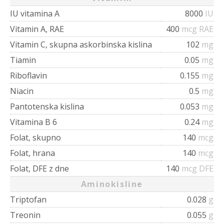
IU vitamina A
8000
IU
Vitamin A, RAE
400
mcg RAE
Vitamin C, skupna askorbinska kislina
102
mg
Tiamin
0.05
mg
Riboflavin
0.155
mg
Niacin
0.5
mg
Pantotenska kislina
0.053
mg
Vitamina B 6
0.24
mg
Folat, skupno
140
mcg
Folat, hrana
140
mcg
Folat, DFE z dne
140
mcg DFE
Aminokisline
Triptofan
0.028
g
Treonin
0.055
g