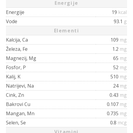
Energije
Energije
19
kcal
Vode
93.1
g
Elementi
Kalcija, Ca
109
mg
Železa, Fe
1.2
mg
Magnezij, Mg
65
mg
Fosfor, P
52
mg
Kalij, K
510
mg
Natrijevi, Na
24
mg
Cink, Zn
0.43
mg
Bakrovi Cu
0.107
mg
Mangan, Mn
0.735
mg
Selen, Se
0.8
mcg
Vitamini