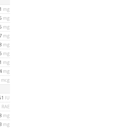
1
mg
65
mg
5
mg
7
mg
8
mg
6
mg
51
mg
04
mg
3
mcg
51
IU
 RAE
.8
mg
03
mg