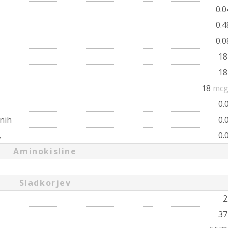
0.
0.
0.
1
1
18
mcg
0.
nih
0.
,
0.
Aminokisline
Sladkorjev
2
3