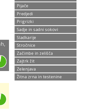
Pijače
Predjedi
Prigrizki
Sadje in sadni sokovi
Sladkarije
ah,
Stročnice
Začimbe in zelišča
Zajtrk žit
Zelenjava
Žitna zrna in testenine