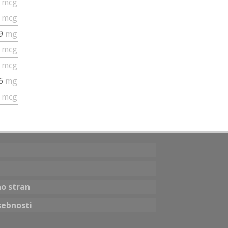
0
mcg
6
mcg
29
mg
5
mcg
3
mcg
.6
mg
2
mcg
no stran
sebnosti