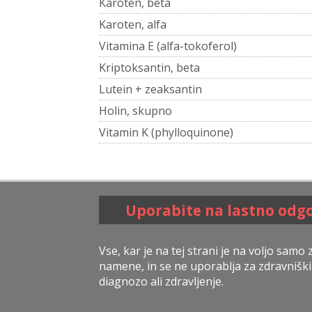
Karoten, beta
Karoten, alfa
Vitamina E (alfa-tokoferol)
Kriptoksantin, beta
Lutein + zeaksantin
Holin, skupno
Vitamin K (phylloquinone)
Uporabite na lastno odg
Vse, kar je na tej strani je na voljo samo
namene, in se ne uporablja za zdravniški
diagnozo ali zdravljenje.