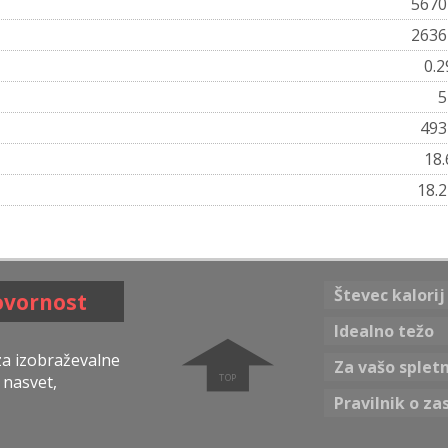
567
263
0.
49
18
18.
Števec kalorij
ovornost
➧
Idealno težo
 za izobraževalne
Za vašo splet
 nasvet,
Pravilnik o za