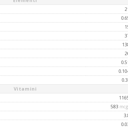
Elementi
2
0.
1
3
13
2
0.
0.1
0.
Vitamini
116
583
mcg
3
0.