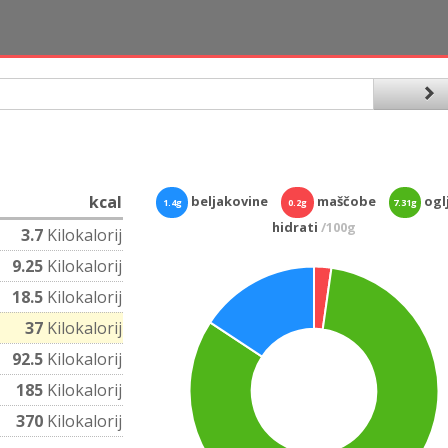
kcal
beljakovine
maščobe
oglj
1.4g
0.2g
7.31g
hidrati
/100g
3.7
Kilokalorij
9.25
Kilokalorij
18.5
Kilokalorij
37
Kilokalorij
92.5
Kilokalorij
185
Kilokalorij
370
Kilokalorij