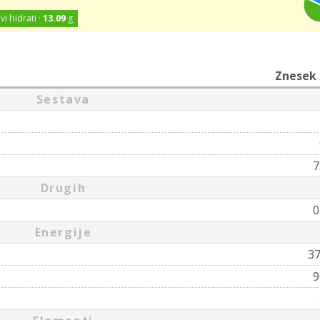
vi hidrati ·
13.09
g
Znesek
Sestava
7
Drugih
0
Energije
3
9