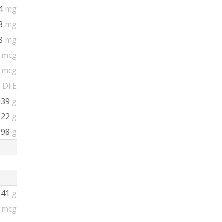
04
mg
48
mg
08
mg
8
mcg
8
mcg
 DFE
039
g
022
g
098
g
.41
g
7
mcg