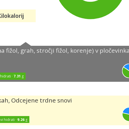
ilokalorij
 fižol, grah, stročji fižol, korenje) v pločevink
 hidrati ·
7.31
g
kah, Odcejene trdne snovi
vi hidrati ·
9.26
g