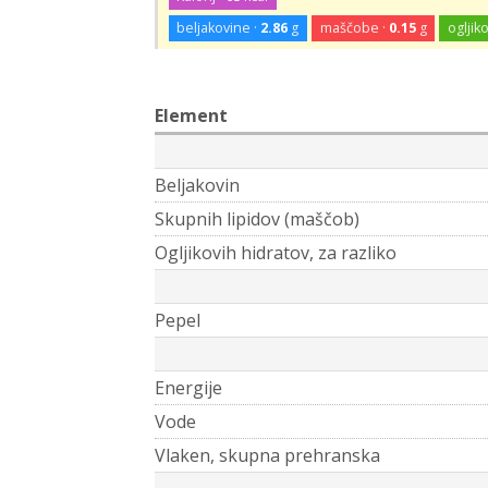
beljakovine ·
2.86
g
maščobe ·
0.15
g
ogljiko
Element
Beljakovin
Skupnih lipidov (maščob)
Ogljikovih hidratov, za razliko
Pepel
Energije
Vode
Vlaken, skupna prehranska