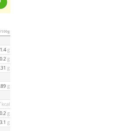
/100g
1.4
g
0.2
g
.31
g
.89
g
7
kcal
0.2
g
3.1
g