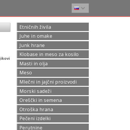
Etničnih živila
Juhe in omake
Junk hrane
Klobase in meso za kosilo
ikovi
Masti in olja
Meso
Mlečni in jajčni proizvodi
Morski sadeži
Oreščki in semena
Otroška hrana
Pečeni izdelki
Perutnine