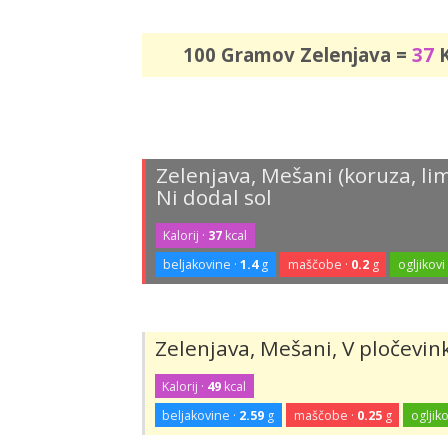
100 Gramov Zelenjava =
37
K
Zelenjava, Mešani (koruza, lima
Ni dodal sol
Kalorij ·
37
kcal
beljakovine ·
1.4
g
maščobe ·
0.2
g
ogljikovi
Zelenjava, Mešani, V pločevin
Kalorij ·
49
kcal
beljakovine ·
2.59
g
maščobe ·
0.25
g
ogljiko