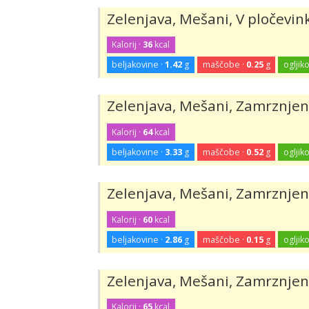
Zelenjava, Mešani, V pločevin
Kalorij ·
36
kcal
beljakovine ·
1.42
g
maščobe ·
0.25
g
ogljiko
Zelenjava, Mešani, Zamrznjen
Kalorij ·
64
kcal
beljakovine ·
3.33
g
maščobe ·
0.52
g
ogljiko
Zelenjava, Mešani, Zamrznjen
Kalorij ·
60
kcal
beljakovine ·
2.86
g
maščobe ·
0.15
g
ogljiko
Zelenjava, Mešani, Zamrznjen
Kalorij ·
65
kcal