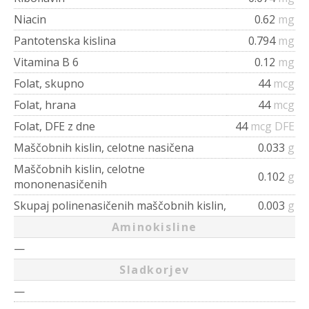
Niacin
0.62
mg
Pantotenska kislina
0.794
mg
Vitamina B 6
0.12
mg
Folat, skupno
44
mcg
Folat, hrana
44
mcg
Folat, DFE z dne
44
mcg DFE
Maščobnih kislin, celotne nasičena
0.033
g
Maščobnih kislin, celotne
0.102
g
mononenasičenih
Skupaj polinenasičenih maščobnih kislin,
0.003
g
Aminokisline
—
Sladkorjev
—