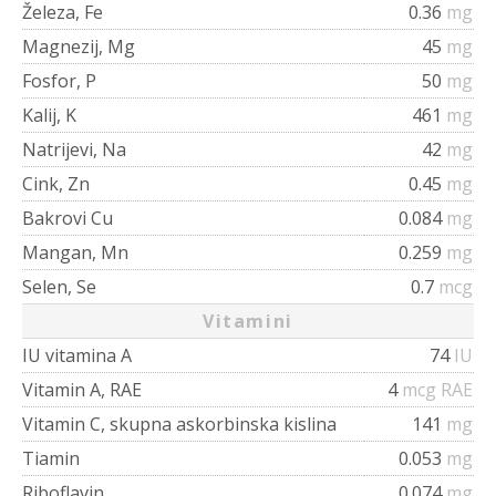
Železa, Fe
0.36
mg
Magnezij, Mg
45
mg
Fosfor, P
50
mg
Kalij, K
461
mg
Natrijevi, Na
42
mg
Cink, Zn
0.45
mg
Bakrovi Cu
0.084
mg
Mangan, Mn
0.259
mg
Selen, Se
0.7
mcg
Vitamini
IU vitamina A
74
IU
Vitamin A, RAE
4
mcg RAE
Vitamin C, skupna askorbinska kislina
141
mg
Tiamin
0.053
mg
Riboflavin
0.074
mg