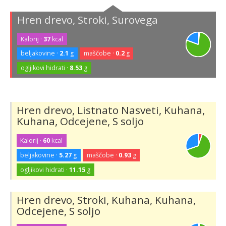
Hren drevo, Stroki, Surovega
Kalorij ·
37
kcal
beljakovine ·
2.1
g
maščobe ·
0.2
g
ogljikovi hidrati ·
8.53
g
Hren drevo, Listnato Nasveti, Kuhana,
Kuhana, Odcejene, S soljo
Kalorij ·
60
kcal
beljakovine ·
5.27
g
maščobe ·
0.93
g
ogljikovi hidrati ·
11.15
g
Hren drevo, Stroki, Kuhana, Kuhana,
Odcejene, S soljo