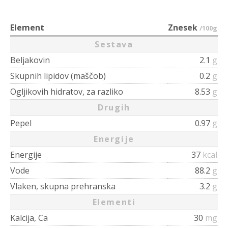
Element
Znesek
/100g
Sestava
Beljakovin
2.1
g
Skupnih lipidov (maščob)
0.2
g
Ogljikovih hidratov, za razliko
8.53
g
Drugih
Pepel
0.97
g
Energije
Energije
37
kcal
Vode
88.2
g
Vlaken, skupna prehranska
3.2
g
Elementi
Kalcija, Ca
30
mg