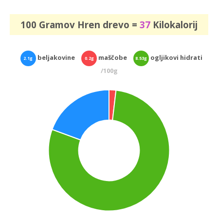
100 Gramov Hren drevo =
37
Kilokalorij
beljakovine
maščobe
ogljikovi hidrati
2.1g
0.2g
8.53g
/100g