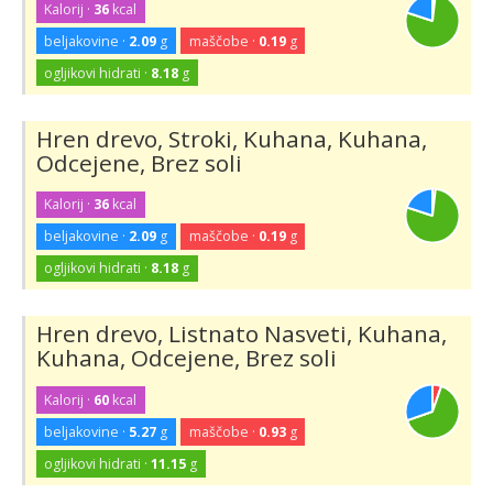
Kalorij ·
36
kcal
beljakovine ·
2.09
g
maščobe ·
0.19
g
ogljikovi hidrati ·
8.18
g
Hren drevo, Stroki, Kuhana, Kuhana,
Odcejene, Brez soli
Kalorij ·
36
kcal
beljakovine ·
2.09
g
maščobe ·
0.19
g
ogljikovi hidrati ·
8.18
g
Hren drevo, Listnato Nasveti, Kuhana,
Kuhana, Odcejene, Brez soli
Kalorij ·
60
kcal
beljakovine ·
5.27
g
maščobe ·
0.93
g
ogljikovi hidrati ·
11.15
g