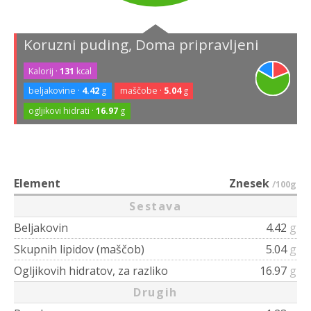
Koruzni puding, Doma pripravljeni
Kalorij ·
131
kcal
beljakovine ·
4.42
g
maščobe ·
5.04
g
ogljikovi hidrati ·
16.97
g
Element
Znesek
/100g
Sestava
Beljakovin
4.42
g
Skupnih lipidov (maščob)
5.04
g
Ogljikovih hidratov, za razliko
16.97
g
Drugih