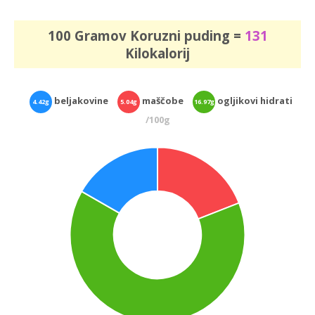
100 Gramov Koruzni puding =
131
Kilokalorij
beljakovine
maščobe
ogljikovi hidrati
4.42g
5.04g
16.97g
/100g