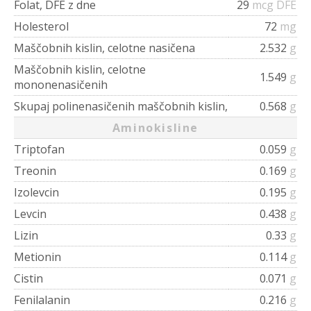
Folat, DFE z dne
29
mcg DFE
Holesterol
72
mg
Maščobnih kislin, celotne nasičena
2.532
g
Maščobnih kislin, celotne
1.549
g
mononenasičenih
Skupaj polinenasičenih maščobnih kislin,
0.568
g
Aminokisline
Triptofan
0.059
g
Treonin
0.169
g
Izolevcin
0.195
g
Levcin
0.438
g
Lizin
0.33
g
Metionin
0.114
g
Cistin
0.071
g
Fenilalanin
0.216
g