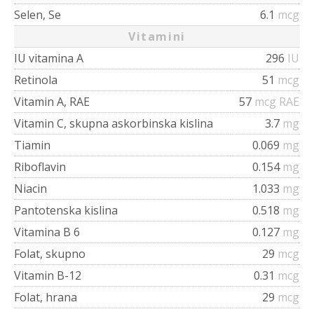
Selen, Se
6.1
mcg
Vitamini
IU vitamina A
296
IU
Retinola
51
mcg
Vitamin A, RAE
57
mcg RAE
Vitamin C, skupna askorbinska kislina
3.7
mg
Tiamin
0.069
mg
Riboflavin
0.154
mg
Niacin
1.033
mg
Pantotenska kislina
0.518
mg
Vitamina B 6
0.127
mg
Folat, skupno
29
mcg
Vitamin B-12
0.31
mcg
Folat, hrana
29
mcg