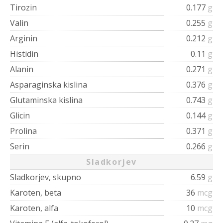
Tirozin
0.177
g
Valin
0.255
g
Arginin
0.212
g
Histidin
0.11
g
Alanin
0.271
g
Asparaginska kislina
0.376
g
Glutaminska kislina
0.743
g
Glicin
0.144
g
Prolina
0.371
g
Serin
0.266
g
Sladkorjev
Sladkorjev, skupno
6.59
g
Karoten, beta
36
mcg
Karoten, alfa
10
mcg