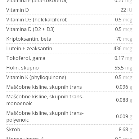
Vitamina E (alfa-tokoferol)
0.27
mg
Vitamin D
22
IU
Vitamin D3 (holekalciferol)
0.5
mcg
Vitamina D (D2 + D3)
0.5
mcg
Kriptoksantin, beta
70
mcg
Lutein + zeaksantin
436
mcg
Tokoferol, gama
0.17
mg
Holin, skupno
55.5
mg
Vitamin K (phylloquinone)
0.5
mcg
Maščobne kisline, skupnih trans
0.096
g
Maščobne kisline, skupnih trans-
0.088
g
monoenoic
Maščobne kisline, skupnih trans-
0.009
g
polyenoic
Škrob
8.68
g