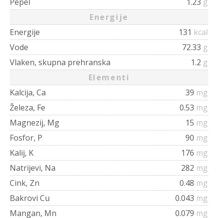
Pepel
1.23
g
Energije
Energije
131
kcal
Vode
72.33
g
Vlaken, skupna prehranska
1.2
g
Elementi
Kalcija, Ca
39
mg
Železa, Fe
0.53
mg
Magnezij, Mg
15
mg
Fosfor, P
90
mg
Kalij, K
176
mg
Natrijevi, Na
282
mg
Cink, Zn
0.48
mg
Bakrovi Cu
0.043
mg
Mangan, Mn
0.079
mg