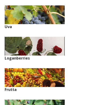
Uva
Loganberries
Frutta