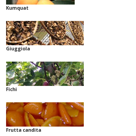
Kumquat
Giuggiola
Fichi
Frutta candita