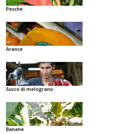
Pesche
Arance
Succo di melograno
Banane