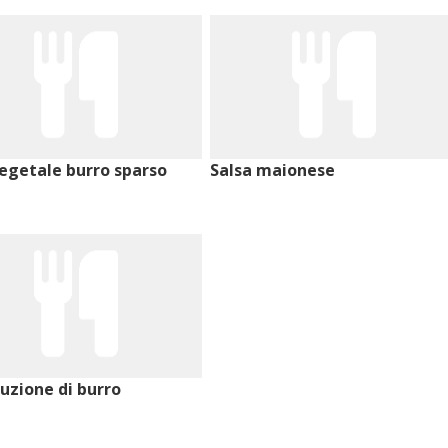
vegetale burro sparso
Salsa maionese
tuzione di burro