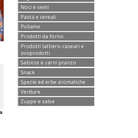
Noci e semi
Pasta e cereali
Pollame
Prodotti da forno
Prodotti lattiero-caseari e
ovoprodotti
Salsicce e carni pranzo
Snack
Spezie ed erbe aromatiche
Verdure
Zuppe e salse
a