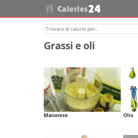
24
Calories
Grassi e oli
Maionese
Olio