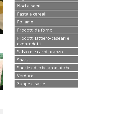
Noci e semi
Pasta e cereali
Pollame
Prodotti da forno
Prodotti lattiero-caseari e
ovoprodotti
Salsicce e carni pranzo
Snack
Spezie ed erbe aromatiche
Verdure
Zuppe e salse