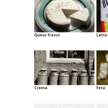
Queso fresco
Latte
Crema
Feta