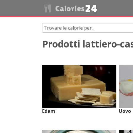
24
Calories
Prodotti lattiero-ca
Edam
Uovo