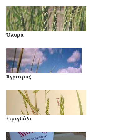
Όλυρα
Άγριο ρύζι
Σιμιγδάλι