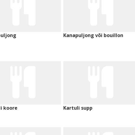
uljong
Kanapuljong või bouillon
li koore
Kartuli supp