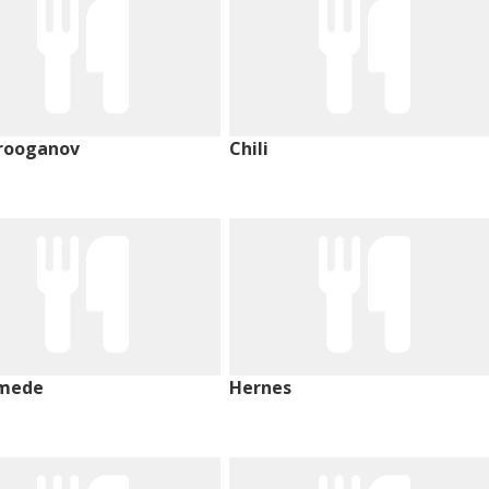
rooganov
Chili
imede
Hernes