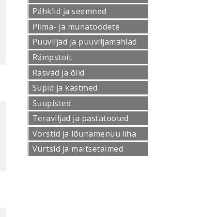
Pähklid ja seemned
Piima- ja munatoodete
Puuviljad ja puuviljamahlad
Rämpstoit
Rasvad ja õlid
Supid ja kastmed
Suupisted
Teraviljad ja pastatooted
Vorstid ja lõunamenüü liha
Vürtsid ja maitsetaimed