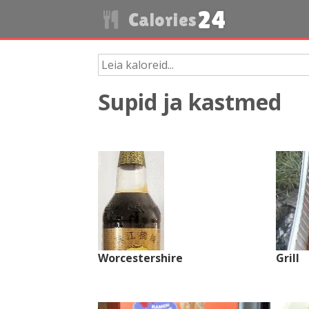
24
Calories
Supid ja kastmed
Worcestershire
Grill