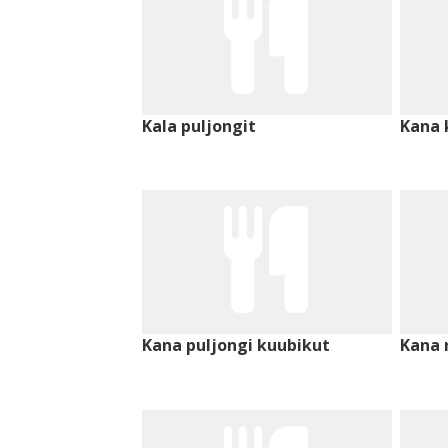
Kala puljongit
Kana 
Kana puljongi kuubikut
Kana r