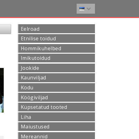
Eelroad
Etnilise toidud
Hommikuhelbed
Imikutoidud
Jookide
Kaunviljad
Kodu
Köögiviljad
Küpsetatud tooted
Liha
Maiustused
Mereannid