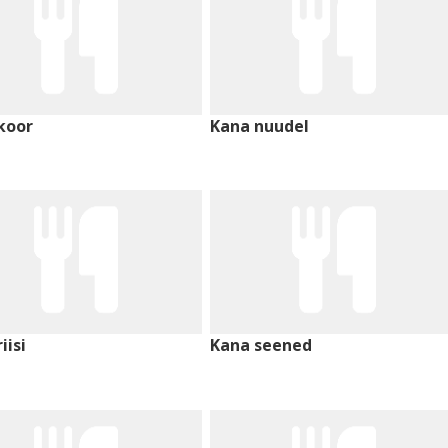
koor
Kana nuudel
iisi
Kana seened