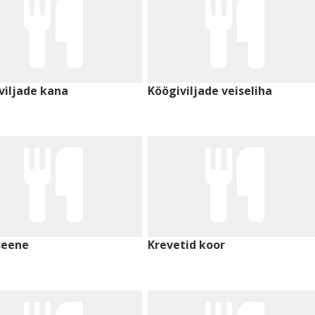
viljade kana
Köögiviljade veiseliha
seene
Krevetid koor