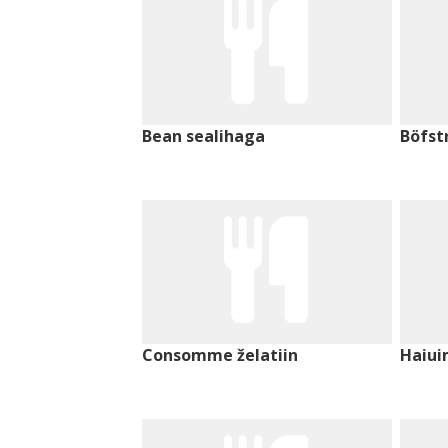
Bean sealihaga
Böfst
Consomme želatiin
Haiu