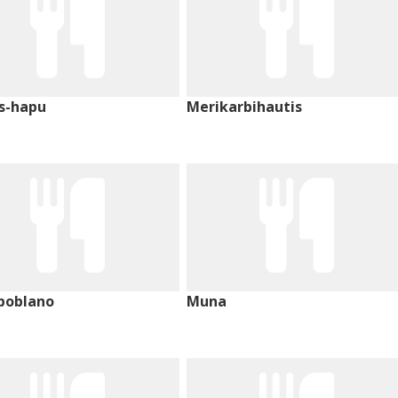
s-hapu
Merikarbihautis
poblano
Muna