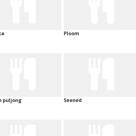
ka
Ploom
h puljong
Seened