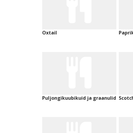
Oxtail
Papri
Puljongikuubikuid ja graanulid
Scotc