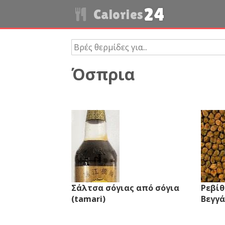
24
Calories
Όσπρια
Σάλτσα σόγιας από σόγια
Ρεβίθ
(tamari)
Βεγγά