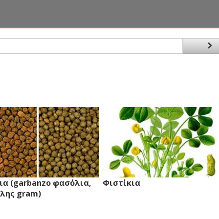
ια (garbanzo φασόλια,
Φιστίκια
λης gram)