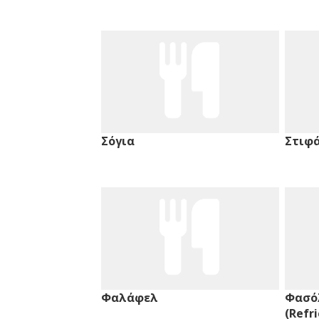
Σόγια
Στιφ
Φαλάφελ
Φασόλ
(Refr