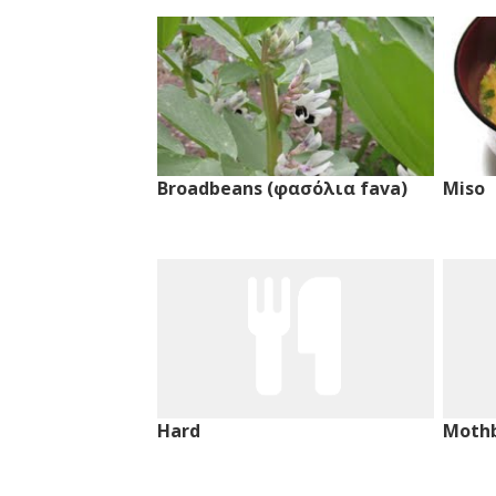
Broadbeans (φασόλια fava)
Miso
Hard
Moth