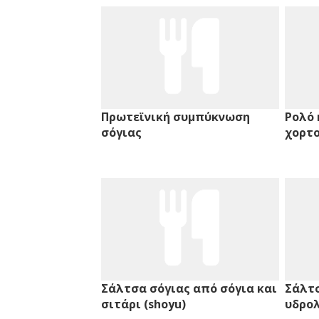
Πρωτεϊνική συμπύκνωση
Ρολό 
σόγιας
χορτ
Σάλτσα σόγιας από σόγια και
Σάλτσ
σιτάρι (shoyu)
υδρολ