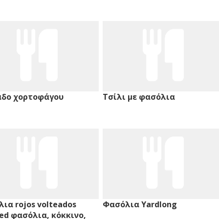
άδο χορτοφάγου
Τσίλι με φασόλια
ια rojos volteados
Φασόλια Yardlong
ied φασόλια, κόκκινο,