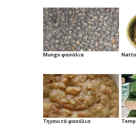
Mungo φασόλια
Natt
Τηγανιτά φασόλια
Temp