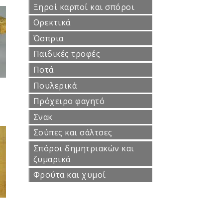
Ξηροί καρποί και σπόροι
Ορεκτικά
Όσπρια
Παιδικές τροφές
Ποτά
Πουλερικά
Πρόχειρο φαγητό
Σνακ
Σούπες και σάλτσες
Σπόροι δημητριακών και
ζυμαρικά
Φρούτα και χυμοί