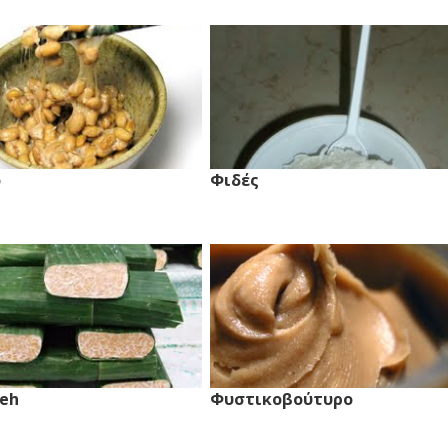
o
Φιδές
eh
Φυστικοβούτυρο