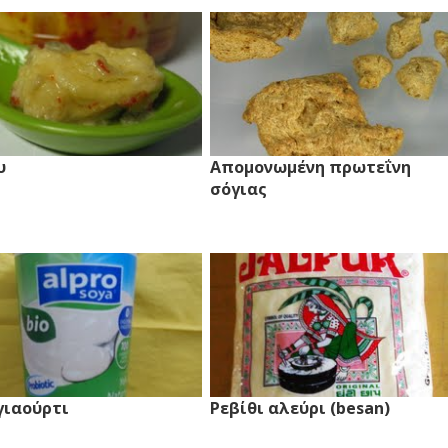
υ
Απομονωμένη πρωτεΐνη
σόγιας
γιαούρτι
Ρεβίθι αλεύρι (besan)