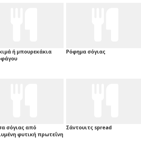
κιμά ή μπουρεκάκια
Ρόφημα σόγιας
οφάγου
α σόγιας από
Σάντουιτς spread
υμένη φυτική πρωτεΐνη