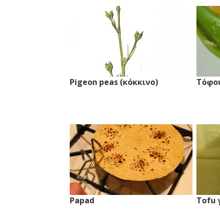
Pigeon peas (κόκκινο)
Τόφο
Papad
Tofu 