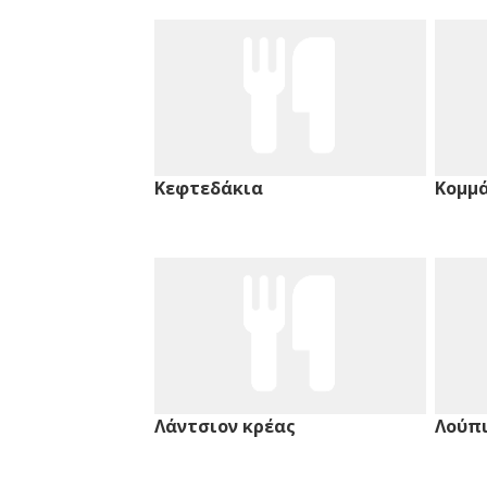
Κεφτεδάκια
Κομμά
Λάντσιον κρέας
Λούπ