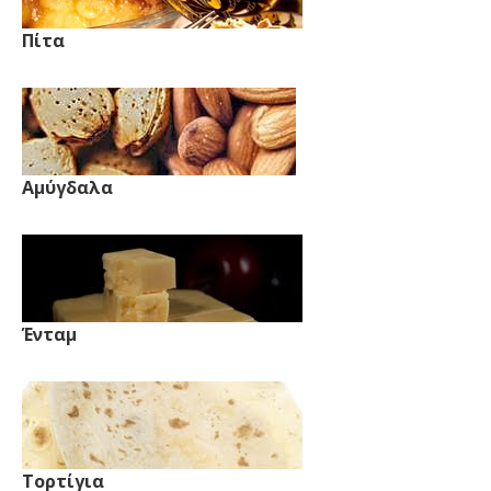
Πίτα
Αμύγδαλα
Ένταμ
Τορτίγια