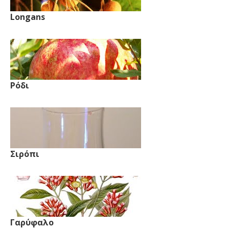
Longans
Ρόδι
Σιρόπι
Γαρύφαλο