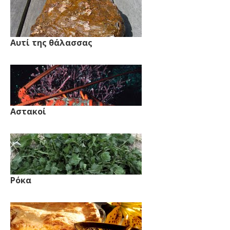
Αυτί της θάλασσας
Αστακοί
Ρόκα