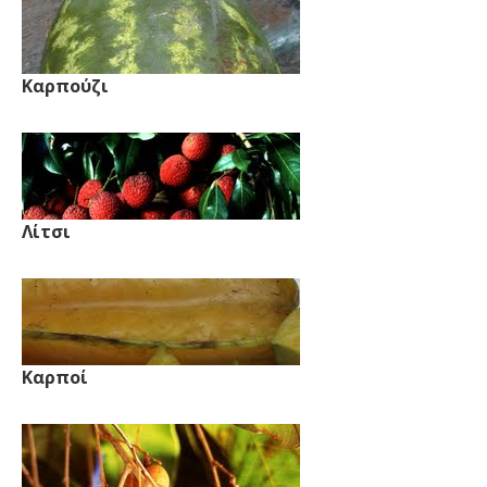
Καρπούζι
Λίτσι
Καρποί