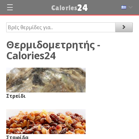
24
Calories
Θερμιδομετρητής -
Calories24
Στρείδι
Σταφίδα