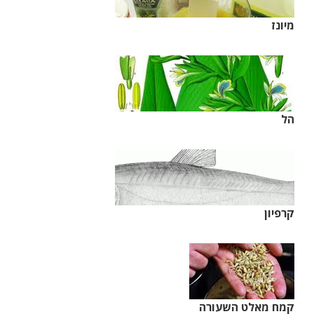
מיונז
הל
קרפיון
קמח מאלט השעורה