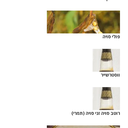
פולי סויה
ווסטרשייר
רוטב סויה זני סויה (תמרי)