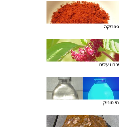
פפריקה
ירבוז עלים
מי טוניק