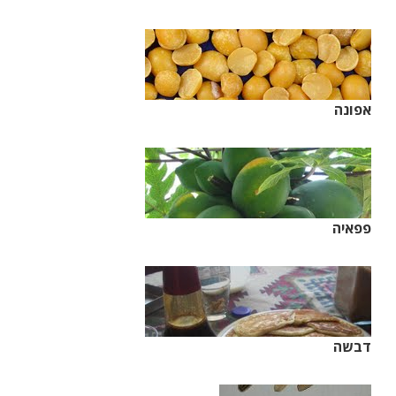
אפונה
פפאיה
דבשה