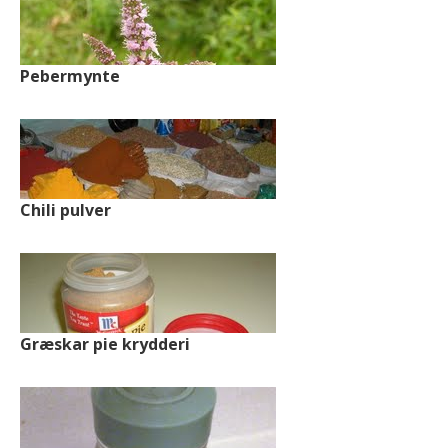
Pebermynte
Chili pulver
Græskar pie krydderi