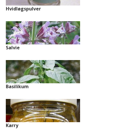
Hvidløgspulver
Salvie
Basilikum
Karry