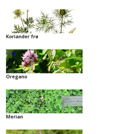
Koriander frø
Oregano
Merian