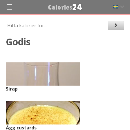
24
Calories
Godis
Sirap
Ägg custards