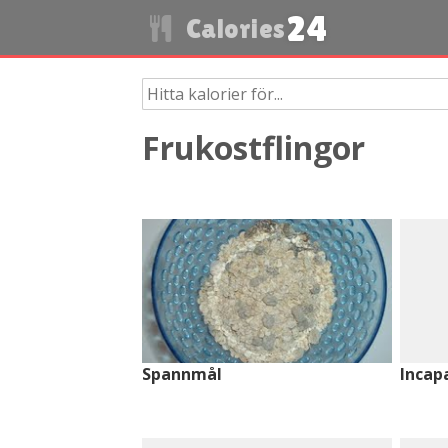
24
Calories
Frukostflingor
Spannmål
Incap