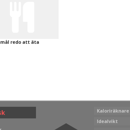
mål redo att äta
Kaloriräknare
sk
Idealvikt
r