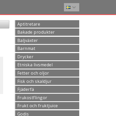
Aptitretare
Bakade produkter
Baljväxter
Barnmat
Drycker
Etniska livsmedel
Fetter och oljor
Fisk och skaldjur
Fjäderfä
Frukostflingor
Frukt och fruktjuice
Godis