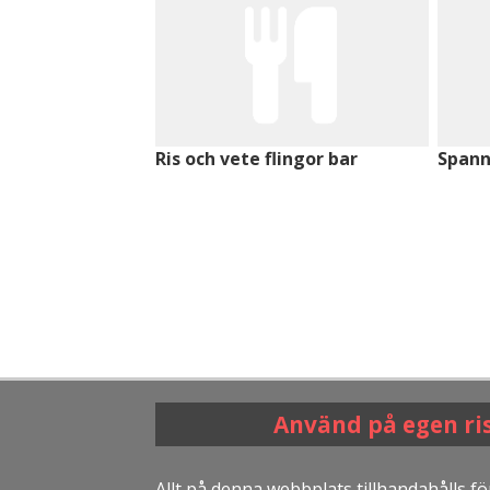
Ris och vete flingor bar
Spann
Använd på egen ri
Allt på denna webbplats tillhandahålls fö