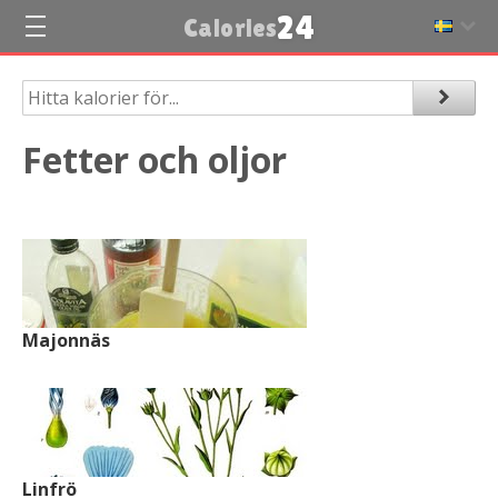
24
Calories
Fetter och oljor
Majonnäs
Linfrö