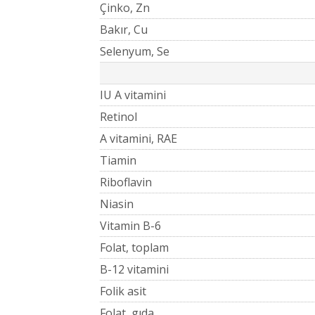
Çinko, Zn
Bakır, Cu
Selenyum, Se
IU A vitamini
Retinol
A vitamini, RAE
Tiamin
Riboflavin
Niasin
Vitamin B-6
Folat, toplam
B-12 vitamini
Folik asit
Folat, gıda