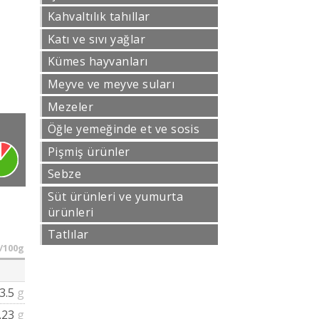
Kahvaltılık tahıllar
Katı ve sıvı yağlar
Kümes hayvanları
Meyve ve meyve suları
Mezeler
Öğle yemeğinde et ve sosis
Pişmiş ürünler
Sebze
Süt ürünleri ve yumurta
ürünleri
Tatlılar
/100g
3.5
g
.23
g