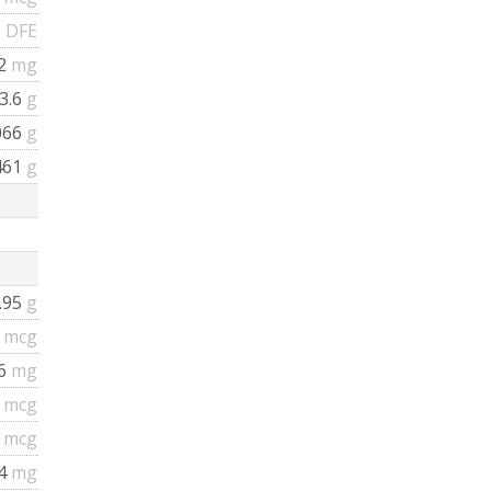
 DFE
2
mg
3.6
g
066
g
461
g
.95
g
1
mcg
16
mg
1
mcg
2
mcg
.4
mg