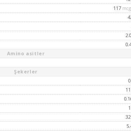
117
mcg
4
2.
0.
Amino asitler
Şekerler
0
1
0.
3
5