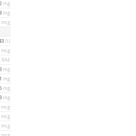
02
mg
08
mg
9
mcg
43
IU
7
mcg
 RAE
13
mg
31
mg
96
mg
43
mg
4
mcg
6
mcg
2
mcg
2
mcg