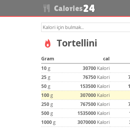
24
Calories
Tortellini
Gram
cal
10
g
30700
Kalori
25
g
76750
Kalori
50
g
153500
Kalori
100
g
307000
Kalori
250
g
767500
Kalori
500
g
1535000
Kalori
1000
g
3070000
Kalori