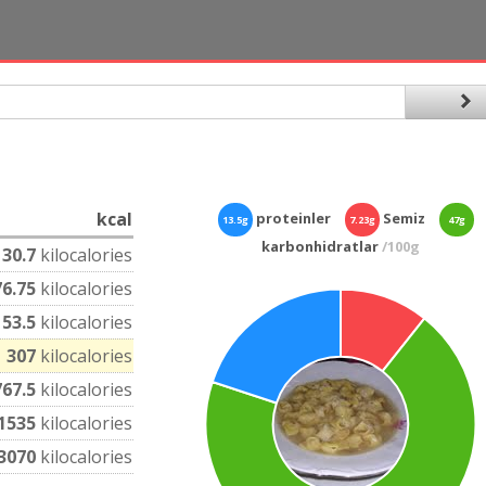
kcal
proteinler
Semiz
13.5g
7.23g
47g
karbonhidratlar
/100g
30.7
kilocalories
76.75
kilocalories
153.5
kilocalories
307
kilocalories
767.5
kilocalories
1535
kilocalories
3070
kilocalories