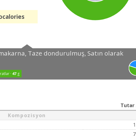
ocalories
i makarna, Taze dondurulmuş, Satın olarak
atlar ·
47
g
Tutar
Kompozisyon
1
7