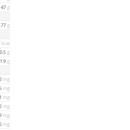
47
g
.77
g
7
kcal
0.5
g
1.9
g
2
mg
.5
mg
1
mg
2
mg
9
mg
6
mg