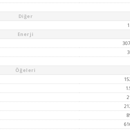
Diğer
1
Enerji
30
3
Öğeleri
15
1
2
21
8
61