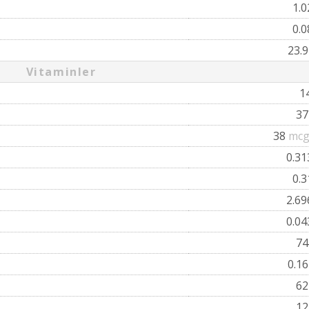
1.
0.
23.
Vitaminler
1
3
38
mcg
0.3
0.
2.6
0.0
7
0.1
6
1