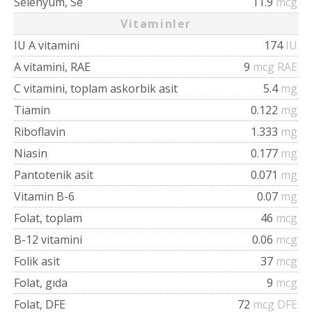
Selenyum, Se
11.9
mcg
Vitaminler
IU A vitamini
174
IU
A vitamini, RAE
9
mcg RAE
C vitamini, toplam askorbik asit
5.4
mg
Tiamin
0.122
mg
Riboflavin
1.333
mg
Niasin
0.177
mg
Pantotenik asit
0.071
mg
Vitamin B-6
0.07
mg
Folat, toplam
46
mcg
B-12 vitamini
0.06
mcg
Folik asit
37
mcg
Folat, gıda
9
mcg
Folat, DFE
72
mcg DFE