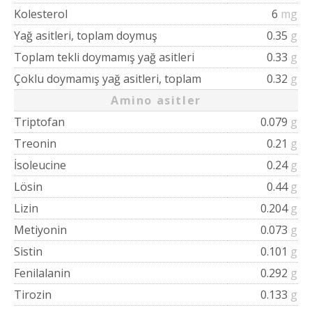
Kolesterol
6
mg
Yağ asitleri, toplam doymuş
0.35
g
Toplam tekli doymamış yağ asitleri
0.33
g
Çoklu doymamış yağ asitleri, toplam
0.32
g
Amino asitler
Triptofan
0.079
g
Treonin
0.21
g
İsoleucine
0.24
g
Lösin
0.44
g
Lizin
0.204
g
Metiyonin
0.073
g
Sistin
0.101
g
Fenilalanin
0.292
g
Tirozin
0.133
g