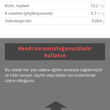
Kolin, toplam
12.2
mg
K vitamini (phylloquinone)
0.7
mcg
Hidroksiprolin
0.004
g
Kendi sorumluluğunuzdadır
kullanın
Bu sitede her şey sadece eğitim amacıyla sağlanmıştır
ve tıbbi tavsiye, teşhis veya tedavi için kullanılmak
üzere olduğunu.
➧