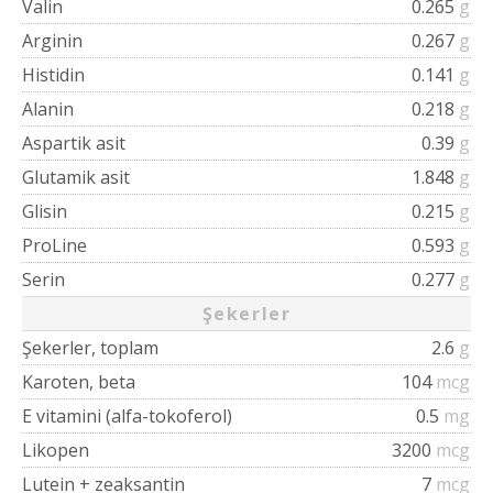
Valin
0.265
g
Arginin
0.267
g
Histidin
0.141
g
Alanin
0.218
g
Aspartik asit
0.39
g
Glutamik asit
1.848
g
Glisin
0.215
g
ProLine
0.593
g
Serin
0.277
g
Şekerler
Şekerler, toplam
2.6
g
Karoten, beta
104
mcg
E vitamini (alfa-tokoferol)
0.5
mg
Likopen
3200
mcg
Lutein + zeaksantin
7
mcg