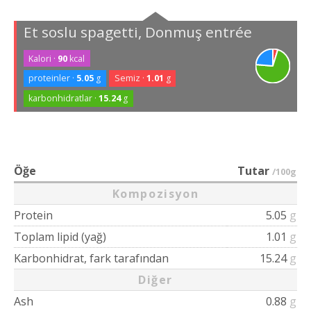
Et soslu spagetti, Donmuş entrée
Kalori ·
90
kcal
proteinler ·
5.05
g
Semiz ·
1.01
g
karbonhidratlar ·
15.24
g
Öğe
Tutar
/100g
Kompozisyon
Protein
5.05
g
Toplam lipid (yağ)
1.01
g
Karbonhidrat, fark tarafından
15.24
g
Diğer
Ash
0.88
g