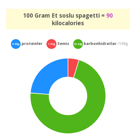
100 Gram Et soslu spagetti =
90
kilocalories
proteinler
Semiz
karbonhidratlar
/100g
5.05g
1.01g
15.24g