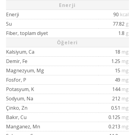
Enerji
Enerji
90
kcal
Su
77.82
g
Fiber, toplam diyet
1.8
g
Öğeleri
Kalsiyum, Ca
18
mg
Demir, Fe
1.25
mg
Magnezyum, Mg
15
mg
Fosfor, P
49
mg
Potasyum, K
144
mg
Sodyum, Na
212
mg
Çinko, Zn
0.51
mg
Bakır, Cu
0.125
mg
Manganez, Mn
0.213
mg